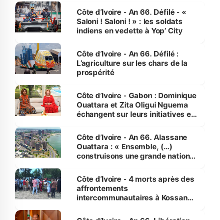
Côte d’Ivoire - An 66. Défilé - «
Saloni ! Saloni ! » : les soldats
indiens en vedette à Yop’ City
Côte d’Ivoire - An 66. Défilé :
L’agriculture sur les chars de la
prospérité
Côte d’Ivoire - Gabon : Dominique
Ouattara et Zita Oligui Nguema
échangent sur leurs initiatives en
faveur des femmes et des
enfants
Côte d’Ivoire - An 66. Alassane
Ouattara : « Ensemble, (…)
construisons une grande nation
pour nous-mêmes et pour les
générations futures »
Côte d’Ivoire - 4 morts après des
affrontements
intercommunautaires à Kossandji
(Alepé) - Notre correspondant au
milieu des sinistrés