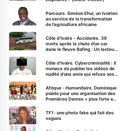
Parcours. Siméon Ehui, un Ivoirien
au service de la transformation
de l’agriculture africaine
Côte d’Ivoire - Accidents. 39
morts après la chute d’un car
dans le fleuve Bafing : Un lecteur
dénonce la légèreté du ministère
des Transports
Côte d'Ivoire. Cybercriminalité : Il
menace de publier les vidéos de
nudité d’une amie qui refuse ses
avances
Afrique - Humanitaire. Dominique
plaide pour une organisation des
Premières Dames « plus forte et
influente, dont l'impact s'affirme
sur la scène internationale »
TF1 : une photo fake qui fait des
vagues