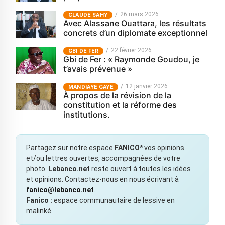
26 mars 2026
CLAUDE SAHY
Avec Alassane Ouattara, les résultats
concrets d’un diplomate exceptionnel
22 février 2026
GBI DE FER
Gbi de Fer : « Raymonde Goudou, je
t’avais prévenue »
12 janvier 2026
MANDIAYE GAYE
À propos de la révision de la
constitution et la réforme des
institutions.
Partagez sur notre espace
FANICO*
vos opinions
et/ou lettres ouvertes, accompagnées de votre
photo.
Lebanco.net
reste ouvert à toutes les idées
et opinions. Contactez-nous en nous écrivant à
fanico@lebanco.net
.
Fanico :
espace communautaire de lessive en
malinké