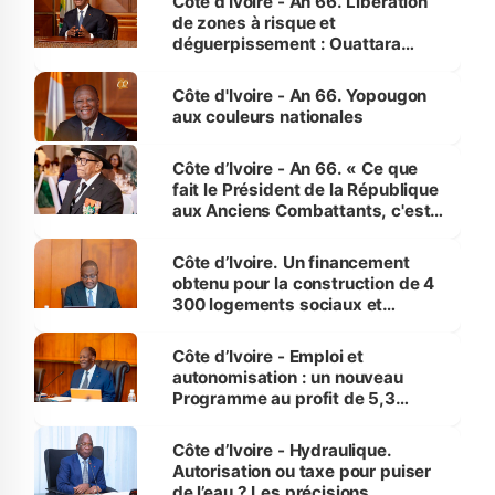
Côte d’Ivoire - An 66. Libération
de zones à risque et
déguerpissement : Ouattara
assure du « strict respect de
l'Etat de droit pour préserver les
Côte d'Ivoire - An 66. Yopougon
vies humaines »
aux couleurs nationales
Côte d’Ivoire - An 66. « Ce que
fait le Président de la République
aux Anciens Combattants, c'est
inédit » (Cne Yassoungo Koné ®)
Côte d’Ivoire. Un financement
obtenu pour la construction de 4
300 logements sociaux et
économiques à Abidjan, Bouaké
et Yamoussoukro
Côte d’Ivoire - Emploi et
autonomisation : un nouveau
Programme au profit de 5,3
millions de jeunes
Côte d’Ivoire - Hydraulique.
Autorisation ou taxe pour puiser
de l’eau ? Les précisions