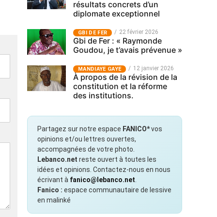
résultats concrets d’un
diplomate exceptionnel
22 février 2026
GBI DE FER
Gbi de Fer : « Raymonde
Goudou, je t’avais prévenue »
12 janvier 2026
MANDIAYE GAYE
À propos de la révision de la
constitution et la réforme
des institutions.
Partagez sur notre espace
FANICO*
vos
opinions et/ou lettres ouvertes,
accompagnées de votre photo.
Lebanco.net
reste ouvert à toutes les
idées et opinions. Contactez-nous en nous
écrivant à
fanico@lebanco.net
.
Fanico :
espace communautaire de lessive
en malinké