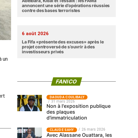
Abéibara, Kidal et Tessalit : les FAMa
annoncent une série d’opérations réussies
contre des bases terroristes
6 août 2026
La Fifa «présente des excuses» après le
projet controversé de s’ouvrir à des
investisseurs privés
à un
FANICO
ert
‎DAOUDA COULIBALY
31 mars 2026
Non à l'exposition publique
des plaques
d'immatriculation
26 mars 2026
CLAUDE SAHY
Avec Alassane Ouattara, les