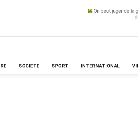
On peut juger de la 
d
PUBLICITÉ
URE
SOCIETE
SPORT
INTERNATIONAL
V