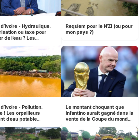
d’Ivoire - Hydraulique.
Requiem pour le N’Zi (ou pour
risation ou taxe pour
mon pays ?)
r de l’eau ? Les
isions d’Assahoré
d’Ivoire - Pollution.
Le montant choquant que
e ! Les orpailleurs
Infantino aurait gagné dans la
ent d’eau potable
vente de la Coupe du monde
que 200 000 habitants
révélé
ur d’Agboville