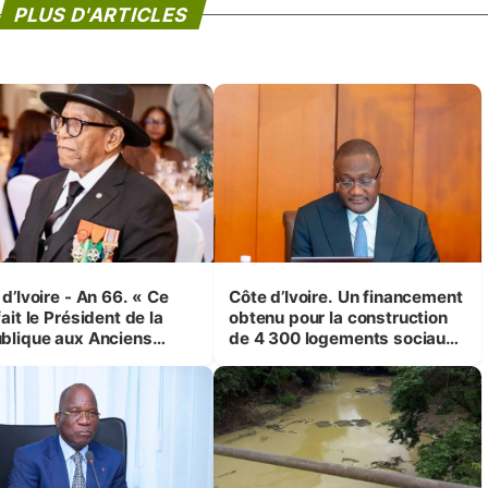
PLUS D'ARTICLES
d’Ivoire - An 66. « Ce
Côte d’Ivoire. Un financement
ait le Président de la
obtenu pour la construction
blique aux Anciens
de 4 300 logements sociaux
attants, c'est inédit »
et économiques à Abidjan,
 Yassoungo Koné ®)
Bouaké et Yamoussoukro