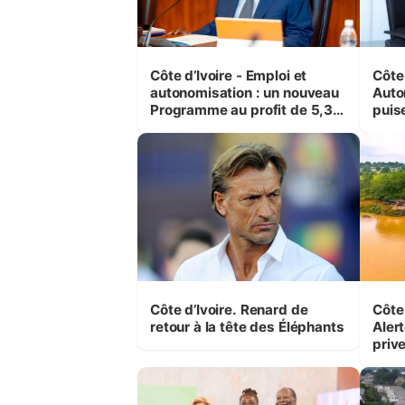
Côte d’Ivoire - Emploi et
Côte 
autonomisation : un nouveau
Auto
Programme au profit de 5,3
puise
millions de jeunes
préc
Côte d’Ivoire. Renard de
Côte 
retour à la tête des Éléphants
Alert
priv
pres
auto