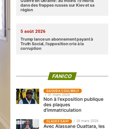
Guerre en Ukraine : au moins 15 morts
dans des frappes russes sur Kiev et sa
région
5 août 2026
Trump lance un abonnement payant à
Truth Social, l’opposition crie à la
corruption
FANICO
‎DAOUDA COULIBALY
31 mars 2026
Non à l'exposition publique
des plaques
d'immatriculation
26 mars 2026
CLAUDE SAHY
Avec Alassane Ouattara, les