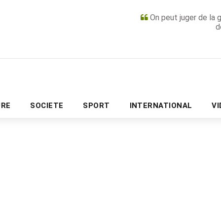
On peut juger de la 
d
PUBLICITÉ
URE
SOCIETE
SPORT
INTERNATIONAL
V