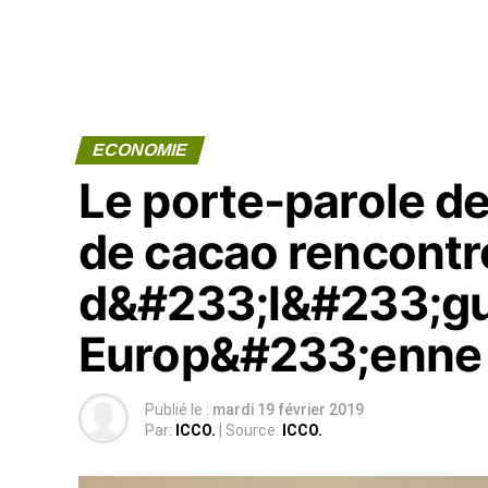
ECONOMIE
Le porte-parole d
de cacao rencontr
d&#233;l&#233;gu
Europ&#233;enne 
Publié le :
mardi 19 février 2019
Par:
ICCO.
| Source:
ICCO.