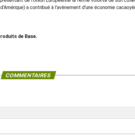
eprésentant de l’Union Européenne la ferme volonté de son coll
et d’Amérique) a contribué à l’avènement d’une économie cacaoyè
roduits de Base.
COMMENTAIRES