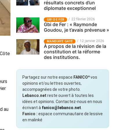
résultats concrets d’un
diplomate exceptionnel
22 février 2026
GBI DE FER
Gbi de Fer : « Raymonde
Goudou, je t’avais prévenue »
12 janvier 2026
MANDIAYE GAYE
À propos de la révision de la
constitution et la réforme
(Côte
des institutions.
Partagez sur notre espace
FANICO*
vos
eurs
opinions et/ou lettres ouvertes,
ier
accompagnées de votre photo.
Lebanco.net
reste ouvert à toutes les
idées et opinions. Contactez-nous en nous
écrivant à
fanico@lebanco.net
.
rd au
Fanico :
espace communautaire de lessive
en malinké