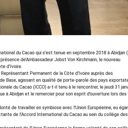
national du Cacao qui s’est tenue en septembre 2018 à Abidjan 
r la présence de’Ambassadeur Jobst Von Kirchmann, le nouveau
e d’Ivoire.
, Représentant Permanent de la Côte d’Ivoire auprès des
 de Base, agissant en qualité de porte-parole des pays exportat
onale du Cacao (ICCO) a-t-il tenu à le rencontrer, le jeudi 31 janv
nue à Abidjan et le remercier pour son esprit d’ouverture lors des
onté de travailler en symbiose avec l’Union Européenne, eu éga
tante de l’Accord International du Cacao au sein du collège des