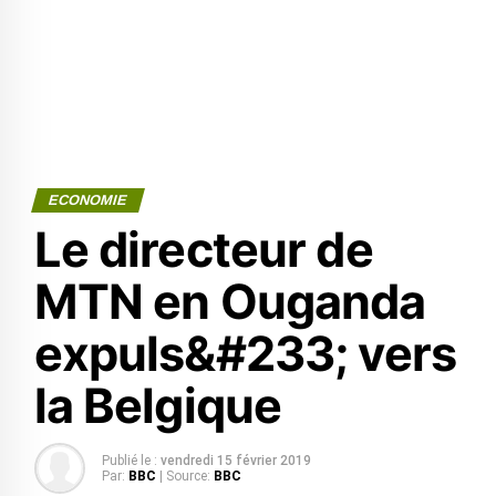
ECONOMIE
Le directeur de
MTN en Ouganda
expuls&#233; vers
la Belgique
Publié le :
vendredi 15 février 2019
Par:
BBC
| Source:
BBC