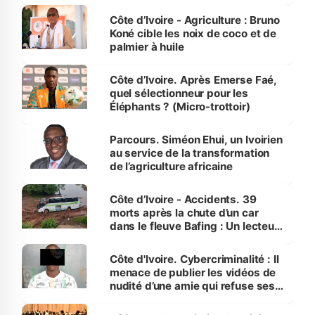
Côte d’Ivoire
Côte d’Ivoire - Agriculture : Bruno
Koné cible les noix de coco et de
palmier à huile
Côte d’Ivoire. Après Emerse Faé,
quel sélectionneur pour les
Éléphants ? (Micro-trottoir)
Parcours. Siméon Ehui, un Ivoirien
au service de la transformation
de l’agriculture africaine
Côte d’Ivoire - Accidents. 39
morts après la chute d’un car
dans le fleuve Bafing : Un lecteur
dénonce la légèreté du ministère
des Transports
Côte d'Ivoire. Cybercriminalité : Il
menace de publier les vidéos de
nudité d’une amie qui refuse ses
avances