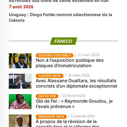
du recours aux soins de santé essentiels en Ituri
7 août 2026
Uruguay : Diego Forlán nommé sélectionneur de la
Celeste
FANICO
31 mars 2026
‎DAOUDA COULIBALY
Non à l'exposition publique des
plaques d'immatriculation
26 mars 2026
CLAUDE SAHY
Avec Alassane Ouattara, les résultats
concrets d’un diplomate exceptionnel
22 février 2026
GBI DE FER
Gbi de Fer : « Raymonde Goudou, je
t’avais prévenue »
12 janvier 2026
MANDIAYE GAYE
À propos de la révision de la
constitution et la réforme des