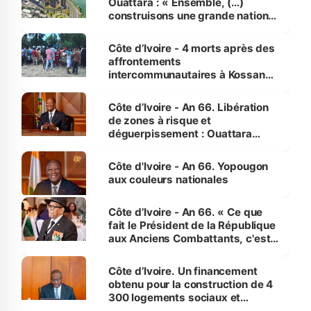
Ouattara : « Ensemble, (…)
construisons une grande nation
pour nous-mêmes et pour les
générations futures »
Côte d’Ivoire - 4 morts après des
affrontements
intercommunautaires à Kossandji
(Alepé) - Notre correspondant au
milieu des sinistrés
Côte d’Ivoire - An 66. Libération
de zones à risque et
déguerpissement : Ouattara
assure du « strict respect de
l'Etat de droit pour préserver les
Côte d'Ivoire - An 66. Yopougon
vies humaines »
aux couleurs nationales
Côte d’Ivoire - An 66. « Ce que
fait le Président de la République
aux Anciens Combattants, c'est
inédit » (Cne Yassoungo Koné ®)
Côte d’Ivoire. Un financement
obtenu pour la construction de 4
300 logements sociaux et
économiques à Abidjan, Bouaké