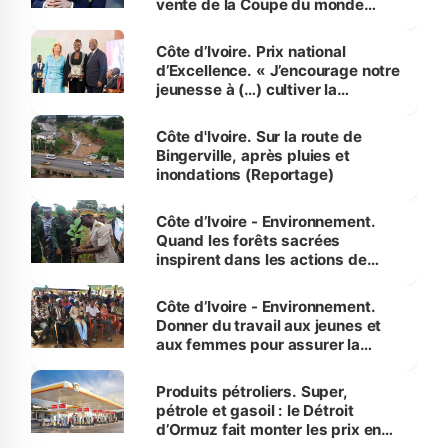
vente de la Coupe du monde
révélé
Côte d’Ivoire. Prix national
d’Excellence. « J’encourage notre
jeunesse à (…) cultiver la
compétence et l’intégrité »
(Alassane Ouattara
Côte d'Ivoire. Sur la route de
Bingerville, après pluies et
inondations (Reportage)
Côte d’Ivoire - Environnement.
Quand les forêts sacrées
inspirent dans les actions de
reboisement
Côte d’Ivoire - Environnement.
Donner du travail aux jeunes et
aux femmes pour assurer la
protection des espèces
menacées
Produits pétroliers. Super,
pétrole et gasoil : le Détroit
d’Ormuz fait monter les prix en