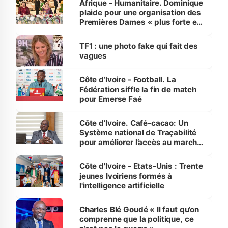
Afrique - Humanitaire. Dominique
plaide pour une organisation des
Premières Dames « plus forte et
influente, dont l'impact s'affirme
sur la scène internationale »
TF1 : une photo fake qui fait des
vagues
Côte d’Ivoire - Football. La
Fédération siffle la fin de match
pour Emerse Faé
Côte d’Ivoire. Café-cacao: Un
Système national de Traçabilité
pour améliorer l’accès au marché
international
Côte d'Ivoire - Etats-Unis : Trente
jeunes Ivoiriens formés à
l'intelligence artificielle
Charles Blé Goudé « Il faut qu’on
comprenne que la politique, ce