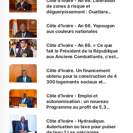
Côte d’Ivoire - An 66. Libération
de zones à risque et
déguerpissement : Ouattara
assure du « strict respect de
l'Etat de droit pour préserver les
Côte d'Ivoire - An 66. Yopougon
vies humaines »
aux couleurs nationales
Côte d’Ivoire - An 66. « Ce que
fait le Président de la République
aux Anciens Combattants, c'est
inédit » (Cne Yassoungo Koné ®)
Côte d’Ivoire. Un financement
obtenu pour la construction de 4
300 logements sociaux et
économiques à Abidjan, Bouaké
et Yamoussoukro
Côte d’Ivoire - Emploi et
autonomisation : un nouveau
Programme au profit de 5,3
millions de jeunes
Côte d’Ivoire - Hydraulique.
Autorisation ou taxe pour puiser
de l’eau ? Les précisions