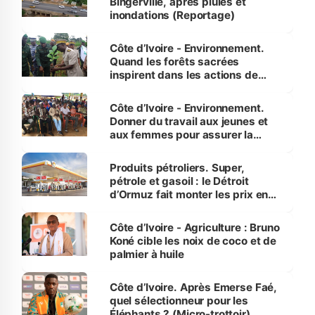
Bingerville, après pluies et
inondations (Reportage)
Côte d’Ivoire - Environnement.
Quand les forêts sacrées
inspirent dans les actions de
reboisement
Côte d’Ivoire - Environnement.
Donner du travail aux jeunes et
aux femmes pour assurer la
protection des espèces
menacées
Produits pétroliers. Super,
pétrole et gasoil : le Détroit
d’Ormuz fait monter les prix en
Côte d’Ivoire
Côte d’Ivoire - Agriculture : Bruno
Koné cible les noix de coco et de
palmier à huile
Côte d’Ivoire. Après Emerse Faé,
quel sélectionneur pour les
Éléphants ? (Micro-trottoir)