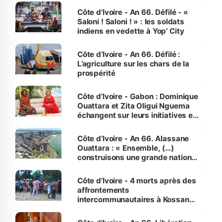
Côte d’Ivoire - An 66. Défilé - «
Saloni ! Saloni ! » : les soldats
indiens en vedette à Yop’ City
Côte d’Ivoire - An 66. Défilé :
L’agriculture sur les chars de la
prospérité
Côte d’Ivoire - Gabon : Dominique
Ouattara et Zita Oligui Nguema
échangent sur leurs initiatives en
faveur des femmes et des
enfants
Côte d’Ivoire - An 66. Alassane
Ouattara : « Ensemble, (…)
construisons une grande nation
pour nous-mêmes et pour les
générations futures »
Côte d’Ivoire - 4 morts après des
affrontements
intercommunautaires à Kossandji
(Alepé) - Notre correspondant au
milieu des sinistrés