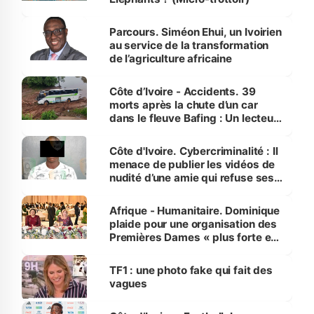
Parcours. Siméon Ehui, un Ivoirien
au service de la transformation
de l’agriculture africaine
Côte d’Ivoire - Accidents. 39
morts après la chute d’un car
dans le fleuve Bafing : Un lecteur
dénonce la légèreté du ministère
des Transports
Côte d'Ivoire. Cybercriminalité : Il
menace de publier les vidéos de
nudité d’une amie qui refuse ses
avances
Afrique - Humanitaire. Dominique
plaide pour une organisation des
Premières Dames « plus forte et
influente, dont l'impact s'affirme
sur la scène internationale »
TF1 : une photo fake qui fait des
vagues