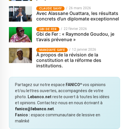
26 mars 2026
CLAUDE SAHY
Avec Alassane Ouattara, les résultats
concrets d’un diplomate exceptionnel
22 février 2026
GBI DE FER
Gbi de Fer : « Raymonde Goudou, je
t’avais prévenue »
12 janvier 2026
MANDIAYE GAYE
À propos de la révision de la
constitution et la réforme des
institutions.
Partagez sur notre espace
FANICO*
vos opinions
et/ou lettres ouvertes, accompagnées de votre
photo.
Lebanco.net
reste ouvert à toutes les idées
et opinions. Contactez-nous en nous écrivant à
fanico@lebanco.net
.
Fanico :
espace communautaire de lessive en
malinké