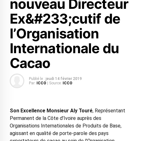
nouveau Directeur
Ex&#233;cutif de
l’Organisation
Internationale du
Cacao
Publié le :
jeudi 14 février 2019
Par:
ICCO
| Source:
ICCO
Son Excellence Monsieur Aly Touré
, Représentant
Permanent de la Côte d’Ivoire auprès des
Organisations Internationales de Produits de Base,
agissant en qualité de porte-parole des pays
exportateurs de cacao au sein de l’Organisation