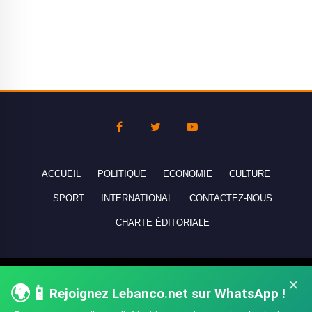
ACCUEIL
POLITIQUE
ECONOMIE
CULTURE
SPORT
INTERNATIONAL
CONTACTEZ-NOUS
CHARTE ÉDITORIALE
Copyright © 2010-2026 lebanco.net - Tous droits de reproduction
×
🌍📱
Rejoignez Lebanco.net sur WhatsApp !
réservés - All rights reserved.