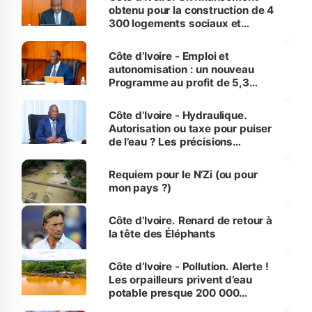
obtenu pour la construction de 4
300 logements sociaux et
économiques à Abidjan, Bouaké
et Yamoussoukro
Côte d’Ivoire - Emploi et
autonomisation : un nouveau
Programme au profit de 5,3
millions de jeunes
Côte d’Ivoire - Hydraulique.
Autorisation ou taxe pour puiser
de l’eau ? Les précisions
d’Assahoré
Requiem pour le N’Zi (ou pour
mon pays ?)
Côte d’Ivoire. Renard de retour à
la tête des Éléphants
Côte d’Ivoire - Pollution. Alerte !
Les orpailleurs privent d’eau
potable presque 200 000
habitants autour d’Agboville