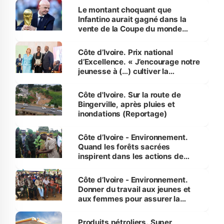
Le montant choquant que
Infantino aurait gagné dans la
vente de la Coupe du monde
révélé
Côte d’Ivoire. Prix national
d’Excellence. « J’encourage notre
jeunesse à (…) cultiver la
compétence et l’intégrité »
(Alassane Ouattara
Côte d'Ivoire. Sur la route de
Bingerville, après pluies et
inondations (Reportage)
Côte d’Ivoire - Environnement.
Quand les forêts sacrées
inspirent dans les actions de
reboisement
Côte d’Ivoire - Environnement.
Donner du travail aux jeunes et
aux femmes pour assurer la
protection des espèces
menacées
Produits pétroliers. Super,