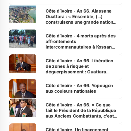
faveur des femmes et des
enfants
Côte d’Ivoire - An 66. Alassane
Ouattara : « Ensemble, (…)
construisons une grande nation
pour nous-mêmes et pour les
générations futures »
Côte d’Ivoire - 4 morts après des
affrontements
intercommunautaires à Kossandji
(Alepé) - Notre correspondant au
milieu des sinistrés
Côte d’Ivoire - An 66. Libération
de zones à risque et
déguerpissement : Ouattara
assure du « strict respect de
l'Etat de droit pour préserver les
Côte d'Ivoire - An 66. Yopougon
vies humaines »
aux couleurs nationales
Côte d’Ivoire - An 66. « Ce que
fait le Président de la République
aux Anciens Combattants, c'est
inédit » (Cne Yassoungo Koné ®)
Côte d’Ivoire. Un financement