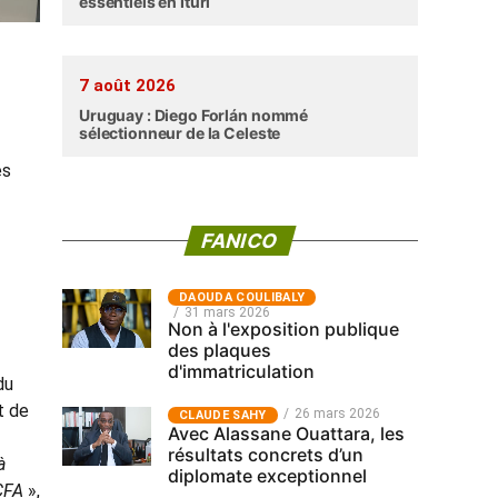
essentiels en Ituri
7 août 2026
Uruguay : Diego Forlán nommé
sélectionneur de la Celeste
es
FANICO
‎DAOUDA COULIBALY
31 mars 2026
Non à l'exposition publique
des plaques
d'immatriculation
du
t de
26 mars 2026
CLAUDE SAHY
Avec Alassane Ouattara, les
résultats concrets d’un
à
diplomate exceptionnel
 CFA
»,