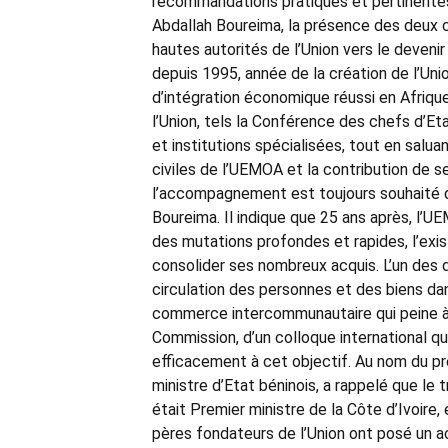
recommandations pratiques et pertinentes
Abdallah Boureima, la présence des deux c
hautes autorités de l’Union vers le devenir
depuis 1995, année de la création de l’Un
d’intégration économique réussi en Afrique.
l’Union, tels la Conférence des chefs d’Eta
et institutions spécialisées, tout en sal
civiles de l’UEMOA et la contribution de s
l’accompagnement est toujours souhaité da
Boureima. Il indique que 25 ans après, l’U
des mutations profondes et rapides, l’exi
consolider ses nombreux acquis. L’un des déf
circulation des personnes et des biens dan
commerce intercommunautaire qui peine à dé
Commission, d’un colloque international qu
efficacement à cet objectif. Au nom du p
ministre d’Etat béninois, a rappelé que le
était Premier ministre de la Côte d’Ivoire,
pères fondateurs de l’Union ont posé un act