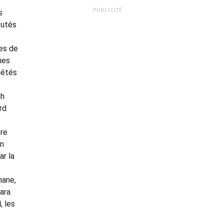
PUBLICITÉ
s
cutés
ces de
nes
iétés
ah
rd
bre
un
ar la
hane,
tara
, les