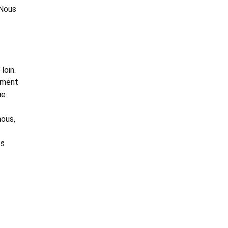
 Nous
loin.
vement
ue
nous,
es