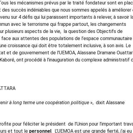
. Tous les mécanismes prévus par le traité fondateur sont en pla
it des succès indéniables que nous sommes appelés à améliorer 
revenu sur 4 défis qui lui paraissent importants à relever, à savoir l
mun avec le terrorisme qui frappe partout, les changements
 plusieurs aspects de la vie, la question des Objectifs de
face aux attentes des populations de l’espace communautaire 
 une croissance qui doit être totalement inclusive, à son avis. Le
Etat et de gouvernement de l’UEMOA, Alassane Dramane Ouattar
 Kaboré, ont procédé à l’inauguration du complexe administratif 
ATTARA
tenir à long terme une coopération politique
», dixit Alassane
rofite pour féliciter le président de l’Union pour l’important trava
eurs et tout le
personnel
. L’UEMOA est une grande fierté, j’ai eu