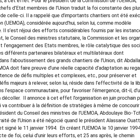
, à cet effet. Pour le président de la Commission de l’UEMOA,
hefs d’Etat membres de l’Union traduit la foi constante des plu
 de celle-ci. Il a rappelé que d’importants chantiers ont été exé
ion (UEMOA), considérée aujourd’hui, selon lui, comme modèle
 Il s’est réjoui des efforts considérables fournis par les instan
t, le Conseil des ministres statutaire, la Commission et les orga
uant l’engagement des Etats membres, le rôle catalytique des soc
es différents partenaires bilatéraux et multilatéraux dont
ns l’aboutissement des grands chantiers de l’Union, dit Abdall
EMOA doit faire preuve d’une réelle capacité d’adaptation au rega
stence de défis multiples et complexes, etc., pour préserver et
is majeurs à relever, selon lui, réside dans l’effectivité de la li
s l’espace communautaire, pour favoriser l’émergence, dit-il, d’
coller. Il annonce à cet effet l’organisation en juin prochain p
i va contribuer à la définition de stratégies à même de concourir
résident du Conseil des ministres de l’UEMOA, Abdoulaye Bio-Tc
 traité de l’Union a été négocié quand le président Alassane Ouat
 et signé le 11 janvier 1994. En créant l’UEMOA le 10 janvier 1994
e de foi, celui d’unir leurs efforts, et 25 ans après, le chemin