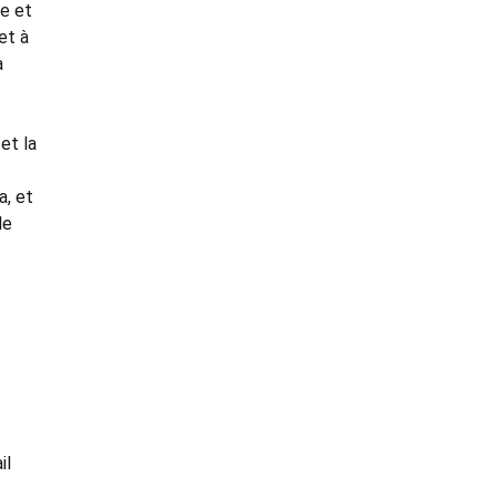
ce et
et à
a
et la
a, et
de
il