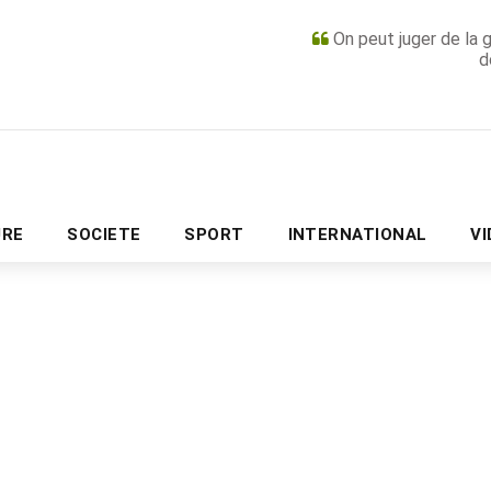
On peut juger de la 
d
PUBLICITÉ
URE
SOCIETE
SPORT
INTERNATIONAL
V