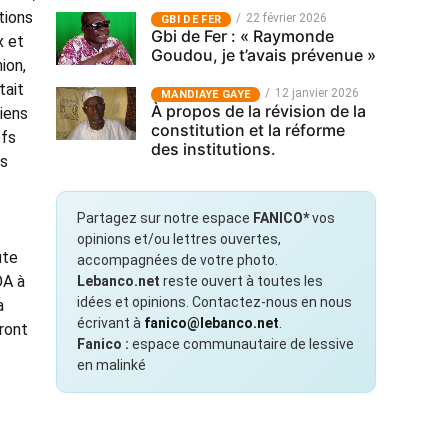
tions
22 février 2026
GBI DE FER
Gbi de Fer : « Raymonde
x et
Goudou, je t’avais prévenue »
ion,
tait
12 janvier 2026
MANDIAYE GAYE
À propos de la révision de la
iens
constitution et la réforme
efs
des institutions.
ts
Partagez sur notre espace
FANICO*
vos
opinions et/ou lettres ouvertes,
ute
accompagnées de votre photo.
OA à
Lebanco.net
reste ouvert à toutes les
idées et opinions. Contactez-nous en nous
a
écrivant à
fanico@lebanco.net
.
ront
Fanico :
espace communautaire de lessive
en malinké