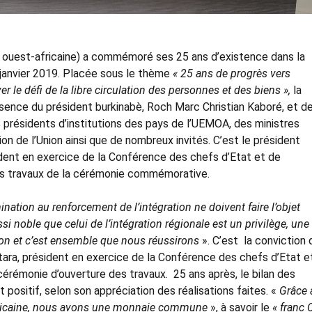
ouest-africaine) a commémoré ses 25 ans d’existence dans la
0 janvier 2019. Placée sous le thème
« 25 ans de progrès vers
er le défi de la libre circulation des personnes et des biens »,
la
nce du président burkinabè, Roch Marc Christian Kaboré, et d
résidents d’institutions des pays de l’UEMOA, des ministres
on de l’Union ainsi que de nombreux invités. C’est le président
ident en exercice de la Conférence des chefs d’Etat et de
es travaux de la cérémonie commémorative.
ination au renforcement de l’intégration ne doivent faire l’objet
si noble que celui de l’intégration régionale est un privilège, une
on et c’est ensemble
que nous réussirons
». C’est la conviction 
tara, président en exercice de la Conférence des chefs d’Etat e
cérémonie d’ouverture des travaux. 25 ans après, le bilan des
positif, selon son appréciation des réalisations faites. «
Grâce 
fricaine, nous avons une monnaie commune
», à savoir le
« franc