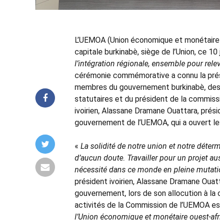
L’UEMOA (Union économique et monétaire 
capitale burkinabè, siège de l’Union, ce 1
l’intégration régionale, ensemble pour relev
cérémonie commémorative a connu la prése
membres du gouvernement burkinabè, des p
statutaires et du président de la commissi
ivoirien, Alassane Dramane Ouattara, prés
gouvernement de l’UEMOA, qui a ouvert l
«
La solidité de notre union et notre déterm
d’aucun doute. Travailler pour un projet aus
nécessité dans ce monde en pleine mutati
président ivoirien, Alassane Dramane Ouat
gouvernement, lors de son allocution à la 
activités de la Commission de l’UEMOA est 
l’Union économique et monétaire ouest-a