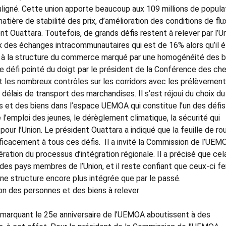
ouligné. Cette union apporte beaucoup aux 109 millions de popula
ère de stabilité des prix, d’amélioration des conditions de flu
t Ouattara. Toutefois, de grands défis restent à relever par l’Un
ux des échanges intracommunautaires qui est de 16% alors qu’il é
û à la structure du commerce marqué par une homogénéité des b
e défi pointé du doigt par le président de la Conférence des ch
t les nombreux contrôles sur les corridors avec les prélèvemen
gs délais de transport des marchandises. Il s’est réjoui du choix du
es et des biens dans l’espace UEMOA qui constitue l’un des défis
 l’emploi des jeunes, le dérèglement climatique, la sécurité qui
our l’Union. Le président Ouattara a indiqué que la feuille de ro
ficacement à tous ces défis. Il a invité la Commission de l’UEM
ration du processus d’intégration régionale. Il a précisé que cel
des pays membres de l’Union, et il reste confiant que ceux-ci fe
ne structure encore plus intégrée que par le passé.
ation des personnes et des biens à relever
 marquant le 25e anniversaire de l’UEMOA aboutissent à des