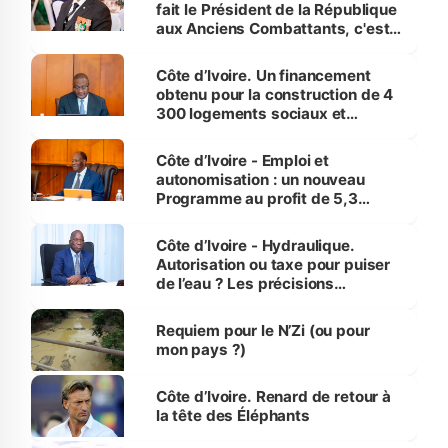
fait le Président de la République
aux Anciens Combattants, c'est
inédit » (Cne Yassoungo Koné ®)
Côte d’Ivoire. Un financement
obtenu pour la construction de 4
300 logements sociaux et
économiques à Abidjan, Bouaké
et Yamoussoukro
Côte d’Ivoire - Emploi et
autonomisation : un nouveau
Programme au profit de 5,3
millions de jeunes
Côte d’Ivoire - Hydraulique.
Autorisation ou taxe pour puiser
de l’eau ? Les précisions
d’Assahoré
Requiem pour le N’Zi (ou pour
mon pays ?)
Côte d’Ivoire. Renard de retour à
la tête des Éléphants