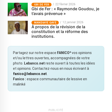
22 février 2026
GBI DE FER
Gbi de Fer : « Raymonde Goudou, je
t’avais prévenue »
12 janvier 2026
MANDIAYE GAYE
À propos de la révision de la
constitution et la réforme des
institutions.
Partagez sur notre espace
FANICO*
vos opinions
et/ou lettres ouvertes, accompagnées de votre
photo.
Lebanco.net
reste ouvert à toutes les idées
et opinions. Contactez-nous en nous écrivant à
fanico@lebanco.net
.
Fanico :
espace communautaire de lessive en
malinké
PUBLICITÉ