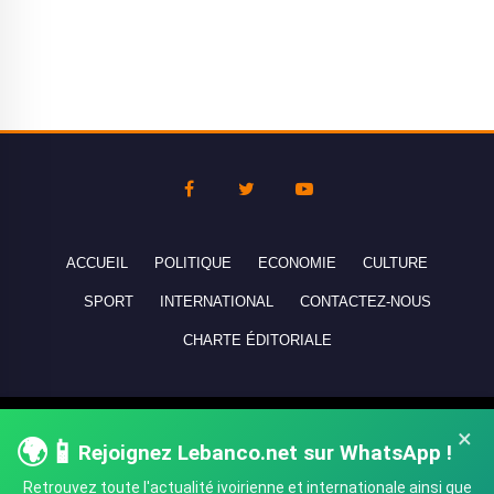
ACCUEIL
POLITIQUE
ECONOMIE
CULTURE
SPORT
INTERNATIONAL
CONTACTEZ-NOUS
CHARTE ÉDITORIALE
Copyright © 2010-2026 lebanco.net - Tous droits de reproduction
×
🌍📱
Rejoignez Lebanco.net sur WhatsApp !
réservés - All rights reserved.
Retrouvez toute l'actualité ivoirienne et internationale ainsi que