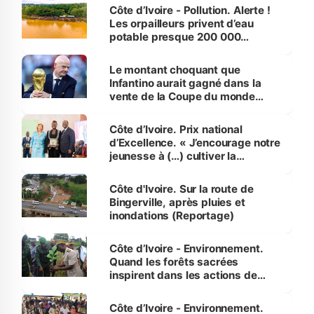
Côte d’Ivoire - Pollution. Alerte !
Les orpailleurs privent d’eau
potable presque 200 000
habitants autour d’Agboville
Le montant choquant que
Infantino aurait gagné dans la
vente de la Coupe du monde
révélé
Côte d’Ivoire. Prix national
d’Excellence. « J’encourage notre
jeunesse à (…) cultiver la
compétence et l’intégrité »
(Alassane Ouattara
Côte d'Ivoire. Sur la route de
Bingerville, après pluies et
inondations (Reportage)
Côte d’Ivoire - Environnement.
Quand les forêts sacrées
inspirent dans les actions de
reboisement
Côte d’Ivoire - Environnement.