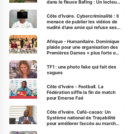
dans le fleuve Bafing : Un lecteur
dénonce la légèreté du ministère
des Transports
Côte d'Ivoire. Cybercriminalité : Il
menace de publier les vidéos de
nudité d’une amie qui refuse ses
avances
Afrique - Humanitaire. Dominique
plaide pour une organisation des
Premières Dames « plus forte et
influente, dont l'impact s'affirme
sur la scène internationale »
TF1 : une photo fake qui fait des
vagues
Côte d’Ivoire - Football. La
Fédération siffle la fin de match
pour Emerse Faé
Côte d’Ivoire. Café-cacao: Un
Système national de Traçabilité
pour améliorer l’accès au marché
international