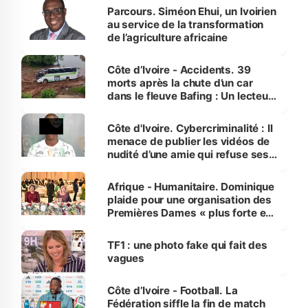
Parcours. Siméon Ehui, un Ivoirien
au service de la transformation
de l’agriculture africaine
Côte d’Ivoire - Accidents. 39
morts après la chute d’un car
dans le fleuve Bafing : Un lecteur
dénonce la légèreté du ministère
des Transports
Côte d'Ivoire. Cybercriminalité : Il
menace de publier les vidéos de
nudité d’une amie qui refuse ses
avances
Afrique - Humanitaire. Dominique
plaide pour une organisation des
Premières Dames « plus forte et
influente, dont l'impact s'affirme
sur la scène internationale »
TF1 : une photo fake qui fait des
vagues
Côte d’Ivoire - Football. La
Fédération siffle la fin de match