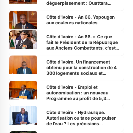
déguerpissement : Ouattara
assure du « strict respect de
l'Etat de droit pour préserver les
Côte d'Ivoire - An 66. Yopougon
vies humaines »
aux couleurs nationales
Côte d’Ivoire - An 66. « Ce que
fait le Président de la République
aux Anciens Combattants, c'est
inédit » (Cne Yassoungo Koné ®)
Côte d’Ivoire. Un financement
obtenu pour la construction de 4
300 logements sociaux et
économiques à Abidjan, Bouaké
et Yamoussoukro
Côte d’Ivoire - Emploi et
autonomisation : un nouveau
Programme au profit de 5,3
millions de jeunes
Côte d’Ivoire - Hydraulique.
Autorisation ou taxe pour puiser
de l’eau ? Les précisions
d’Assahoré