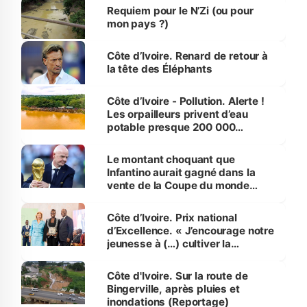
Requiem pour le N’Zi (ou pour
mon pays ?)
Côte d’Ivoire. Renard de retour à
la tête des Éléphants
Côte d’Ivoire - Pollution. Alerte !
Les orpailleurs privent d’eau
potable presque 200 000
habitants autour d’Agboville
Le montant choquant que
Infantino aurait gagné dans la
vente de la Coupe du monde
révélé
Côte d’Ivoire. Prix national
d’Excellence. « J’encourage notre
jeunesse à (…) cultiver la
compétence et l’intégrité »
(Alassane Ouattara
Côte d'Ivoire. Sur la route de
Bingerville, après pluies et
inondations (Reportage)