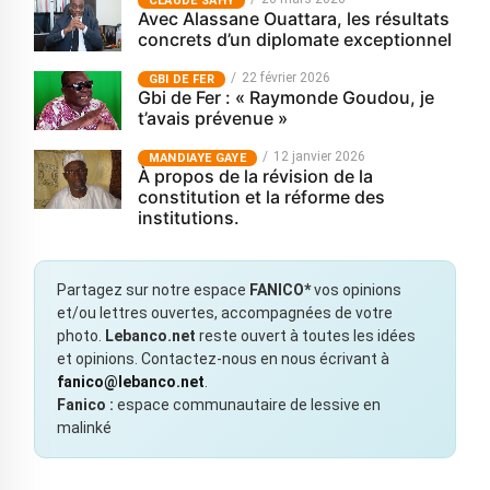
CLAUDE SAHY
Avec Alassane Ouattara, les résultats
concrets d’un diplomate exceptionnel
22 février 2026
GBI DE FER
Gbi de Fer : « Raymonde Goudou, je
t’avais prévenue »
12 janvier 2026
MANDIAYE GAYE
À propos de la révision de la
constitution et la réforme des
institutions.
Partagez sur notre espace
FANICO*
vos opinions
et/ou lettres ouvertes, accompagnées de votre
photo.
Lebanco.net
reste ouvert à toutes les idées
et opinions. Contactez-nous en nous écrivant à
fanico@lebanco.net
.
Fanico :
espace communautaire de lessive en
malinké