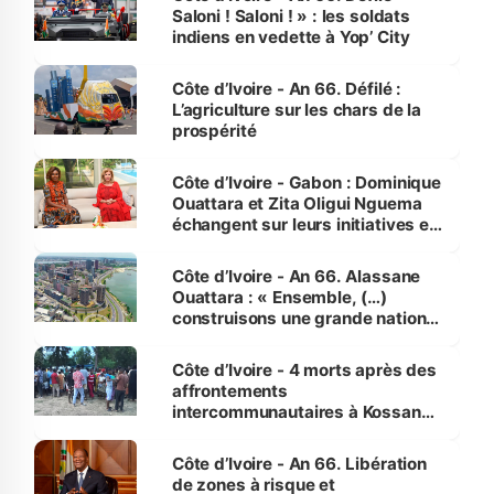
Saloni ! Saloni ! » : les soldats
indiens en vedette à Yop’ City
Côte d’Ivoire - An 66. Défilé :
L’agriculture sur les chars de la
prospérité
Côte d’Ivoire - Gabon : Dominique
Ouattara et Zita Oligui Nguema
échangent sur leurs initiatives en
faveur des femmes et des
enfants
Côte d’Ivoire - An 66. Alassane
Ouattara : « Ensemble, (…)
construisons une grande nation
pour nous-mêmes et pour les
générations futures »
Côte d’Ivoire - 4 morts après des
affrontements
intercommunautaires à Kossandji
(Alepé) - Notre correspondant au
milieu des sinistrés
Côte d’Ivoire - An 66. Libération
de zones à risque et