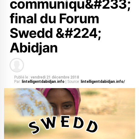
communiqu&#233;
final du Forum
Swedd &#224;
Abidjan
Publié le :
vendredi 21 décembre 2018
Par:
lintelligentdabidjan.info
| Source:
lintelligentdabidjan.info/