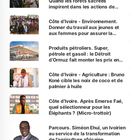
Quand les forêts sacrées
inspirent dans les actions de
reboisement
Côte d’Ivoire - Environnement.
Donner du travail aux jeunes et
aux femmes pour assurer la
protection des espèces
menacées
Produits pétroliers. Super,
pétrole et gasoil : le Détroit
d’Ormuz fait monter les prix en
Côte d’Ivoire
Côte d’Ivoire - Agriculture : Bruno
Koné cible les noix de coco et de
palmier à huile
Côte d’Ivoire. Après Emerse Faé,
quel sélectionneur pour les
Éléphants ? (Micro-trottoir)
Parcours. Siméon Ehui, un Ivoirien
au service de la transformation
de l’agriculture africaine