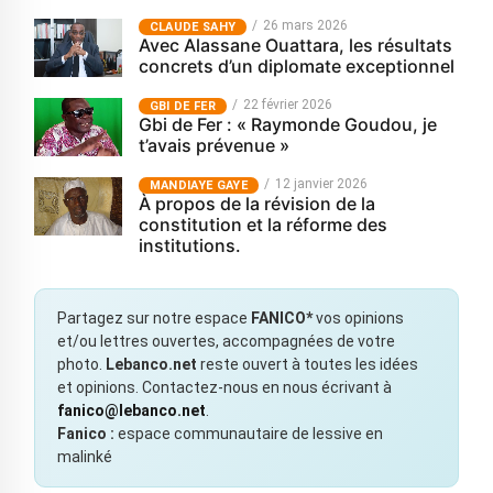
26 mars 2026
CLAUDE SAHY
Avec Alassane Ouattara, les résultats
concrets d’un diplomate exceptionnel
22 février 2026
GBI DE FER
Gbi de Fer : « Raymonde Goudou, je
t’avais prévenue »
12 janvier 2026
MANDIAYE GAYE
À propos de la révision de la
constitution et la réforme des
institutions.
Partagez sur notre espace
FANICO*
vos opinions
et/ou lettres ouvertes, accompagnées de votre
photo.
Lebanco.net
reste ouvert à toutes les idées
et opinions. Contactez-nous en nous écrivant à
fanico@lebanco.net
.
Fanico :
espace communautaire de lessive en
malinké