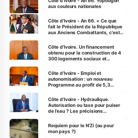
Côte d'Ivoire - An 66. Yopougon
aux couleurs nationales
Côte d’Ivoire - An 66. « Ce que
fait le Président de la République
aux Anciens Combattants, c'est
inédit » (Cne Yassoungo Koné ®)
Côte d’Ivoire. Un financement
obtenu pour la construction de 4
300 logements sociaux et
économiques à Abidjan, Bouaké
et Yamoussoukro
Côte d’Ivoire - Emploi et
autonomisation : un nouveau
Programme au profit de 5,3
millions de jeunes
Côte d’Ivoire - Hydraulique.
Autorisation ou taxe pour puiser
de l’eau ? Les précisions
d’Assahoré
Requiem pour le N’Zi (ou pour
mon pays ?)