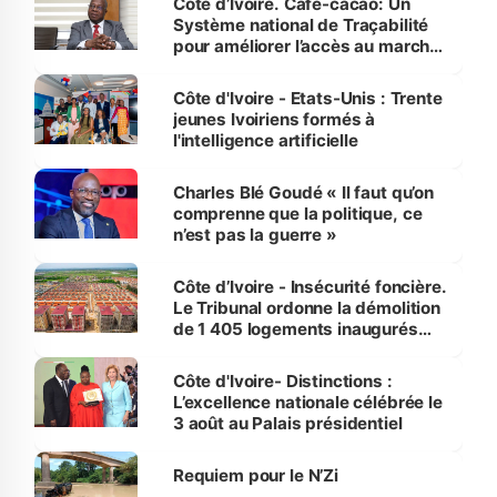
Côte d’Ivoire. Café-cacao: Un
Système national de Traçabilité
pour améliorer l’accès au marché
international
Côte d'Ivoire - Etats-Unis : Trente
jeunes Ivoiriens formés à
l'intelligence artificielle
Charles Blé Goudé « Il faut qu’on
comprenne que la politique, ce
n’est pas la guerre »
Côte d’Ivoire - Insécurité foncière.
Le Tribunal ordonne la démolition
de 1 405 logements inaugurés
par le Premier ministre à Grand-
Bassam
Côte d'Ivoire- Distinctions :
L’excellence nationale célébrée le
3 août au Palais présidentiel
Requiem pour le N’Zi