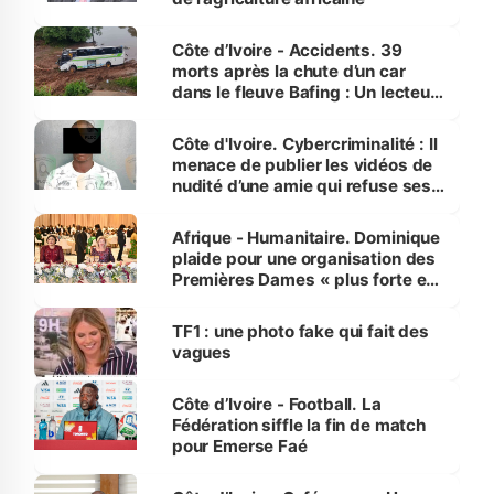
Côte d’Ivoire - Accidents. 39
morts après la chute d’un car
dans le fleuve Bafing : Un lecteur
dénonce la légèreté du ministère
des Transports
Côte d'Ivoire. Cybercriminalité : Il
menace de publier les vidéos de
nudité d’une amie qui refuse ses
avances
Afrique - Humanitaire. Dominique
plaide pour une organisation des
Premières Dames « plus forte et
influente, dont l'impact s'affirme
sur la scène internationale »
TF1 : une photo fake qui fait des
vagues
Côte d’Ivoire - Football. La
Fédération siffle la fin de match
pour Emerse Faé