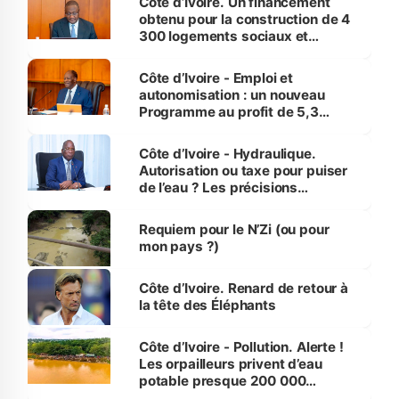
Côte d’Ivoire. Un financement
obtenu pour la construction de 4
300 logements sociaux et
économiques à Abidjan, Bouaké
et Yamoussoukro
Côte d’Ivoire - Emploi et
autonomisation : un nouveau
Programme au profit de 5,3
millions de jeunes
Côte d’Ivoire - Hydraulique.
Autorisation ou taxe pour puiser
de l’eau ? Les précisions
d’Assahoré
Requiem pour le N’Zi (ou pour
mon pays ?)
Côte d’Ivoire. Renard de retour à
la tête des Éléphants
Côte d’Ivoire - Pollution. Alerte !
Les orpailleurs privent d’eau
potable presque 200 000
habitants autour d’Agboville