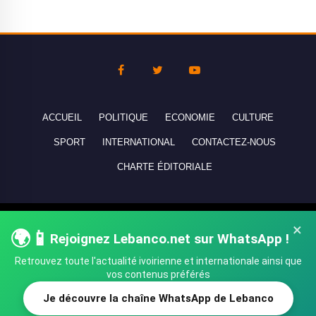
ACCUEIL
POLITIQUE
ECONOMIE
CULTURE
SPORT
INTERNATIONAL
CONTACTEZ-NOUS
CHARTE ÉDITORIALE
Copyright © 2010-2026 lebanco.net - Tous droits de reproduction
×
🌍📱
réservés - All rights reserved.
Rejoignez Lebanco.net sur WhatsApp !
Retrouvez toute l'actualité ivoirienne et internationale ainsi que
vos contenus préférés
Je découvre la chaîne WhatsApp de Lebanco
SHARE
TWEET