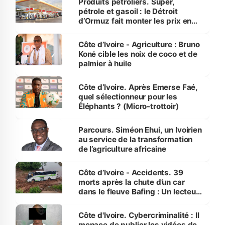
Produits pétroliers. Super,
pétrole et gasoil : le Détroit
d’Ormuz fait monter les prix en
Côte d’Ivoire
Côte d’Ivoire - Agriculture : Bruno
Koné cible les noix de coco et de
palmier à huile
Côte d’Ivoire. Après Emerse Faé,
quel sélectionneur pour les
Éléphants ? (Micro-trottoir)
Parcours. Siméon Ehui, un Ivoirien
au service de la transformation
de l’agriculture africaine
Côte d’Ivoire - Accidents. 39
morts après la chute d’un car
dans le fleuve Bafing : Un lecteur
dénonce la légèreté du ministère
des Transports
Côte d'Ivoire. Cybercriminalité : Il
menace de publier les vidéos de