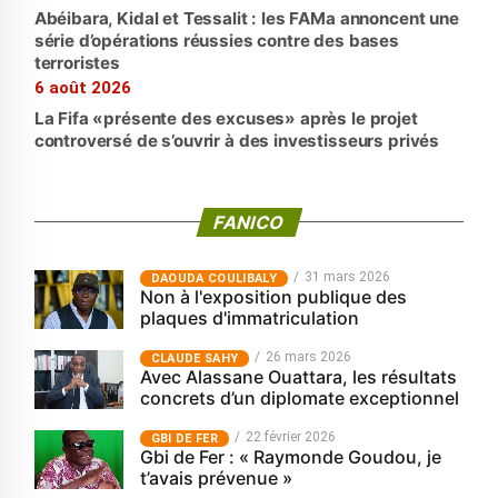
Abéibara, Kidal et Tessalit : les FAMa annoncent une
série d’opérations réussies contre des bases
terroristes
6 août 2026
La Fifa «présente des excuses» après le projet
controversé de s’ouvrir à des investisseurs privés
FANICO
31 mars 2026
‎DAOUDA COULIBALY
Non à l'exposition publique des
plaques d'immatriculation
26 mars 2026
CLAUDE SAHY
Avec Alassane Ouattara, les résultats
concrets d’un diplomate exceptionnel
22 février 2026
GBI DE FER
Gbi de Fer : « Raymonde Goudou, je
t’avais prévenue »