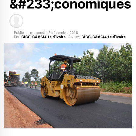
&#233;conomiques
Publié le :
mercredi 12 décembre 2018
Par:
CICG-C&#244;te d’Ivoire
| Source:
CICG-C&#244;te d’Ivoire