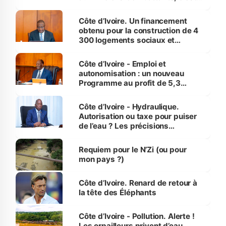
inédit » (Cne Yassoungo Koné ®)
Côte d’Ivoire. Un financement
obtenu pour la construction de 4
300 logements sociaux et
économiques à Abidjan, Bouaké
et Yamoussoukro
Côte d’Ivoire - Emploi et
autonomisation : un nouveau
Programme au profit de 5,3
millions de jeunes
Côte d’Ivoire - Hydraulique.
Autorisation ou taxe pour puiser
de l’eau ? Les précisions
d’Assahoré
Requiem pour le N’Zi (ou pour
mon pays ?)
Côte d’Ivoire. Renard de retour à
la tête des Éléphants
Côte d’Ivoire - Pollution. Alerte !
Les orpailleurs privent d’eau