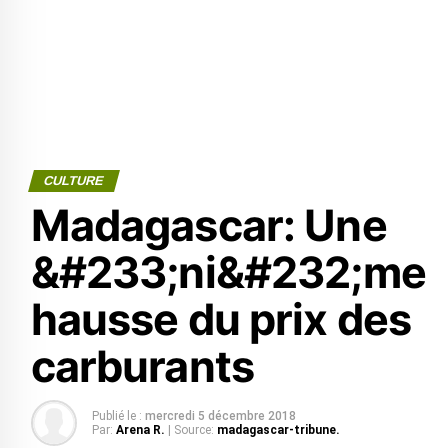
CULTURE
Madagascar: Une
&#233;ni&#232;me
hausse du prix des
carburants
Publié le :
mercredi 5 décembre 2018
Par:
Arena R.
| Source:
madagascar-tribune.