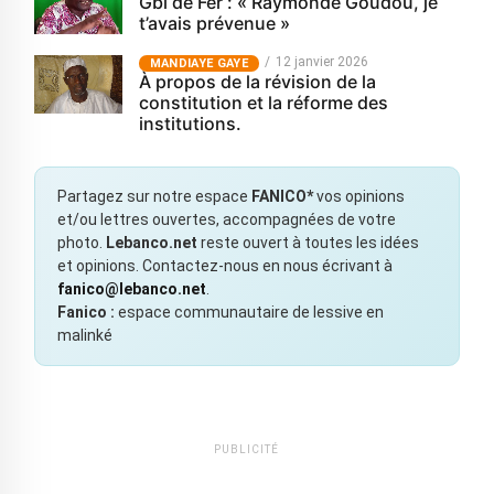
Gbi de Fer : « Raymonde Goudou, je
t’avais prévenue »
12 janvier 2026
MANDIAYE GAYE
À propos de la révision de la
constitution et la réforme des
institutions.
Partagez sur notre espace
FANICO*
vos opinions
et/ou lettres ouvertes, accompagnées de votre
photo.
Lebanco.net
reste ouvert à toutes les idées
et opinions. Contactez-nous en nous écrivant à
fanico@lebanco.net
.
Fanico :
espace communautaire de lessive en
malinké
PUBLICITÉ