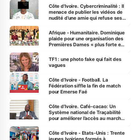
des Transports
Côte d'Ivoire. Cybercriminalité : Il
menace de publier les vidéos de
nudité d’une amie qui refuse ses
avances
Afrique - Humanitaire. Dominique
plaide pour une organisation des
Premières Dames « plus forte et
influente, dont l'impact s'affirme
sur la scène internationale »
TF1 : une photo fake qui fait des
vagues
Côte d’Ivoire - Football. La
Fédération siffle la fin de match
pour Emerse Faé
Côte d’Ivoire. Café-cacao: Un
Système national de Traçabilité
pour améliorer l’accès au marché
international
Côte d'Ivoire - Etats-Unis : Trente
jeunes Ivoiriens formés à