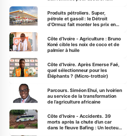
protection des espèces
menacées
Produits pétroliers. Super,
pétrole et gasoil : le Détroit
d’Ormuz fait monter les prix en
Côte d’Ivoire
Côte d’Ivoire - Agriculture : Bruno
Koné cible les noix de coco et de
palmier à huile
Côte d’Ivoire. Après Emerse Faé,
quel sélectionneur pour les
Éléphants ? (Micro-trottoir)
Parcours. Siméon Ehui, un Ivoirien
au service de la transformation
de l’agriculture africaine
Côte d’Ivoire - Accidents. 39
morts après la chute d’un car
dans le fleuve Bafing : Un lecteur
dénonce la légèreté du ministère