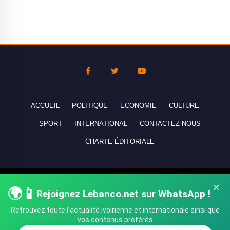
ACCUEIL
POLITIQUE
ECONOMIE
CULTURE
SPORT
INTERNATIONAL
CONTACTEZ-NOUS
CHARTE ÉDITORIALE
Copyright © 2010-2026 lebanco.net - Tous droits de reproduction
×
🌍📱
réservés - All rights reserved.
Rejoignez Lebanco.net sur WhatsApp !
Retrouvez toute l'actualité ivoirienne et internationale ainsi que
vos contenus préférés