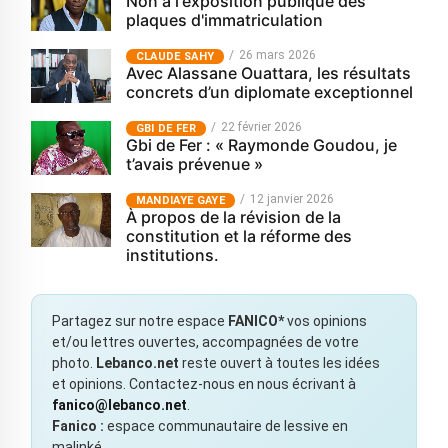
Non à l'exposition publique des
plaques d'immatriculation
26 mars 2026
CLAUDE SAHY
Avec Alassane Ouattara, les résultats
concrets d’un diplomate exceptionnel
22 février 2026
GBI DE FER
Gbi de Fer : « Raymonde Goudou, je
t’avais prévenue »
12 janvier 2026
MANDIAYE GAYE
À propos de la révision de la
constitution et la réforme des
institutions.
Partagez sur notre espace
FANICO*
vos opinions
et/ou lettres ouvertes, accompagnées de votre
photo.
Lebanco.net
reste ouvert à toutes les idées
et opinions. Contactez-nous en nous écrivant à
fanico@lebanco.net
.
Fanico :
espace communautaire de lessive en
malinké