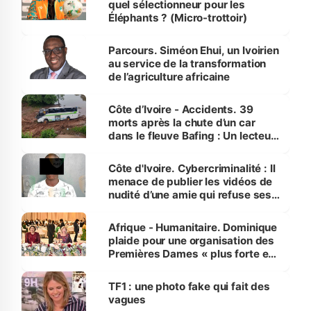
quel sélectionneur pour les
Éléphants ? (Micro-trottoir)
Parcours. Siméon Ehui, un Ivoirien
au service de la transformation
de l’agriculture africaine
Côte d’Ivoire - Accidents. 39
morts après la chute d’un car
dans le fleuve Bafing : Un lecteur
dénonce la légèreté du ministère
des Transports
Côte d'Ivoire. Cybercriminalité : Il
menace de publier les vidéos de
nudité d’une amie qui refuse ses
avances
Afrique - Humanitaire. Dominique
plaide pour une organisation des
Premières Dames « plus forte et
influente, dont l'impact s'affirme
sur la scène internationale »
TF1 : une photo fake qui fait des
vagues