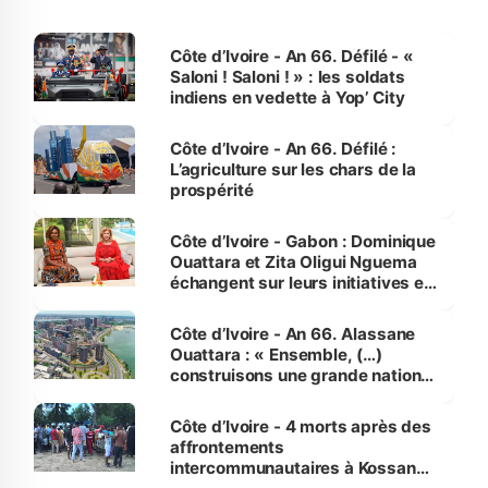
Côte d’Ivoire - An 66. Défilé - «
Saloni ! Saloni ! » : les soldats
indiens en vedette à Yop’ City
Côte d’Ivoire - An 66. Défilé :
L’agriculture sur les chars de la
prospérité
Côte d’Ivoire - Gabon : Dominique
Ouattara et Zita Oligui Nguema
échangent sur leurs initiatives en
faveur des femmes et des
enfants
Côte d’Ivoire - An 66. Alassane
Ouattara : « Ensemble, (…)
construisons une grande nation
pour nous-mêmes et pour les
générations futures »
Côte d’Ivoire - 4 morts après des
affrontements
intercommunautaires à Kossandji