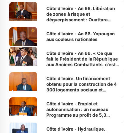
(Alepé) - Notre correspondant au
milieu des sinistrés
Côte d’Ivoire - An 66. Libération
de zones à risque et
déguerpissement : Ouattara
assure du « strict respect de
l'Etat de droit pour préserver les
Côte d'Ivoire - An 66. Yopougon
vies humaines »
aux couleurs nationales
Côte d’Ivoire - An 66. « Ce que
fait le Président de la République
aux Anciens Combattants, c'est
inédit » (Cne Yassoungo Koné ®)
Côte d’Ivoire. Un financement
obtenu pour la construction de 4
300 logements sociaux et
économiques à Abidjan, Bouaké
et Yamoussoukro
Côte d’Ivoire - Emploi et
autonomisation : un nouveau
Programme au profit de 5,3
millions de jeunes
Côte d’Ivoire - Hydraulique.