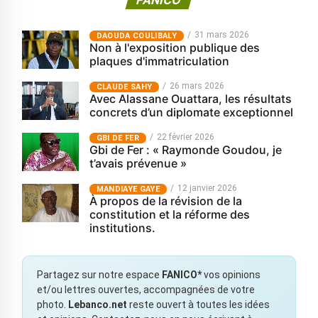
FANICO
31 mars 2026
‎DAOUDA COULIBALY
Non à l'exposition publique des
plaques d'immatriculation
26 mars 2026
CLAUDE SAHY
Avec Alassane Ouattara, les résultats
concrets d’un diplomate exceptionnel
22 février 2026
GBI DE FER
Gbi de Fer : « Raymonde Goudou, je
t’avais prévenue »
12 janvier 2026
MANDIAYE GAYE
À propos de la révision de la
constitution et la réforme des
institutions.
Partagez sur notre espace
FANICO*
vos opinions
et/ou lettres ouvertes, accompagnées de votre
photo.
Lebanco.net
reste ouvert à toutes les idées