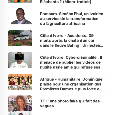
Éléphants ? (Micro-trottoir)
Parcours. Siméon Ehui, un Ivoirien
au service de la transformation
de l’agriculture africaine
Côte d’Ivoire - Accidents. 39
morts après la chute d’un car
dans le fleuve Bafing : Un lecteur
dénonce la légèreté du ministère
des Transports
Côte d'Ivoire. Cybercriminalité : Il
menace de publier les vidéos de
nudité d’une amie qui refuse ses
avances
Afrique - Humanitaire. Dominique
plaide pour une organisation des
Premières Dames « plus forte et
influente, dont l'impact s'affirme
sur la scène internationale »
TF1 : une photo fake qui fait des
vagues