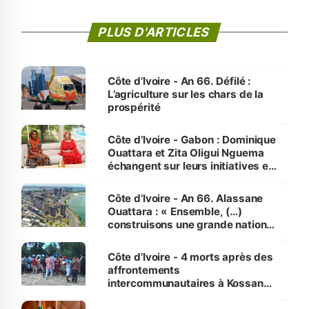
PLUS D'ARTICLES
Côte d’Ivoire - An 66. Défilé :
L’agriculture sur les chars de la
prospérité
Côte d’Ivoire - Gabon : Dominique
Ouattara et Zita Oligui Nguema
échangent sur leurs initiatives en
faveur des femmes et des
enfants
Côte d’Ivoire - An 66. Alassane
Ouattara : « Ensemble, (…)
construisons une grande nation
pour nous-mêmes et pour les
générations futures »
Côte d’Ivoire - 4 morts après des
affrontements
intercommunautaires à Kossandji
(Alepé) - Notre correspondant au