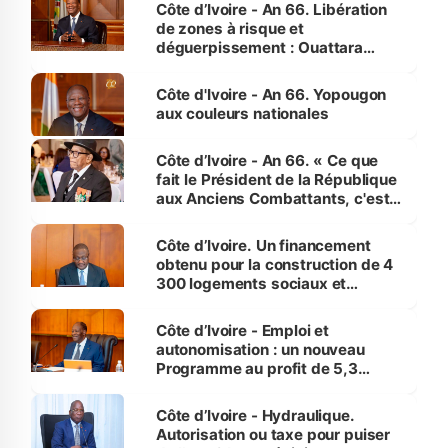
milieu des sinistrés
Côte d’Ivoire - An 66. Libération
de zones à risque et
déguerpissement : Ouattara
assure du « strict respect de
l'Etat de droit pour préserver les
Côte d'Ivoire - An 66. Yopougon
vies humaines »
aux couleurs nationales
Côte d’Ivoire - An 66. « Ce que
fait le Président de la République
aux Anciens Combattants, c'est
inédit » (Cne Yassoungo Koné ®)
Côte d’Ivoire. Un financement
obtenu pour la construction de 4
300 logements sociaux et
économiques à Abidjan, Bouaké
et Yamoussoukro
Côte d’Ivoire - Emploi et
autonomisation : un nouveau
Programme au profit de 5,3
millions de jeunes
Côte d’Ivoire - Hydraulique.
Autorisation ou taxe pour puiser