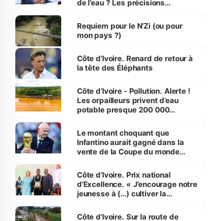
de l’eau ? Les précisions
d’Assahoré
Requiem pour le N’Zi (ou pour
mon pays ?)
Côte d’Ivoire. Renard de retour à
la tête des Éléphants
Côte d’Ivoire - Pollution. Alerte !
Les orpailleurs privent d’eau
potable presque 200 000
habitants autour d’Agboville
Le montant choquant que
Infantino aurait gagné dans la
vente de la Coupe du monde
révélé
Côte d’Ivoire. Prix national
d’Excellence. « J’encourage notre
jeunesse à (…) cultiver la
compétence et l’intégrité »
(Alassane Ouattara
Côte d'Ivoire. Sur la route de