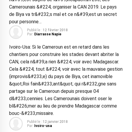
Camerounais &#224; organiser la CAN 2019. Le pays
de Biya va tr&#232;s mal et ce n&#39;est un secret
pour personne…
Publié le :
12 février 2018
Par:
Diarrasse Napie
Ivoiro-Usa: Si le Cameroun est en retard dans les
chantiers pour construire les stades devant abriter la
CAN, cela n&#39;a rien &#224; voir avec Madagascar.
Cela &#224; tout &#224; voir avec la mauvaise gestion
(improvis&#233;e) du pays de Biya, cet inamovible
&quot;Roi fain&#233;ant&quot; qui r&#232;gne sans
partage sur le Cameroun depuis presque 04
d&#233;cennies. Les Camerounais doivent oser le
bl&#226;mer au lieu de prendre Madagascar comme
bouc-&#233;missaire.
Publié le :
12 janvier 2018
Par:
Ivoiro-usa