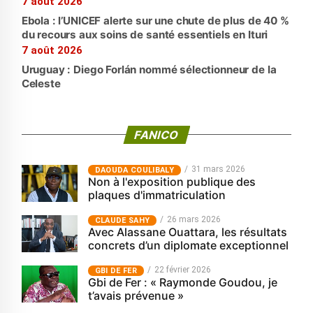
7 août 2026
Ebola : l’UNICEF alerte sur une chute de plus de 40 %
du recours aux soins de santé essentiels en Ituri
7 août 2026
Uruguay : Diego Forlán nommé sélectionneur de la
Celeste
FANICO
31 mars 2026
‎DAOUDA COULIBALY
Non à l'exposition publique des
plaques d'immatriculation
26 mars 2026
CLAUDE SAHY
Avec Alassane Ouattara, les résultats
concrets d’un diplomate exceptionnel
22 février 2026
GBI DE FER
Gbi de Fer : « Raymonde Goudou, je
t’avais prévenue »