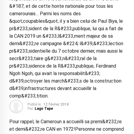
&#187; et de cette honte nationale pour tous les
camerounais… Parmi les noms des
&quot;coupables&quot; il y a bien celui de Paul Biya, le
pr&#233;sident de la R&#233;publique, lui qui a fait de
la CAN 2019 un &#233;l&#233;ment majeur de sa
derni&#232;re campagne &#224; l&#39;&#233;lection
pr&#233;sidentielle du 7 octobre dernier, mais aussi le
secr&#233;taire g&#233;n&#233;ral de la
pr&#233;sidence de la R&#233;publique, Ferdinand
Ngoh Ngoh, qui avait la responsabilit&#233;
d&#39;octroyer les march&#233;s de la construction
d&#39;infrastructures devant accueillir la
comp&#233;tition.
Publié le :
12 février 2018
Par:
Lago Tape
Pour rappel, le Cameroun a accueilli sa premi&#232;re
et derni&#232;re CAN en 1972!Personne ne comprend