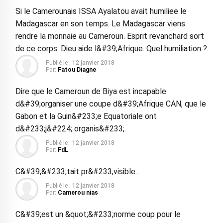
Si le Camerounais ISSA Ayalatou avait humiliee le
Madagascar en son temps. Le Madagascar viens
rendre la monnaie au Cameroun. Esprit revanchard sort
de ce corps. Dieu aide l&#39;Afrique. Quel humiliation ?
Publié le :
12 janvier 2018
Par:
Fatou Diagne
Dire que le Cameroun de Biya est incapable
d&#39;organiser une coupe d&#39;Afrique CAN, que le
Gabon et la Guin&#233;e Equatoriale ont
d&#233;j&#224; organis&#233;.
Publié le :
12 janvier 2018
Par:
FdL
C&#39;&#233;tait pr&#233;visible...
Publié le :
12 janvier 2018
Par:
Camerou nias
C&#39;est un &quot;&#233;norme coup pour le