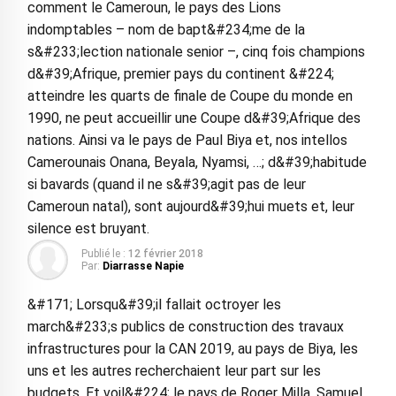
comment le Cameroun, le pays des Lions
indomptables – nom de bapt&#234;me de la
s&#233;lection nationale senior –, cinq fois champions
d&#39;Afrique, premier pays du continent &#224;
atteindre les quarts de finale de Coupe du monde en
1990, ne peut accueillir une Coupe d&#39;Afrique des
nations. Ainsi va le pays de Paul Biya et, nos intellos
Camerounais Onana, Beyala, Nyamsi, …; d&#39;habitude
si bavards (quand il ne s&#39;agit pas de leur
Cameroun natal), sont aujourd&#39;hui muets et, leur
silence est bruyant.
Publié le :
12 février 2018
Par:
Diarrasse Napie
&#171; Lorsqu&#39;il fallait octroyer les
march&#233;s publics de construction des travaux
infrastructures pour la CAN 2019, au pays de Biya, les
uns et les autres recherchaient leur part sur les
budgets. Et voil&#224; le pays de Roger Milla, Samuel