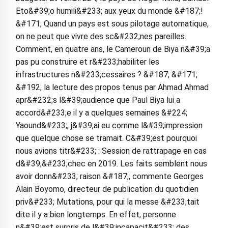
Eto&#39;o humili&#233; aux yeux du monde &#187;!
&#171; Quand un pays est sous pilotage automatique,
on ne peut que vivre des sc&#232;nes pareilles.
Comment, en quatre ans, le Cameroun de Biya n&#39;a
pas pu construire et r&#233;habiliter les
infrastructures n&#233;cessaires ? &#187; &#171;
&#192; la lecture des propos tenus par Ahmad Ahmad
apr&#232;s l&#39;audience que Paul Biya lui a
accord&#233;e il y a quelques semaines &#224;
Yaound&#233;, j&#39;ai eu comme l&#39;impression
que quelque chose se tramait. C&#39;est pourquoi
nous avions titr&#233; : Session de rattrapage en cas
d&#39;&#233;chec en 2019. Les faits semblent nous
avoir donn&#233; raison &#187;, commente Georges
Alain Boyomo, directeur de publication du quotidien
priv&#233; Mutations, pour qui la messe &#233;tait
dite il y a bien longtemps. En effet, personne
n&#39;est surpris de l&#39;incapacit&#233; des