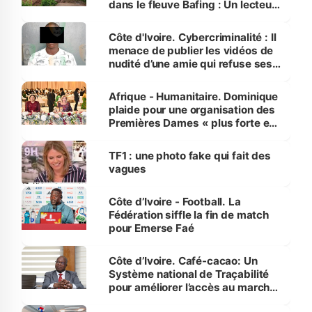
dans le fleuve Bafing : Un lecteur
dénonce la légèreté du ministère
des Transports
Côte d'Ivoire. Cybercriminalité : Il
menace de publier les vidéos de
nudité d’une amie qui refuse ses
avances
Afrique - Humanitaire. Dominique
plaide pour une organisation des
Premières Dames « plus forte et
influente, dont l'impact s'affirme
sur la scène internationale »
TF1 : une photo fake qui fait des
vagues
Côte d’Ivoire - Football. La
Fédération siffle la fin de match
pour Emerse Faé
Côte d’Ivoire. Café-cacao: Un
Système national de Traçabilité
pour améliorer l’accès au marché
international