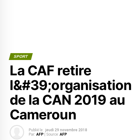
SPORT
La CAF retire
l&#39;organisation
de la CAN 2019 au
Cameroun
Publié le :
jeudi 29 novembre 2018
Par:
AFP
| Source:
AFP