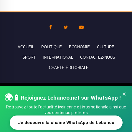
ACCUEIL
POLITIQUE
ECONOMIE
CULTURE
SPORT
INTERNATIONAL
CONTACTEZ-NOUS
CHARTE ÉDITORIALE
Copyright © 2010-2026 lebanco.net - Tous droits de reproduction
×
🌍📱
réservés - All rights reserved.
Rejoignez Lebanco.net sur WhatsApp !
Retrouvez toute l'actualité ivoirienne et internationale ainsi que
vos contenus préférés
Je découvre la chaîne WhatsApp de Lebanco
SHARE
TWEET