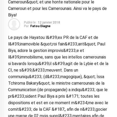
Cameroun&quot; et une honte nationale pour le
Cameroun et pour les Camerounais. Ainsi va le pays de
Biya!
Publié le :
12 janvier 2018
Par:
Fatou Diagne
Le pays de Hayatou l&#39;ex PR de la CAF et de
l&#39;inamovible &quot;roi fain&#233;ant&quot; Paul
Biya, adore la gestion improvis&#233;e et
l&#39;immobilisme, sans que les intellos camerounais
si bavards lorsqu&#39;il s&#39;agit de la Lybie et de la
CI, ne s&#39;&#233;meuvent. Dans un
communiqu&#233; (d&#233;magogique), &quot; Issa
Tchiroma Bakary&quot; le ministre camerounais de la
Communication (de propagande) a indiqu&#233; que le
pr&#233;sident Paul Biya a pris &#171; toutes les
dispositions et est en ce moment m&#234;me avec le
comit&#233; de la CAF &#187;, afin de n&#233;gocier
une marge de 02 mois suppl&#233;mentaires afin de