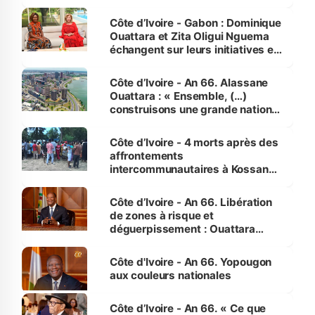
Côte d’Ivoire - Gabon : Dominique
Ouattara et Zita Oligui Nguema
échangent sur leurs initiatives en
faveur des femmes et des
enfants
Côte d’Ivoire - An 66. Alassane
Ouattara : « Ensemble, (…)
construisons une grande nation
pour nous-mêmes et pour les
générations futures »
Côte d’Ivoire - 4 morts après des
affrontements
intercommunautaires à Kossandji
(Alepé) - Notre correspondant au
milieu des sinistrés
Côte d’Ivoire - An 66. Libération
de zones à risque et
déguerpissement : Ouattara
assure du « strict respect de
l'Etat de droit pour préserver les
Côte d'Ivoire - An 66. Yopougon
vies humaines »
aux couleurs nationales
Côte d’Ivoire - An 66. « Ce que