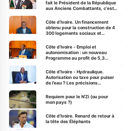
fait le Président de la République
aux Anciens Combattants, c'est
inédit » (Cne Yassoungo Koné ®)
Côte d’Ivoire. Un financement
obtenu pour la construction de 4
300 logements sociaux et
économiques à Abidjan, Bouaké
et Yamoussoukro
Côte d’Ivoire - Emploi et
autonomisation : un nouveau
Programme au profit de 5,3
millions de jeunes
Côte d’Ivoire - Hydraulique.
Autorisation ou taxe pour puiser
de l’eau ? Les précisions
d’Assahoré
Requiem pour le N’Zi (ou pour
mon pays ?)
Côte d’Ivoire. Renard de retour à
la tête des Éléphants