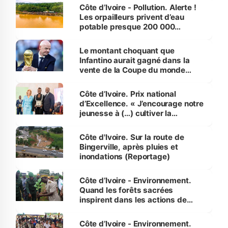
Côte d’Ivoire - Pollution. Alerte !
Les orpailleurs privent d’eau
potable presque 200 000
habitants autour d’Agboville
Le montant choquant que
Infantino aurait gagné dans la
vente de la Coupe du monde
révélé
Côte d’Ivoire. Prix national
d’Excellence. « J’encourage notre
jeunesse à (…) cultiver la
compétence et l’intégrité »
(Alassane Ouattara
Côte d'Ivoire. Sur la route de
Bingerville, après pluies et
inondations (Reportage)
Côte d’Ivoire - Environnement.
Quand les forêts sacrées
inspirent dans les actions de
reboisement
Côte d’Ivoire - Environnement.