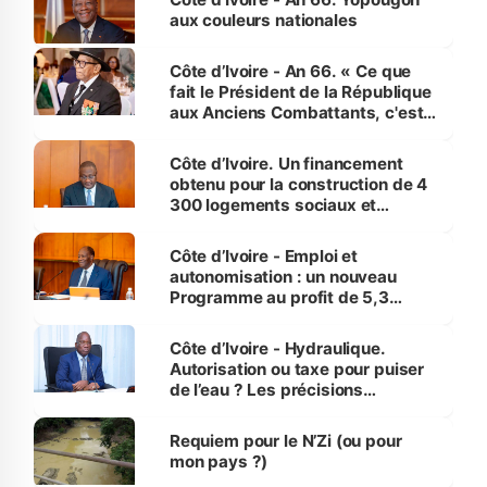
vies humaines »
aux couleurs nationales
Côte d’Ivoire - An 66. « Ce que
fait le Président de la République
aux Anciens Combattants, c'est
inédit » (Cne Yassoungo Koné ®)
Côte d’Ivoire. Un financement
obtenu pour la construction de 4
300 logements sociaux et
économiques à Abidjan, Bouaké
et Yamoussoukro
Côte d’Ivoire - Emploi et
autonomisation : un nouveau
Programme au profit de 5,3
millions de jeunes
Côte d’Ivoire - Hydraulique.
Autorisation ou taxe pour puiser
de l’eau ? Les précisions
d’Assahoré
Requiem pour le N’Zi (ou pour
mon pays ?)