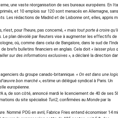
erne, une vaste réorganisation de ses bureaux européens. En Ital
pprimés, et 10 emplois sur 120 sont menacés en Allemagne, sans 
nts. Les rédactions de Madrid et de Lisbonne ont, elles, appris m
s, n’est, pour l’heure, pas concerné,
« mais tout porte à croire qu’i
s. Le plan dévoilé par Reuters vise à augmenter les effectifs de
ologne, où, comme dans celui de Bangalore, dans le sud de l’Inde
de brefs bulletins financiers en anglais. Cela doit
« laisser plus 
iller sur des informations exclusives »
, a déclaré la direction da
s agenciers du groupe canado-britannique.
« On est dans une logi
n-d’œuvre bon marché »
, estime un délégué syndical à Paris. Un
elle européenne.
A a, de son côté, annoncé mardi le licenciement de 40 de ses 5
rmations du site spécialisé
Turi2,
confirmées au
Monde
par la
oilure. Nommé PDG en avril, Fabrice Fries entend économiser 14 mi