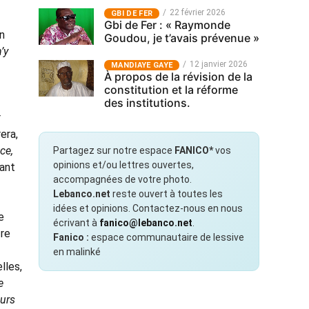
22 février 2026
GBI DE FER
Gbi de Fer : « Raymonde
on
Goudou, je t’avais prévenue »
’y
12 janvier 2026
MANDIAYE GAYE
À propos de la révision de la
constitution et la réforme
des institutions.
r
era,
ce,
Partagez sur notre espace
FANICO*
vos
opinions et/ou lettres ouvertes,
tant
accompagnées de votre photo.
Lebanco.net
reste ouvert à toutes les
idées et opinions. Contactez-nous en nous
e
écrivant à
fanico@lebanco.net
.
fre
Fanico :
espace communautaire de lessive
en malinké
lles,
e
eurs