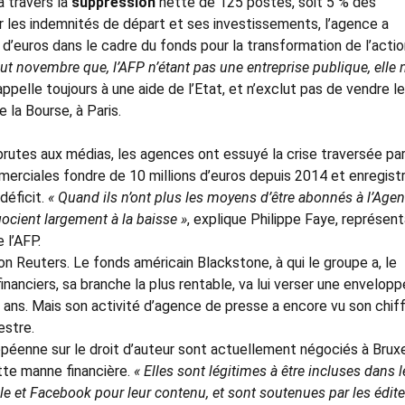
 à travers la
suppression
nette de 125 postes, soit 5 % des
er les indemnités de départ et ses investissements, l’agence a
 d’euros dans le cadre du fonds pour la transformation de l’acti
t novembre que, l’AFP n’étant pas une entreprise publique, elle n
 appelle toujours à une aide de l’Etat, et n’exclut pas de vendre le
 la Bourse, à Paris.
rutes aux médias, les agences ont essuyé la crise traversée pa
merciales fondre de 10 millions d’euros depuis 2014 et enregistr
déficit.
« Quand ils n’ont plus les moyens d’être abonnés à l’Agen
gocient largement à la baisse »
, explique Philippe Faye, représen
 l’AFP.
n Reuters. Le fonds américain Blackstone, à qui le groupe a, le
anciers, sa branche la plus rentable, va lui verser une envelopp
e ans. Mais son activité d’agence de presse a encore vu son chif
estre.
opéenne sur le droit d’auteur sont actuellement négociés à Bruxe
tte manne financière.
« Elles sont légitimes à être incluses dans l
e et Facebook pour leur contenu,
et sont soutenues par les édit