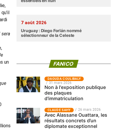
essentiels en Ituri
ie,
qu’il
ardi
7 août 2026
Uruguay : Diego Forlán nommé
l sera
sélectionneur de la Celeste
,
de
ns un
FANICO
‎DAOUDA COULIBALY
que
31 mars 2026
Non à l'exposition publique
des plaques
d'immatriculation
0
26 mars 2026
CLAUDE SAHY
Avec Alassane Ouattara, les
résultats concrets d’un
llions
diplomate exceptionnel