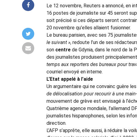
Le 12 novembre, Reuters a annoncé, en int
16 postes de journaliste sur 45 seront su
soit précisé si ces départs seront contrai
20 novembre qu’elles allaient fusionner.
Le bureau parisien, avec ses 75 journaliste
le suivant »
, redoute l’un de ses rédacteur
son
centre
de Gdynia, dans le nord de la P
des journalistes produisent principalement 
temps aux reporters des bureaux pour trava
courriel envoyé en interne.
L’Etat appelé à l’aide
Un argumentaire qui ne convainc guère le
de délocalisation pour recourir à une mai
mouvement de grève est envisagé à l’éch
Quatrième agence mondiale, l’allemand DP
journalistes hispanophones, selon les info
direction.
L’AFP s’apprête, elle aussi, à réduire la v