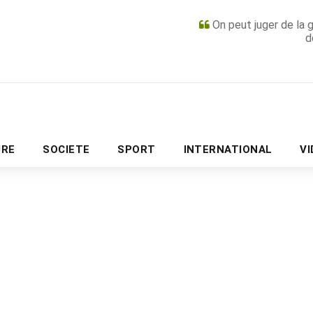
On peut juger de la 
d
PUBLICITÉ
URE
SOCIETE
SPORT
INTERNATIONAL
V