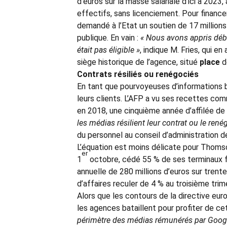
d’euros sur la masse salariale d’ici à 2023,
effectifs, sans licenciement. Pour financ
demandé à l’Etat un soutien de 17 millions
publique. En vain :
« Nous avons appris débu
était pas éligible »
, indique M. Fries, qui en
siège historique de l’agence, situé
place
de
Contrats résiliés ou renégociés
En tant que pourvoyeuses d’informations b
leurs clients. L’AFP a vu ses recettes com
en 2018, une cinquième année d’affilée de 
les médias résilient leur contrat ou le rené
du personnel au conseil d’administration de
L’équation est moins délicate pour Thomso
er
1
octobre, cédé 55 % de ses terminaux fin
annuelle de 280 millions d’euros sur trent
d’affaires reculer de 4 % au troisième trim
Alors que les contours de la directive eur
les agences bataillent pour profiter de ce
périmètre des médias rémunérés par Googl