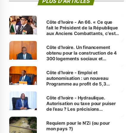
PLUS D'ARTICLES
Côte d’Ivoire - An 66. « Ce que
fait le Président de la République
aux Anciens Combattants, c'est
inédit » (Cne Yassoungo Koné ®)
Côte d’Ivoire. Un financement
obtenu pour la construction de 4
300 logements sociaux et
économiques à Abidjan, Bouaké
et Yamoussoukro
Côte d’Ivoire - Emploi et
autonomisation : un nouveau
Programme au profit de 5,3
millions de jeunes
Côte d’Ivoire - Hydraulique.
Autorisation ou taxe pour puiser
de l’eau ? Les précisions
d’Assahoré
Requiem pour le N’Zi (ou pour
mon pays ?)