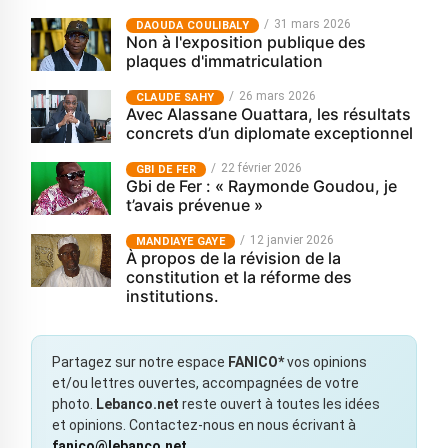
31 mars 2026
‎DAOUDA COULIBALY
Non à l'exposition publique des
plaques d'immatriculation
26 mars 2026
CLAUDE SAHY
Avec Alassane Ouattara, les résultats
concrets d’un diplomate exceptionnel
22 février 2026
GBI DE FER
Gbi de Fer : « Raymonde Goudou, je
t’avais prévenue »
12 janvier 2026
MANDIAYE GAYE
À propos de la révision de la
constitution et la réforme des
institutions.
Partagez sur notre espace
FANICO*
vos opinions
et/ou lettres ouvertes, accompagnées de votre
photo.
Lebanco.net
reste ouvert à toutes les idées
et opinions. Contactez-nous en nous écrivant à
fanico@lebanco.net
.