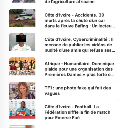
de l’agriculture africaine
Côte d’Ivoire - Accidents. 39
morts après la chute d’un car
dans le fleuve Bafing : Un lecteur
dénonce la légèreté du ministère
des Transports
Côte d'Ivoire. Cybercriminalité : Il
menace de publier les vidéos de
nudité d’une amie qui refuse ses
avances
Afrique - Humanitaire. Dominique
plaide pour une organisation des
Premières Dames « plus forte et
influente, dont l'impact s'affirme
sur la scène internationale »
TF1 : une photo fake qui fait des
vagues
Côte d’Ivoire - Football. La
Fédération siffle la fin de match
pour Emerse Faé