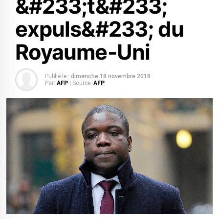
&#233;t&#233;
expuls&#233; du
Royaume-Uni
Publié le :
dimanche 18 novembre 2018
Par:
AFP
| Source:
AFP