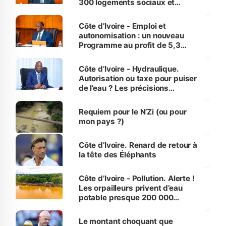
300 logements sociaux et
économiques à Abidjan, Bouaké
et Yamoussoukro
Côte d’Ivoire - Emploi et
autonomisation : un nouveau
Programme au profit de 5,3
millions de jeunes
Côte d’Ivoire - Hydraulique.
Autorisation ou taxe pour puiser
de l’eau ? Les précisions
d’Assahoré
Requiem pour le N’Zi (ou pour
mon pays ?)
Côte d’Ivoire. Renard de retour à
la tête des Éléphants
Côte d’Ivoire - Pollution. Alerte !
Les orpailleurs privent d’eau
potable presque 200 000
habitants autour d’Agboville
Le montant choquant que