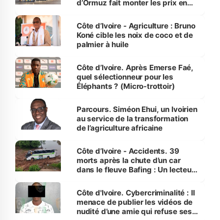
d’Ormuz fait monter les prix en
Côte d’Ivoire
Côte d’Ivoire - Agriculture : Bruno
Koné cible les noix de coco et de
palmier à huile
Côte d’Ivoire. Après Emerse Faé,
quel sélectionneur pour les
Éléphants ? (Micro-trottoir)
Parcours. Siméon Ehui, un Ivoirien
au service de la transformation
de l’agriculture africaine
Côte d’Ivoire - Accidents. 39
morts après la chute d’un car
dans le fleuve Bafing : Un lecteur
dénonce la légèreté du ministère
des Transports
Côte d'Ivoire. Cybercriminalité : Il
menace de publier les vidéos de
nudité d’une amie qui refuse ses