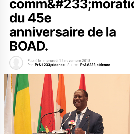
comm&#233;morati
du 45e
anniversaire de la
BOAD.
Publié le :
mercredi 14 novembre 2018
Par:
Pr&#233;sidence
| Source:
Pr&#233;sidence