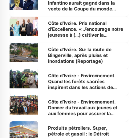
Infantino aurait gagné dans la
vente de la Coupe du monde
révélé
Côte d’Ivoire. Prix national
d’Excellence. « J’encourage notre
jeunesse à (…) cultiver la
compétence et l’intégrité »
(Alassane Ouattara
Côte d'Ivoire. Sur la route de
Bingerville, après pluies et
inondations (Reportage)
Côte d’Ivoire - Environnement.
Quand les forêts sacrées
inspirent dans les actions de
reboisement
Côte d’Ivoire - Environnement.
Donner du travail aux jeunes et
aux femmes pour assurer la
protection des espèces
menacées
Produits pétroliers. Super,
pétrole et gasoil : le Détroit