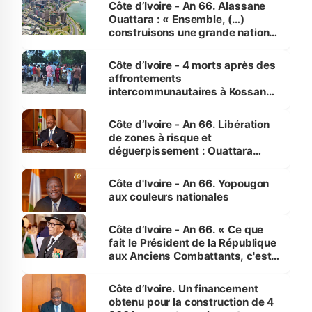
Côte d’Ivoire - An 66. Alassane
Ouattara : « Ensemble, (…)
construisons une grande nation
pour nous-mêmes et pour les
générations futures »
Côte d’Ivoire - 4 morts après des
affrontements
intercommunautaires à Kossandji
(Alepé) - Notre correspondant au
milieu des sinistrés
Côte d’Ivoire - An 66. Libération
de zones à risque et
déguerpissement : Ouattara
assure du « strict respect de
l'Etat de droit pour préserver les
Côte d'Ivoire - An 66. Yopougon
vies humaines »
aux couleurs nationales
Côte d’Ivoire - An 66. « Ce que
fait le Président de la République
aux Anciens Combattants, c'est
inédit » (Cne Yassoungo Koné ®)
Côte d’Ivoire. Un financement
obtenu pour la construction de 4