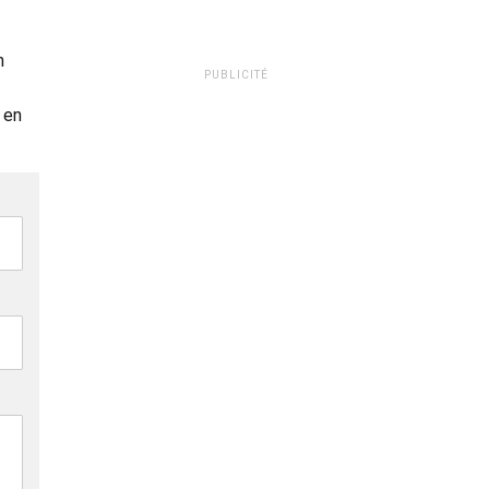
n
PUBLICITÉ
 en