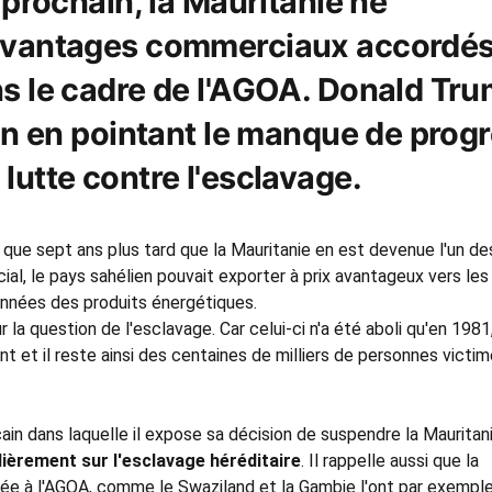
r prochain, la Mauritanie ne
 avantages commerciaux accordé
ns le cadre de l'AGOA. Donald Tr
ion en pointant le manque de prog
lutte contre l'esclavage.
 que sept ans plus tard que la Mauritanie en est devenue l'un de
al, le pays sahélien pouvait exporter à prix avantageux vers les
années des produits énergétiques.
 la question de l'esclavage. Car celui-ci n'a été aboli qu'en 1981
t et il reste ainsi des centaines de milliers de personnes victi
in dans laquelle il expose sa décision de suspendre la Mauritan
lièrement sur l'esclavage héréditaire
. Il rappelle aussi que la
égrée à l'AGOA, comme le Swaziland et la Gambie l'ont par exempl