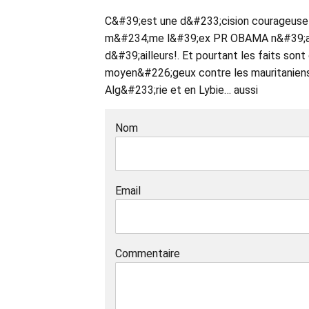
C&#39;est une d&#233;cision courageuse d
m&#234;me l&#39;ex PR OBAMA n&#39;aurait
d&#39;ailleurs!. Et pourtant les faits son
moyen&#226;geux contre les mauritaniens n
Alg&#233;rie et en Lybie… aussi
Nom
Email
Commentaire