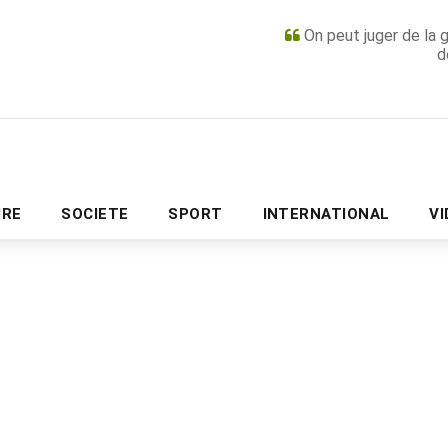
On peut juger de la 
d
PUBLICITÉ
URE
SOCIETE
SPORT
INTERNATIONAL
V