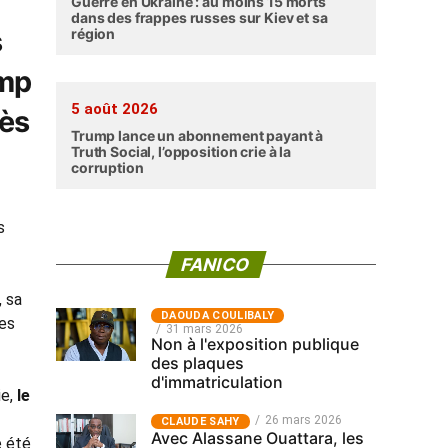
Guerre en Ukraine : au moins 15 morts
dans des frappes russes sur Kiev et sa
s
région
ump
5 août 2026
rès
Trump lance un abonnement payant à
Truth Social, l’opposition crie à la
corruption
s
FANICO
, sa
‎DAOUDA COULIBALY
mes
31 mars 2026
Non à l'exposition publique
des plaques
d'immatriculation
ie,
le
26 mars 2026
CLAUDE SAHY
Avec Alassane Ouattara, les
e été