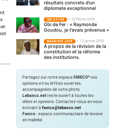
résultats concrets d’un
diplomate exceptionnel
ent
ts
22 février 2026
GBI DE FER
Gbi de Fer : « Raymonde
 un
Goudou, je t’avais prévenue »
 son
12 janvier 2026
MANDIAYE GAYE
À propos de la révision de la
constitution et la réforme
des institutions.
Partagez sur notre espace
FANICO*
vos
opinions et/ou lettres ouvertes,
accompagnées de votre photo.
Lebanco.net
reste ouvert à toutes les
idées et opinions. Contactez-nous en nous
écrivant à
fanico@lebanco.net
.
Fanico :
espace communautaire de lessive
en malinké