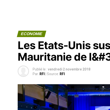
ECONOMIE
Les Etats-Unis su
Mauritanie de l&
Publié le :
vendredi 2 novembre 2018
Par:
RFI
| Source:
RFI