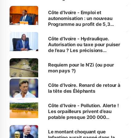
économiques à Abidjan, Bouaké
et Yamoussoukro
Côte d’Ivoire - Emploi et
autonomisation : un nouveau
Programme au profit de 5,3
millions de jeunes
Côte d’Ivoire - Hydraulique.
Autorisation ou taxe pour puiser
de l’eau ? Les précisions
d’Assahoré
Requiem pour le N’Zi (ou pour
mon pays ?)
Côte d’Ivoire. Renard de retour à
la tête des Éléphants
Côte d’Ivoire - Pollution. Alerte !
Les orpailleurs privent d’eau
potable presque 200 000
habitants autour d’Agboville
Le montant choquant que
Infantino aurait gagné dans la