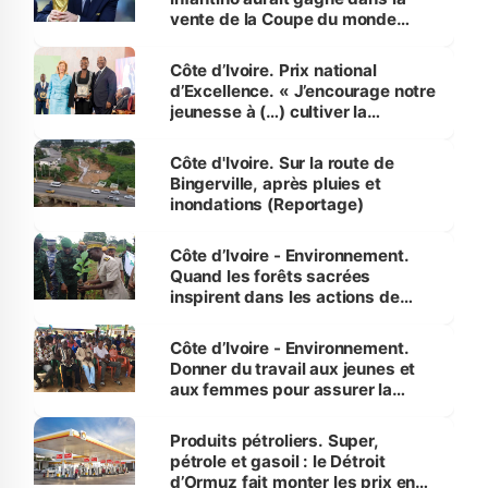
vente de la Coupe du monde
révélé
Côte d’Ivoire. Prix national
d’Excellence. « J’encourage notre
jeunesse à (…) cultiver la
compétence et l’intégrité »
(Alassane Ouattara
Côte d'Ivoire. Sur la route de
Bingerville, après pluies et
inondations (Reportage)
Côte d’Ivoire - Environnement.
Quand les forêts sacrées
inspirent dans les actions de
reboisement
Côte d’Ivoire - Environnement.
Donner du travail aux jeunes et
aux femmes pour assurer la
protection des espèces
menacées
Produits pétroliers. Super,
pétrole et gasoil : le Détroit
d’Ormuz fait monter les prix en