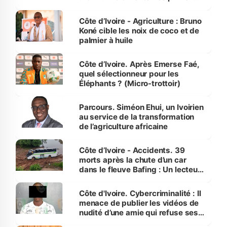
Côte d’Ivoire
Côte d’Ivoire - Agriculture : Bruno
Koné cible les noix de coco et de
palmier à huile
Côte d’Ivoire. Après Emerse Faé,
quel sélectionneur pour les
Éléphants ? (Micro-trottoir)
Parcours. Siméon Ehui, un Ivoirien
au service de la transformation
de l’agriculture africaine
Côte d’Ivoire - Accidents. 39
morts après la chute d’un car
dans le fleuve Bafing : Un lecteur
dénonce la légèreté du ministère
des Transports
Côte d'Ivoire. Cybercriminalité : Il
menace de publier les vidéos de
nudité d’une amie qui refuse ses
avances