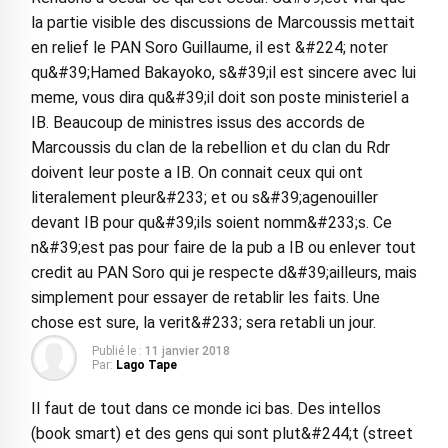
la partie visible des discussions de Marcoussis mettait
en relief le PAN Soro Guillaume, il est &#224; noter
qu&#39;Hamed Bakayoko, s&#39;il est sincere avec lui
meme, vous dira qu&#39;il doit son poste ministeriel a
IB. Beaucoup de ministres issus des accords de
Marcoussis du clan de la rebellion et du clan du Rdr
doivent leur poste a IB. On connait ceux qui ont
literalement pleur&#233; et ou s&#39;agenouiller
devant IB pour qu&#39;ils soient nomm&#233;s. Ce
n&#39;est pas pour faire de la pub a IB ou enlever tout
credit au PAN Soro qui je respecte d&#39;ailleurs, mais
simplement pour essayer de retablir les faits. Une
chose est sure, la verit&#233; sera retabli un jour.
Publié le :
11 janvier 2018
Par:
Lago Tape
Il faut de tout dans ce monde ici bas. Des intellos
(book smart) et des gens qui sont plut&#244;t (street