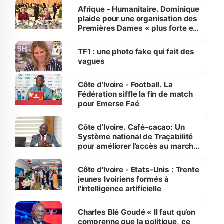
Afrique - Humanitaire. Dominique
plaide pour une organisation des
Premières Dames « plus forte et
influente, dont l'impact s'affirme
sur la scène internationale »
TF1 : une photo fake qui fait des
vagues
Côte d’Ivoire - Football. La
Fédération siffle la fin de match
pour Emerse Faé
Côte d’Ivoire. Café-cacao: Un
Système national de Traçabilité
pour améliorer l’accès au marché
international
Côte d'Ivoire - Etats-Unis : Trente
jeunes Ivoiriens formés à
l'intelligence artificielle
Charles Blé Goudé « Il faut qu’on
comprenne que la politique, ce