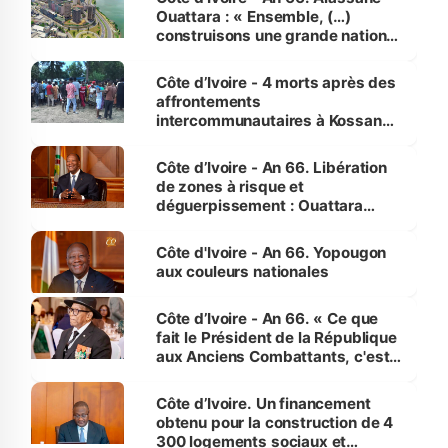
Ouattara : « Ensemble, (…)
construisons une grande nation
pour nous-mêmes et pour les
générations futures »
Côte d’Ivoire - 4 morts après des
affrontements
intercommunautaires à Kossandji
(Alepé) - Notre correspondant au
milieu des sinistrés
Côte d’Ivoire - An 66. Libération
de zones à risque et
déguerpissement : Ouattara
assure du « strict respect de
l'Etat de droit pour préserver les
Côte d'Ivoire - An 66. Yopougon
vies humaines »
aux couleurs nationales
Côte d’Ivoire - An 66. « Ce que
fait le Président de la République
aux Anciens Combattants, c'est
inédit » (Cne Yassoungo Koné ®)
Côte d’Ivoire. Un financement
obtenu pour la construction de 4
300 logements sociaux et