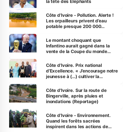
la tête des Éléphants
Côte d’Ivoire - Pollution. Alerte !
Les orpailleurs privent d’eau
potable presque 200 000
habitants autour d’Agboville
Le montant choquant que
Infantino aurait gagné dans la
vente de la Coupe du monde
révélé
Côte d’Ivoire. Prix national
d’Excellence. « J’encourage notre
jeunesse à (…) cultiver la
compétence et l’intégrité »
(Alassane Ouattara
Côte d'Ivoire. Sur la route de
Bingerville, après pluies et
inondations (Reportage)
Côte d’Ivoire - Environnement.
Quand les forêts sacrées
inspirent dans les actions de