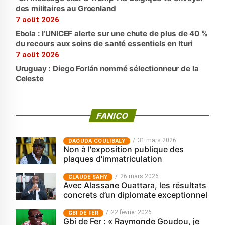
des militaires au Groenland
7 août 2026
Ebola : l’UNICEF alerte sur une chute de plus de 40 %
du recours aux soins de santé essentiels en Ituri
7 août 2026
Uruguay : Diego Forlán nommé sélectionneur de la
Celeste
FANICO
31 mars 2026
‎DAOUDA COULIBALY
Non à l'exposition publique des
plaques d'immatriculation
26 mars 2026
CLAUDE SAHY
Avec Alassane Ouattara, les résultats
concrets d’un diplomate exceptionnel
22 février 2026
GBI DE FER
Gbi de Fer : « Raymonde Goudou, je