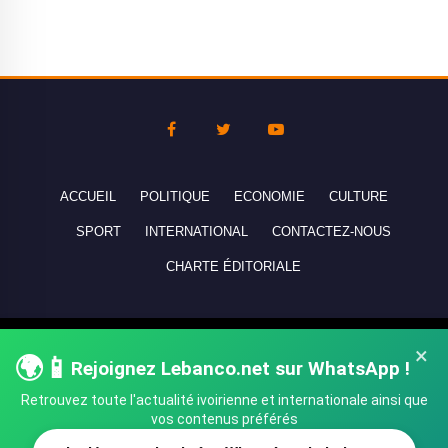
ACCUEIL
POLITIQUE
ECONOMIE
CULTURE
SPORT
INTERNATIONAL
CONTACTEZ-NOUS
CHARTE ÉDITORIALE
Copyright © 2010-2026 lebanco.net - Tous droits de reproduction
×
🌍📱
Rejoignez Lebanco.net sur WhatsApp !
réservés - All rights reserved.
Retrouvez toute l'actualité ivoirienne et internationale ainsi que
vos contenus préférés