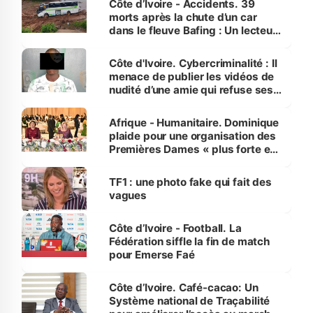
Côte d’Ivoire - Accidents. 39
morts après la chute d’un car
dans le fleuve Bafing : Un lecteur
dénonce la légèreté du ministère
des Transports
Côte d'Ivoire. Cybercriminalité : Il
menace de publier les vidéos de
nudité d’une amie qui refuse ses
avances
Afrique - Humanitaire. Dominique
plaide pour une organisation des
Premières Dames « plus forte et
influente, dont l'impact s'affirme
sur la scène internationale »
TF1 : une photo fake qui fait des
vagues
Côte d’Ivoire - Football. La
Fédération siffle la fin de match
pour Emerse Faé
Côte d’Ivoire. Café-cacao: Un
Système national de Traçabilité