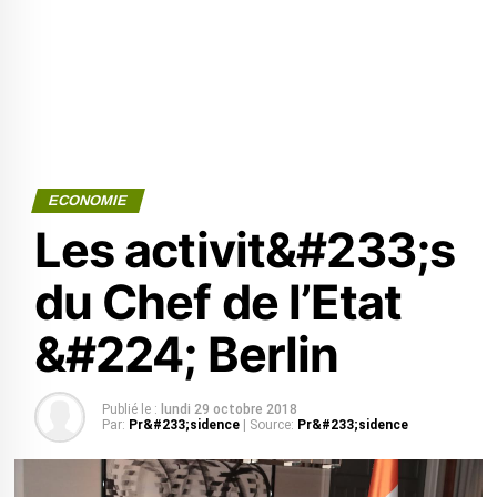
ECONOMIE
Les activit&#233;s
du Chef de l’Etat
&#224; Berlin
Publié le :
lundi 29 octobre 2018
Par:
Pr&#233;sidence
| Source:
Pr&#233;sidence