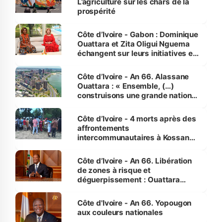
L’agriculture sur les chars de la
prospérité
Côte d’Ivoire - Gabon : Dominique
Ouattara et Zita Oligui Nguema
échangent sur leurs initiatives en
faveur des femmes et des
enfants
Côte d’Ivoire - An 66. Alassane
Ouattara : « Ensemble, (…)
construisons une grande nation
pour nous-mêmes et pour les
générations futures »
Côte d’Ivoire - 4 morts après des
affrontements
intercommunautaires à Kossandji
(Alepé) - Notre correspondant au
milieu des sinistrés
Côte d’Ivoire - An 66. Libération
de zones à risque et
déguerpissement : Ouattara
assure du « strict respect de
l'Etat de droit pour préserver les
Côte d'Ivoire - An 66. Yopougon
vies humaines »
aux couleurs nationales