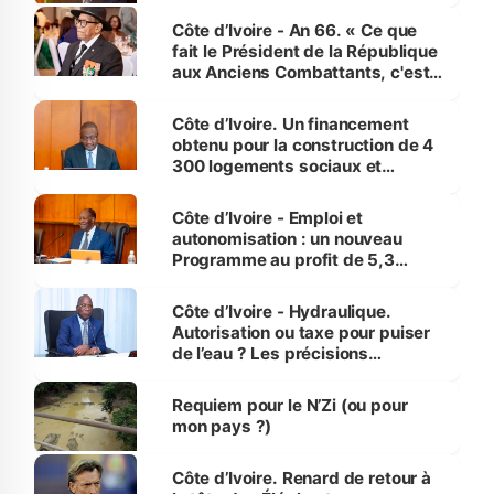
Côte d’Ivoire - An 66. « Ce que
fait le Président de la République
aux Anciens Combattants, c'est
inédit » (Cne Yassoungo Koné ®)
Côte d’Ivoire. Un financement
obtenu pour la construction de 4
300 logements sociaux et
économiques à Abidjan, Bouaké
et Yamoussoukro
Côte d’Ivoire - Emploi et
autonomisation : un nouveau
Programme au profit de 5,3
millions de jeunes
Côte d’Ivoire - Hydraulique.
Autorisation ou taxe pour puiser
de l’eau ? Les précisions
d’Assahoré
Requiem pour le N’Zi (ou pour
mon pays ?)
Côte d’Ivoire. Renard de retour à