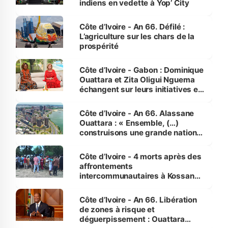
indiens en vedette à Yop’ City
Côte d’Ivoire - An 66. Défilé :
L’agriculture sur les chars de la
prospérité
Côte d’Ivoire - Gabon : Dominique
Ouattara et Zita Oligui Nguema
échangent sur leurs initiatives en
faveur des femmes et des
enfants
Côte d’Ivoire - An 66. Alassane
Ouattara : « Ensemble, (…)
construisons une grande nation
pour nous-mêmes et pour les
générations futures »
Côte d’Ivoire - 4 morts après des
affrontements
intercommunautaires à Kossandji
(Alepé) - Notre correspondant au
milieu des sinistrés
Côte d’Ivoire - An 66. Libération
de zones à risque et
déguerpissement : Ouattara