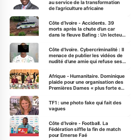
au service de la transformation
de l’agriculture africaine
Côte d’Ivoire - Accidents. 39
morts après la chute d’un car
dans le fleuve Bafing : Un lecteur
dénonce la légèreté du ministère
des Transports
Côte d'Ivoire. Cybercriminalité : Il
menace de publier les vidéos de
nudité d’une amie qui refuse ses
avances
Afrique - Humanitaire. Dominique
plaide pour une organisation des
Premières Dames « plus forte et
influente, dont l'impact s'affirme
sur la scène internationale »
TF1 : une photo fake qui fait des
vagues
Côte d’Ivoire - Football. La
Fédération siffle la fin de match
pour Emerse Faé