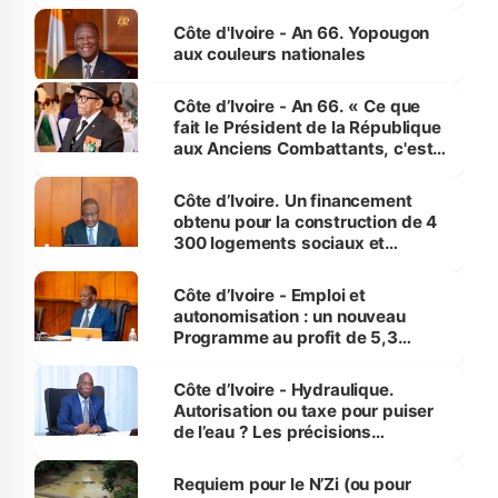
assure du « strict respect de
l'Etat de droit pour préserver les
Côte d'Ivoire - An 66. Yopougon
vies humaines »
aux couleurs nationales
Côte d’Ivoire - An 66. « Ce que
fait le Président de la République
aux Anciens Combattants, c'est
inédit » (Cne Yassoungo Koné ®)
Côte d’Ivoire. Un financement
obtenu pour la construction de 4
300 logements sociaux et
économiques à Abidjan, Bouaké
et Yamoussoukro
Côte d’Ivoire - Emploi et
autonomisation : un nouveau
Programme au profit de 5,3
millions de jeunes
Côte d’Ivoire - Hydraulique.
Autorisation ou taxe pour puiser
de l’eau ? Les précisions
d’Assahoré
Requiem pour le N’Zi (ou pour