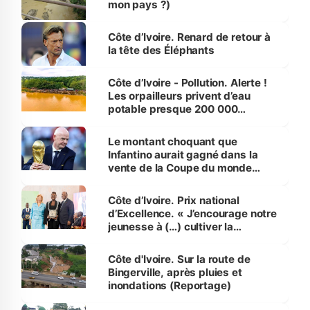
mon pays ?)
Côte d’Ivoire. Renard de retour à
la tête des Éléphants
Côte d’Ivoire - Pollution. Alerte !
Les orpailleurs privent d’eau
potable presque 200 000
habitants autour d’Agboville
Le montant choquant que
Infantino aurait gagné dans la
vente de la Coupe du monde
révélé
Côte d’Ivoire. Prix national
d’Excellence. « J’encourage notre
jeunesse à (…) cultiver la
compétence et l’intégrité »
(Alassane Ouattara
Côte d'Ivoire. Sur la route de
Bingerville, après pluies et
inondations (Reportage)