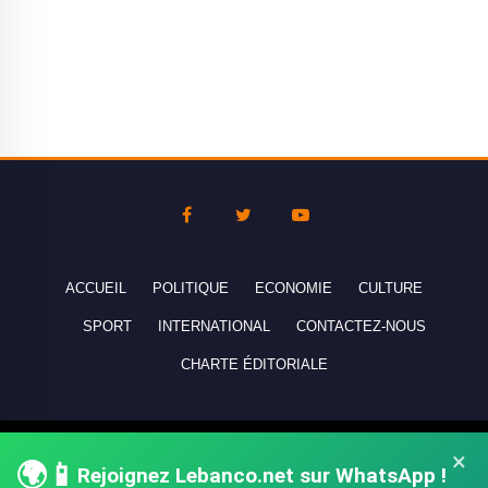
ACCUEIL
POLITIQUE
ECONOMIE
CULTURE
SPORT
INTERNATIONAL
CONTACTEZ-NOUS
CHARTE ÉDITORIALE
Copyright © 2010-2026 lebanco.net - Tous droits de reproduction
×
🌍📱
Rejoignez Lebanco.net sur WhatsApp !
réservés - All rights reserved.