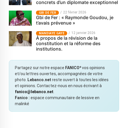
concrets d’un diplomate exceptionnel
22 février 2026
GBI DE FER
Gbi de Fer : « Raymonde Goudou, je
t’avais prévenue »
12 janvier 2026
MANDIAYE GAYE
À propos de la révision de la
constitution et la réforme des
institutions.
Partagez sur notre espace
FANICO*
vos opinions
et/ou lettres ouvertes, accompagnées de votre
photo.
Lebanco.net
reste ouvert à toutes les idées
et opinions. Contactez-nous en nous écrivant à
fanico@lebanco.net
.
Fanico :
espace communautaire de lessive en
malinké