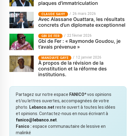
plaques d'immatriculation
26 mars 2026
CLAUDE SAHY
Avec Alassane Ouattara, les résultats
concrets d’un diplomate exceptionnel
22 février 2026
GBI DE FER
Gbi de Fer : « Raymonde Goudou, je
t’avais prévenue »
12 janvier 2026
MANDIAYE GAYE
À propos de la révision de la
constitution et la réforme des
institutions.
Partagez sur notre espace
FANICO*
vos opinions
et/ou lettres ouvertes, accompagnées de votre
photo.
Lebanco.net
reste ouvert à toutes les idées
et opinions. Contactez-nous en nous écrivant à
fanico@lebanco.net
.
Fanico :
espace communautaire de lessive en
malinké