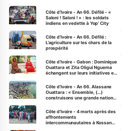
Côte d’Ivoire - An 66. Défilé - «
Saloni ! Saloni ! » : les soldats
indiens en vedette à Yop’ City
Côte d’Ivoire - An 66. Défilé :
L’agriculture sur les chars de la
prospérité
Côte d’Ivoire - Gabon : Dominique
Ouattara et Zita Oligui Nguema
échangent sur leurs initiatives en
faveur des femmes et des
enfants
Côte d’Ivoire - An 66. Alassane
Ouattara : « Ensemble, (…)
construisons une grande nation
pour nous-mêmes et pour les
générations futures »
Côte d’Ivoire - 4 morts après des
affrontements
intercommunautaires à Kossandji
(Alepé) - Notre correspondant au