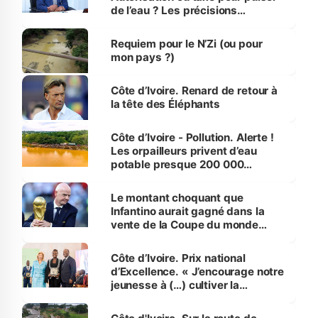
de l’eau ? Les précisions
d’Assahoré
Requiem pour le N’Zi (ou pour
mon pays ?)
Côte d’Ivoire. Renard de retour à
la tête des Éléphants
Côte d’Ivoire - Pollution. Alerte !
Les orpailleurs privent d’eau
potable presque 200 000
habitants autour d’Agboville
Le montant choquant que
Infantino aurait gagné dans la
vente de la Coupe du monde
révélé
Côte d’Ivoire. Prix national
d’Excellence. « J’encourage notre
jeunesse à (…) cultiver la
compétence et l’intégrité »
(Alassane Ouattara