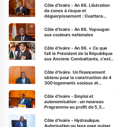
milieu des sinistrés
Côte d’Ivoire - An 66. Libération
de zones à risque et
déguerpissement : Ouattara
assure du « strict respect de
l'Etat de droit pour préserver les
Côte d'Ivoire - An 66. Yopougon
vies humaines »
aux couleurs nationales
Côte d’Ivoire - An 66. « Ce que
fait le Président de la République
aux Anciens Combattants, c'est
inédit » (Cne Yassoungo Koné ®)
Côte d’Ivoire. Un financement
obtenu pour la construction de 4
300 logements sociaux et
économiques à Abidjan, Bouaké
et Yamoussoukro
Côte d’Ivoire - Emploi et
autonomisation : un nouveau
Programme au profit de 5,3
millions de jeunes
Côte d’Ivoire - Hydraulique.
Autorisation ou taxe pour puiser