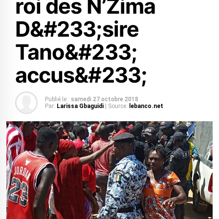
roi des N’Zima
D&#233;sire
Tano&#233;
accus&#233;
Publié le :
samedi 27 octobre 2018
Par:
Larissa Gbaguidi
| Source:
lebanco.net