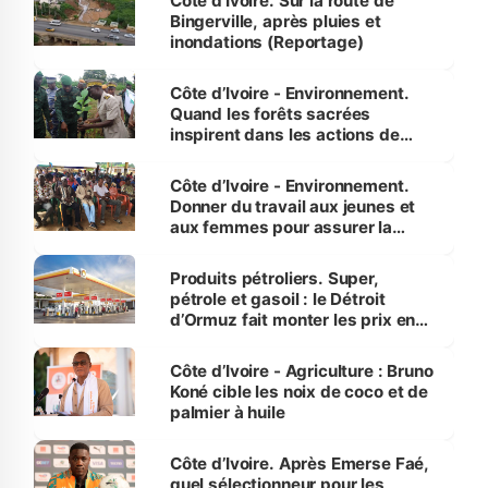
Côte d'Ivoire. Sur la route de
Bingerville, après pluies et
inondations (Reportage)
Côte d’Ivoire - Environnement.
Quand les forêts sacrées
inspirent dans les actions de
reboisement
Côte d’Ivoire - Environnement.
Donner du travail aux jeunes et
aux femmes pour assurer la
protection des espèces
menacées
Produits pétroliers. Super,
pétrole et gasoil : le Détroit
d’Ormuz fait monter les prix en
Côte d’Ivoire
Côte d’Ivoire - Agriculture : Bruno
Koné cible les noix de coco et de
palmier à huile
Côte d’Ivoire. Après Emerse Faé,
quel sélectionneur pour les