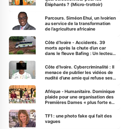
Éléphants ? (Micro-trottoir)
Parcours. Siméon Ehui, un Ivoirien
au service de la transformation
de l’agriculture africaine
Côte d’Ivoire - Accidents. 39
morts après la chute d’un car
dans le fleuve Bafing : Un lecteur
dénonce la légèreté du ministère
des Transports
Côte d'Ivoire. Cybercriminalité : Il
menace de publier les vidéos de
nudité d’une amie qui refuse ses
avances
Afrique - Humanitaire. Dominique
plaide pour une organisation des
Premières Dames « plus forte et
influente, dont l'impact s'affirme
sur la scène internationale »
TF1 : une photo fake qui fait des
vagues