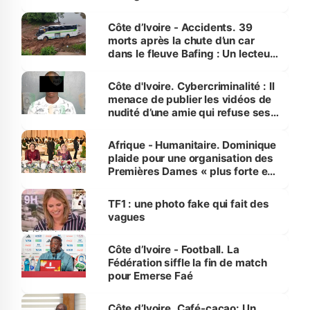
Côte d’Ivoire - Accidents. 39
morts après la chute d’un car
dans le fleuve Bafing : Un lecteur
dénonce la légèreté du ministère
des Transports
Côte d'Ivoire. Cybercriminalité : Il
menace de publier les vidéos de
nudité d’une amie qui refuse ses
avances
Afrique - Humanitaire. Dominique
plaide pour une organisation des
Premières Dames « plus forte et
influente, dont l'impact s'affirme
sur la scène internationale »
TF1 : une photo fake qui fait des
vagues
Côte d’Ivoire - Football. La
Fédération siffle la fin de match
pour Emerse Faé
Côte d’Ivoire. Café-cacao: Un