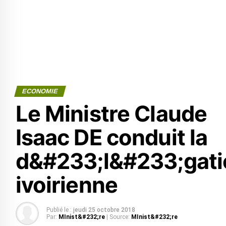
ECONOMIE
Le Ministre Claude
Isaac DE conduit la
d&#233;l&#233;gati
ivoirienne
Publié le :
jeudi 25 octobre 2018
Par:
MInist&#232;re
| Source:
MInist&#232;re