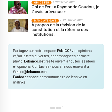
22 février 2026
GBI DE FER
Gbi de Fer : « Raymonde Goudou, je
t’avais prévenue »
12 janvier 2026
MANDIAYE GAYE
À propos de la révision de la
constitution et la réforme des
institutions.
Partagez sur notre espace
FANICO*
vos opinions
et/ou lettres ouvertes, accompagnées de votre
photo.
Lebanco.net
reste ouvert à toutes les idées
et opinions. Contactez-nous en nous écrivant à
fanico@lebanco.net
.
Fanico :
espace communautaire de lessive en
malinké
PUBLICITÉ