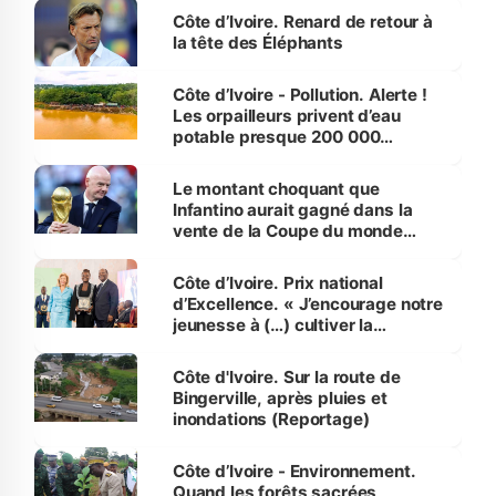
Côte d’Ivoire. Renard de retour à
la tête des Éléphants
Côte d’Ivoire - Pollution. Alerte !
Les orpailleurs privent d’eau
potable presque 200 000
habitants autour d’Agboville
Le montant choquant que
Infantino aurait gagné dans la
vente de la Coupe du monde
révélé
Côte d’Ivoire. Prix national
d’Excellence. « J’encourage notre
jeunesse à (…) cultiver la
compétence et l’intégrité »
(Alassane Ouattara
Côte d'Ivoire. Sur la route de
Bingerville, après pluies et
inondations (Reportage)
Côte d’Ivoire - Environnement.
Quand les forêts sacrées