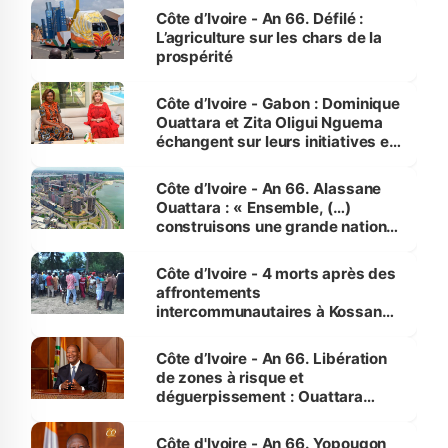
Côte d’Ivoire - An 66. Défilé :
L’agriculture sur les chars de la
prospérité
Côte d’Ivoire - Gabon : Dominique
Ouattara et Zita Oligui Nguema
échangent sur leurs initiatives en
faveur des femmes et des
enfants
Côte d’Ivoire - An 66. Alassane
Ouattara : « Ensemble, (…)
construisons une grande nation
pour nous-mêmes et pour les
générations futures »
Côte d’Ivoire - 4 morts après des
affrontements
intercommunautaires à Kossandji
(Alepé) - Notre correspondant au
milieu des sinistrés
Côte d’Ivoire - An 66. Libération
de zones à risque et
déguerpissement : Ouattara
assure du « strict respect de
l'Etat de droit pour préserver les
Côte d'Ivoire - An 66. Yopougon