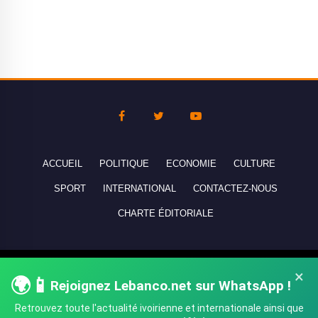
ACCUEIL
POLITIQUE
ECONOMIE
CULTURE
SPORT
INTERNATIONAL
CONTACTEZ-NOUS
CHARTE ÉDITORIALE
Copyright © 2010-2026 lebanco.net - Tous droits de reproduction
×
🌍📱
réservés - All rights reserved.
Rejoignez Lebanco.net sur WhatsApp !
Retrouvez toute l'actualité ivoirienne et internationale ainsi que