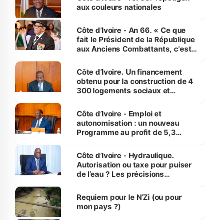
vies humaines »
aux couleurs nationales
Côte d’Ivoire - An 66. « Ce que
fait le Président de la République
aux Anciens Combattants, c'est
inédit » (Cne Yassoungo Koné ®)
Côte d’Ivoire. Un financement
obtenu pour la construction de 4
300 logements sociaux et
économiques à Abidjan, Bouaké
et Yamoussoukro
Côte d’Ivoire - Emploi et
autonomisation : un nouveau
Programme au profit de 5,3
millions de jeunes
Côte d’Ivoire - Hydraulique.
Autorisation ou taxe pour puiser
de l’eau ? Les précisions
d’Assahoré
Requiem pour le N’Zi (ou pour
mon pays ?)