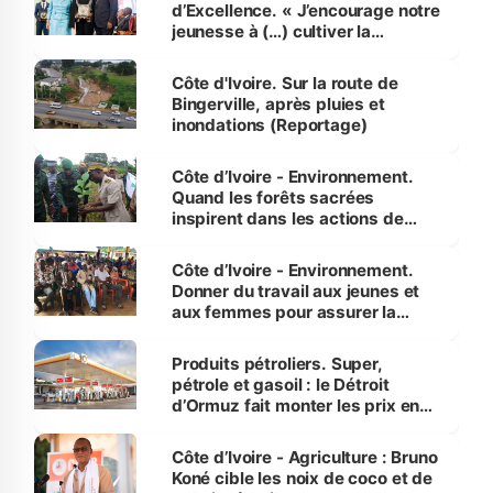
d’Excellence. « J’encourage notre
jeunesse à (…) cultiver la
compétence et l’intégrité »
(Alassane Ouattara
Côte d'Ivoire. Sur la route de
Bingerville, après pluies et
inondations (Reportage)
Côte d’Ivoire - Environnement.
Quand les forêts sacrées
inspirent dans les actions de
reboisement
Côte d’Ivoire - Environnement.
Donner du travail aux jeunes et
aux femmes pour assurer la
protection des espèces
menacées
Produits pétroliers. Super,
pétrole et gasoil : le Détroit
d’Ormuz fait monter les prix en
Côte d’Ivoire
Côte d’Ivoire - Agriculture : Bruno
Koné cible les noix de coco et de