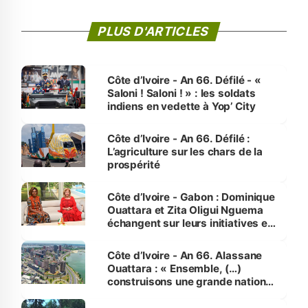
PLUS D'ARTICLES
Côte d’Ivoire - An 66. Défilé - «
Saloni ! Saloni ! » : les soldats
indiens en vedette à Yop’ City
Côte d’Ivoire - An 66. Défilé :
L’agriculture sur les chars de la
prospérité
Côte d’Ivoire - Gabon : Dominique
Ouattara et Zita Oligui Nguema
échangent sur leurs initiatives en
faveur des femmes et des
enfants
Côte d’Ivoire - An 66. Alassane
Ouattara : « Ensemble, (…)
construisons une grande nation
pour nous-mêmes et pour les
générations futures »