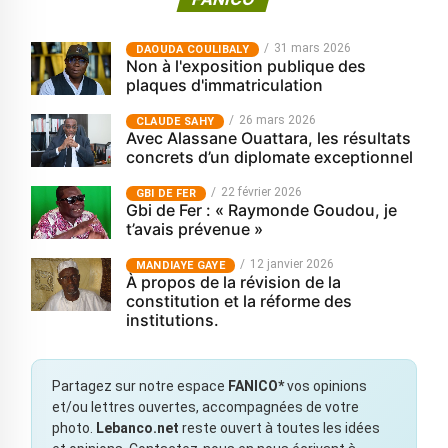
31 mars 2026
‎DAOUDA COULIBALY
Non à l'exposition publique des
plaques d'immatriculation
26 mars 2026
CLAUDE SAHY
Avec Alassane Ouattara, les résultats
concrets d’un diplomate exceptionnel
22 février 2026
GBI DE FER
Gbi de Fer : « Raymonde Goudou, je
t’avais prévenue »
12 janvier 2026
MANDIAYE GAYE
À propos de la révision de la
constitution et la réforme des
institutions.
Partagez sur notre espace
FANICO*
vos opinions
et/ou lettres ouvertes, accompagnées de votre
photo.
Lebanco.net
reste ouvert à toutes les idées