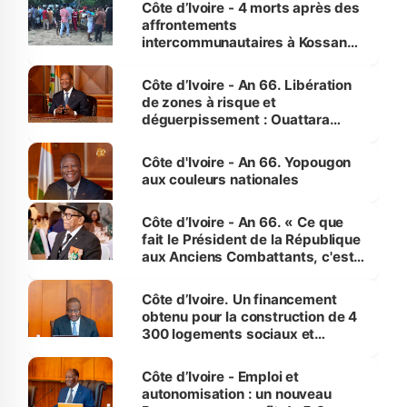
Côte d’Ivoire - 4 morts après des
affrontements
intercommunautaires à Kossandji
(Alepé) - Notre correspondant au
milieu des sinistrés
Côte d’Ivoire - An 66. Libération
de zones à risque et
déguerpissement : Ouattara
assure du « strict respect de
l'Etat de droit pour préserver les
Côte d'Ivoire - An 66. Yopougon
vies humaines »
aux couleurs nationales
Côte d’Ivoire - An 66. « Ce que
fait le Président de la République
aux Anciens Combattants, c'est
inédit » (Cne Yassoungo Koné ®)
Côte d’Ivoire. Un financement
obtenu pour la construction de 4
300 logements sociaux et
économiques à Abidjan, Bouaké
et Yamoussoukro
Côte d’Ivoire - Emploi et
autonomisation : un nouveau