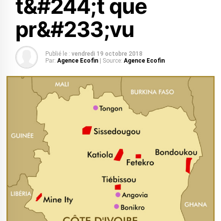
t&#244;t que
pr&#233;vu
Publié le :
vendredi 19 octobre 2018
Par:
Agence Ecofin
| Source:
Agence Ecofin