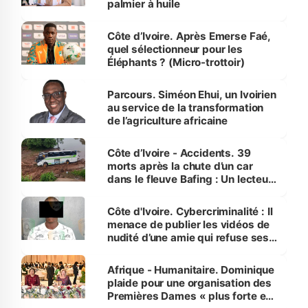
palmier à huile
Côte d’Ivoire. Après Emerse Faé,
quel sélectionneur pour les
Éléphants ? (Micro-trottoir)
Parcours. Siméon Ehui, un Ivoirien
au service de la transformation
de l’agriculture africaine
Côte d’Ivoire - Accidents. 39
morts après la chute d’un car
dans le fleuve Bafing : Un lecteur
dénonce la légèreté du ministère
des Transports
Côte d'Ivoire. Cybercriminalité : Il
menace de publier les vidéos de
nudité d’une amie qui refuse ses
avances
Afrique - Humanitaire. Dominique
plaide pour une organisation des
Premières Dames « plus forte et