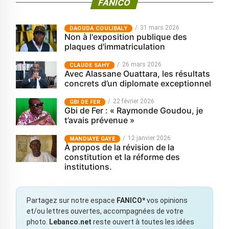
FANICO
31 mars 2026
‎DAOUDA COULIBALY
Non à l'exposition publique des
plaques d'immatriculation
26 mars 2026
CLAUDE SAHY
Avec Alassane Ouattara, les résultats
concrets d’un diplomate exceptionnel
22 février 2026
GBI DE FER
Gbi de Fer : « Raymonde Goudou, je
t’avais prévenue »
12 janvier 2026
MANDIAYE GAYE
À propos de la révision de la
constitution et la réforme des
institutions.
Partagez sur notre espace
FANICO*
vos opinions
et/ou lettres ouvertes, accompagnées de votre
photo.
Lebanco.net
reste ouvert à toutes les idées