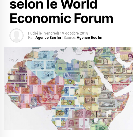
selon le World
Economic Forum
Publié le :
vendredi 19 octobre 2018
Par:
Agence Ecofin
| Source:
Agence Ecofin