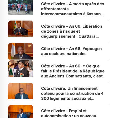
générations futures »
Côte d’Ivoire - 4 morts après des
affrontements
intercommunautaires à Kossandji
(Alepé) - Notre correspondant au
milieu des sinistrés
Côte d’Ivoire - An 66. Libération
de zones à risque et
déguerpissement : Ouattara
assure du « strict respect de
l'Etat de droit pour préserver les
Côte d'Ivoire - An 66. Yopougon
vies humaines »
aux couleurs nationales
Côte d’Ivoire - An 66. « Ce que
fait le Président de la République
aux Anciens Combattants, c'est
inédit » (Cne Yassoungo Koné ®)
Côte d’Ivoire. Un financement
obtenu pour la construction de 4
300 logements sociaux et
économiques à Abidjan, Bouaké
et Yamoussoukro
Côte d’Ivoire - Emploi et
autonomisation : un nouveau