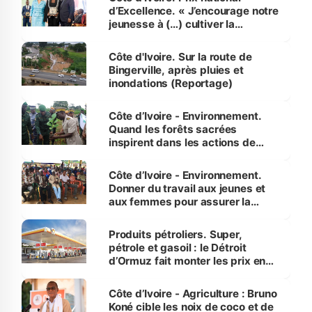
d’Excellence. « J’encourage notre
jeunesse à (…) cultiver la
compétence et l’intégrité »
(Alassane Ouattara
Côte d'Ivoire. Sur la route de
Bingerville, après pluies et
inondations (Reportage)
Côte d’Ivoire - Environnement.
Quand les forêts sacrées
inspirent dans les actions de
reboisement
Côte d’Ivoire - Environnement.
Donner du travail aux jeunes et
aux femmes pour assurer la
protection des espèces
menacées
Produits pétroliers. Super,
pétrole et gasoil : le Détroit
d’Ormuz fait monter les prix en
Côte d’Ivoire
Côte d’Ivoire - Agriculture : Bruno
Koné cible les noix de coco et de