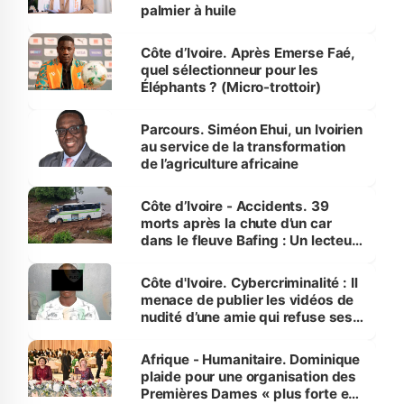
palmier à huile
Côte d’Ivoire. Après Emerse Faé,
quel sélectionneur pour les
Éléphants ? (Micro-trottoir)
Parcours. Siméon Ehui, un Ivoirien
au service de la transformation
de l’agriculture africaine
Côte d’Ivoire - Accidents. 39
morts après la chute d’un car
dans le fleuve Bafing : Un lecteur
dénonce la légèreté du ministère
des Transports
Côte d'Ivoire. Cybercriminalité : Il
menace de publier les vidéos de
nudité d’une amie qui refuse ses
avances
Afrique - Humanitaire. Dominique
plaide pour une organisation des
Premières Dames « plus forte et