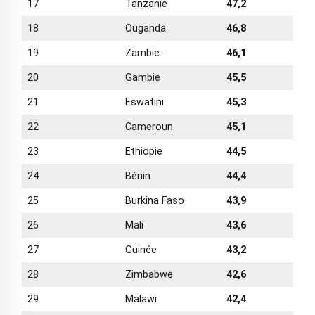
17
Tanzanie
47,2
18
Ouganda
46,8
19
Zambie
46,1
20
Gambie
45,5
21
Eswatini
45,3
22
Cameroun
45,1
23
Ethiopie
44,5
24
Bénin
44,4
25
Burkina Faso
43,9
26
Mali
43,6
27
Guinée
43,2
28
Zimbabwe
42,6
29
Malawi
42,4