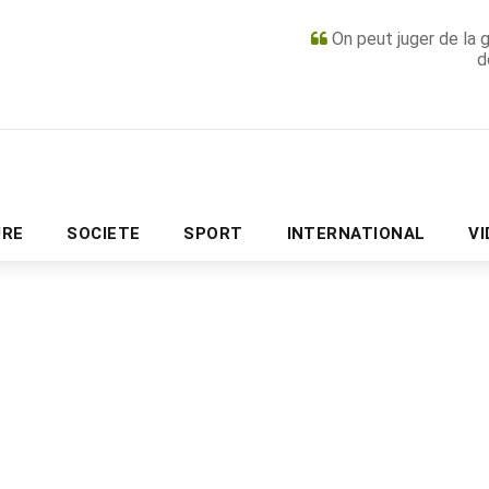
On peut juger de la 
d
PUBLICITÉ
URE
SOCIETE
SPORT
INTERNATIONAL
V