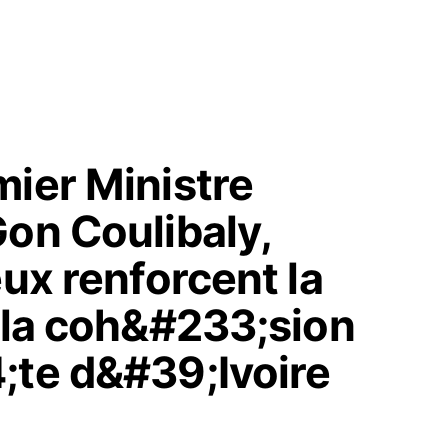
mier Ministre
on Coulibaly,
eux renforcent la
 la coh&#233;sion
;te d&#39;Ivoire