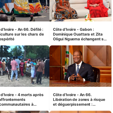
d’Ivoire - An 66. Défilé :
Côte d’Ivoire - Gabon :
iculture sur les chars de
Dominique Ouattara et Zita
ospérité
Oligui Nguema échangent sur
leurs initiatives en faveur des
femmes et des enfants
d’Ivoire - 4 morts après
Côte d’Ivoire - An 66.
affrontements
Libération de zones à risque
rcommunautaires à
et déguerpissement :
andji (Alepé) - Notre
Ouattara assure du « strict