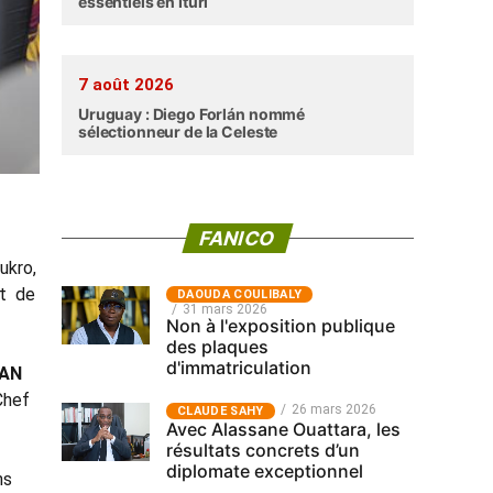
essentiels en Ituri
7 août 2026
Uruguay : Diego Forlán nommé
sélectionneur de la Celeste
FANICO
ukro,
nt de
‎DAOUDA COULIBALY
31 mars 2026
Non à l'exposition publique
des plaques
d'immatriculation
 CAN
 Chef
26 mars 2026
CLAUDE SAHY
Avec Alassane Ouattara, les
résultats concrets d’un
diplomate exceptionnel
ins