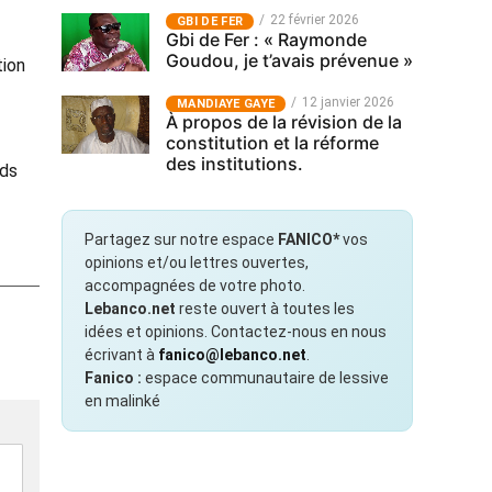
22 février 2026
GBI DE FER
Gbi de Fer : « Raymonde
Goudou, je t’avais prévenue »
tion
12 janvier 2026
MANDIAYE GAYE
À propos de la révision de la
constitution et la réforme
des institutions.
rds
Partagez sur notre espace
FANICO*
vos
opinions et/ou lettres ouvertes,
accompagnées de votre photo.
Lebanco.net
reste ouvert à toutes les
idées et opinions. Contactez-nous en nous
écrivant à
fanico@lebanco.net
.
Fanico :
espace communautaire de lessive
en malinké