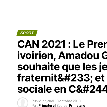
SPORT
CAN 2021 : Le Pre
ivoirien, Amadou G
souhaite que les j
fraternit&#233; et
sociale en C&#244
Publié le :
jeudi 18 octobre 2018
Par:
Primature
| Source:
Primature