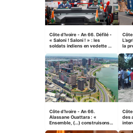
Côte d’Ivoire - An 66. Défilé -
Côte 
« Saloni ! Saloni ! » : les
L’agr
soldats indiens en vedette à
la pr
Yop’ City
Côte d’Ivoire - An 66.
Côte 
Alassane Ouattara : «
des 
Ensemble, (…) construisons
inte
une grande nation pour nous-
Koss