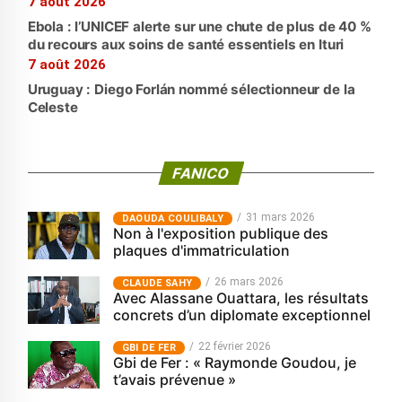
7 août 2026
Ebola : l’UNICEF alerte sur une chute de plus de 40 %
du recours aux soins de santé essentiels en Ituri
7 août 2026
Uruguay : Diego Forlán nommé sélectionneur de la
Celeste
FANICO
31 mars 2026
‎DAOUDA COULIBALY
Non à l'exposition publique des
plaques d'immatriculation
26 mars 2026
CLAUDE SAHY
Avec Alassane Ouattara, les résultats
concrets d’un diplomate exceptionnel
22 février 2026
GBI DE FER
Gbi de Fer : « Raymonde Goudou, je
t’avais prévenue »