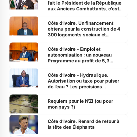
fait le Président de la République
aux Anciens Combattants, c'est
inédit » (Cne Yassoungo Koné ®)
Côte d’Ivoire. Un financement
obtenu pour la construction de 4
300 logements sociaux et
économiques à Abidjan, Bouaké
et Yamoussoukro
Côte d’Ivoire - Emploi et
autonomisation : un nouveau
Programme au profit de 5,3
millions de jeunes
Côte d’Ivoire - Hydraulique.
Autorisation ou taxe pour puiser
de l’eau ? Les précisions
d’Assahoré
Requiem pour le N’Zi (ou pour
mon pays ?)
Côte d’Ivoire. Renard de retour à
la tête des Éléphants