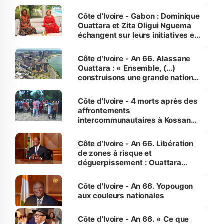
Côte d’Ivoire - Gabon : Dominique
Ouattara et Zita Oligui Nguema
échangent sur leurs initiatives en
faveur des femmes et des
enfants
Côte d’Ivoire - An 66. Alassane
Ouattara : « Ensemble, (…)
construisons une grande nation
pour nous-mêmes et pour les
générations futures »
Côte d’Ivoire - 4 morts après des
affrontements
intercommunautaires à Kossandji
(Alepé) - Notre correspondant au
milieu des sinistrés
Côte d’Ivoire - An 66. Libération
de zones à risque et
déguerpissement : Ouattara
assure du « strict respect de
l'Etat de droit pour préserver les
Côte d'Ivoire - An 66. Yopougon
vies humaines »
aux couleurs nationales
Côte d’Ivoire - An 66. « Ce que