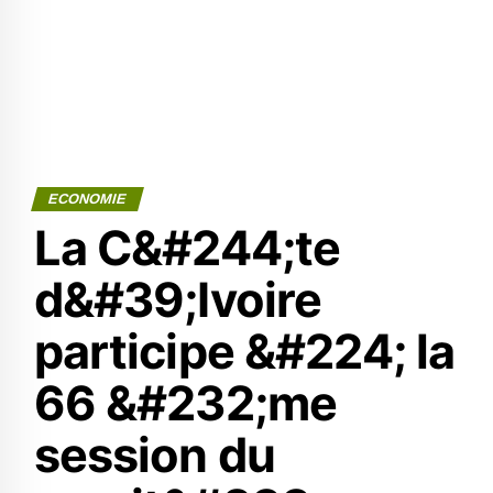
ECONOMIE
La C&#244;te
d&#39;Ivoire
participe &#224; la
66 &#232;me
session du