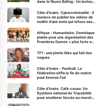
dans le fleuve Bafing : Un lecteur
dénonce la légèreté du ministère
des Transports
Côte d'Ivoire. Cybercriminalité : Il
menace de publier les vidéos de
nudité d’une amie qui refuse ses
avances
Afrique - Humanitaire. Dominique
plaide pour une organisation des
Premières Dames « plus forte et
influente, dont l'impact s'affirme
sur la scène internationale »
TF1 : une photo fake qui fait des
vagues
Côte d’Ivoire - Football. La
Fédération siffle la fin de match
pour Emerse Faé
Côte d’Ivoire. Café-cacao: Un
Système national de Traçabilité
pour améliorer l’accès au marché
international