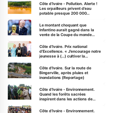
Côte d’Ivoire - Pollution. Alerte !
Les orpailleurs privent d’eau
potable presque 200 000
habitants autour d’Agboville
Le montant choquant que
Infantino aurait gagné dans la
vente de la Coupe du monde
révélé
Côte d’Ivoire. Prix national
d’Excellence. « J’encourage notre
jeunesse à (…) cultiver la
compétence et l’intégrité »
(Alassane Ouattara
Côte d'Ivoire. Sur la route de
Bingerville, après pluies et
inondations (Reportage)
Côte d’Ivoire - Environnement.
Quand les forêts sacrées
inspirent dans les actions de
reboisement
Côte d’Ivoire - Environnement.