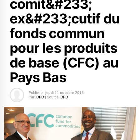
comit&#233;
ex&#233;cutif du
fonds commun
pour les produits
de base (CFC) au
Pays Bas
Publié le :
jeudi 11 octobre 2018
Par:
CFC
| Source:
CFC