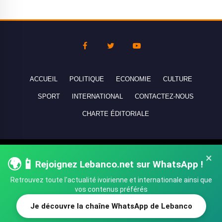
ACCUEIL
POLITIQUE
ECONOMIE
CULTURE
SPORT
INTERNATIONAL
CONTACTEZ-NOUS
CHARTE ÉDITORIALE
Copyright © 2010-2026 lebanco.net - Tous droits de reproduction
×
🌍📱
réservés - All rights reserved.
Rejoignez Lebanco.net sur WhatsApp !
Retrouvez toute l'actualité ivoirienne et internationale ainsi que
vos contenus préférés
Je découvre la chaîne WhatsApp de Lebanco
SHARE
TWEET