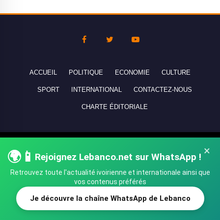
ACCUEIL
POLITIQUE
ECONOMIE
CULTURE
SPORT
INTERNATIONAL
CONTACTEZ-NOUS
CHARTE ÉDITORIALE
Copyright © 2010-2026 lebanco.net - Tous droits de reproduction
×
🌍📱
Rejoignez Lebanco.net sur WhatsApp !
réservés - All rights reserved.
Retrouvez toute l'actualité ivoirienne et internationale ainsi que
vos contenus préférés
Je découvre la chaîne WhatsApp de Lebanco
SHARE
TWEET