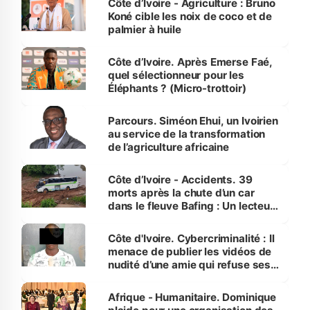
Côte d’Ivoire - Agriculture : Bruno
Koné cible les noix de coco et de
palmier à huile
Côte d’Ivoire. Après Emerse Faé,
quel sélectionneur pour les
Éléphants ? (Micro-trottoir)
Parcours. Siméon Ehui, un Ivoirien
au service de la transformation
de l’agriculture africaine
Côte d’Ivoire - Accidents. 39
morts après la chute d’un car
dans le fleuve Bafing : Un lecteur
dénonce la légèreté du ministère
des Transports
Côte d'Ivoire. Cybercriminalité : Il
menace de publier les vidéos de
nudité d’une amie qui refuse ses
avances
Afrique - Humanitaire. Dominique