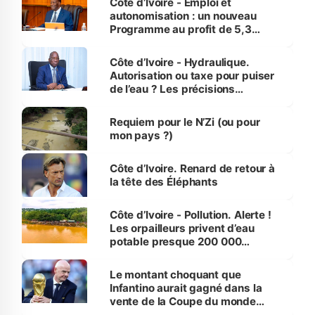
Côte d’Ivoire - Emploi et
autonomisation : un nouveau
Programme au profit de 5,3
millions de jeunes
Côte d’Ivoire - Hydraulique.
Autorisation ou taxe pour puiser
de l’eau ? Les précisions
d’Assahoré
Requiem pour le N’Zi (ou pour
mon pays ?)
Côte d’Ivoire. Renard de retour à
la tête des Éléphants
Côte d’Ivoire - Pollution. Alerte !
Les orpailleurs privent d’eau
potable presque 200 000
habitants autour d’Agboville
Le montant choquant que
Infantino aurait gagné dans la
vente de la Coupe du monde
révélé