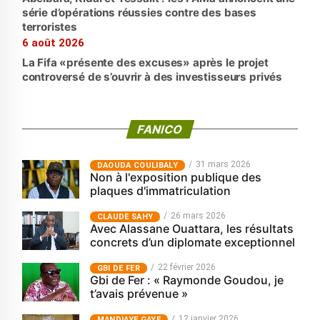
série d’opérations réussies contre des bases
terroristes
6 août 2026
La Fifa «présente des excuses» après le projet
controversé de s’ouvrir à des investisseurs privés
FANICO
31 mars 2026
‎DAOUDA COULIBALY
Non à l'exposition publique des
plaques d'immatriculation
26 mars 2026
CLAUDE SAHY
Avec Alassane Ouattara, les résultats
concrets d’un diplomate exceptionnel
22 février 2026
GBI DE FER
Gbi de Fer : « Raymonde Goudou, je
t’avais prévenue »
12 janvier 2026
MANDIAYE GAYE