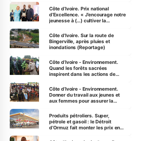
Côte d’Ivoire. Prix national
d’Excellence. « J’encourage notre
jeunesse à (…) cultiver la
compétence et l’intégrité »
(Alassane Ouattara
Côte d'Ivoire. Sur la route de
Bingerville, après pluies et
inondations (Reportage)
Côte d’Ivoire - Environnement.
Quand les forêts sacrées
inspirent dans les actions de
reboisement
Côte d’Ivoire - Environnement.
Donner du travail aux jeunes et
aux femmes pour assurer la
protection des espèces
menacées
Produits pétroliers. Super,
pétrole et gasoil : le Détroit
d’Ormuz fait monter les prix en
Côte d’Ivoire