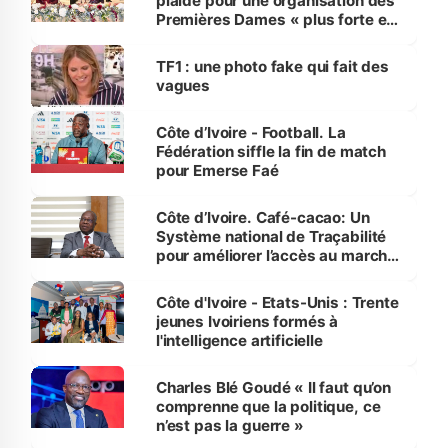
plaide pour une organisation des
Premières Dames « plus forte et
influente, dont l'impact s'affirme
sur la scène internationale »
TF1 : une photo fake qui fait des
vagues
Côte d’Ivoire - Football. La
Fédération siffle la fin de match
pour Emerse Faé
Côte d’Ivoire. Café-cacao: Un
Système national de Traçabilité
pour améliorer l’accès au marché
international
Côte d'Ivoire - Etats-Unis : Trente
jeunes Ivoiriens formés à
l'intelligence artificielle
Charles Blé Goudé « Il faut qu’on
comprenne que la politique, ce
n’est pas la guerre »