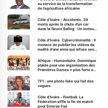
au service de la transformation
de l’agriculture africaine
Côte d’Ivoire - Accidents. 39
morts après la chute d’un car
dans le fleuve Bafing : Un lecteur
dénonce la légèreté du ministère
des Transports
Côte d'Ivoire. Cybercriminalité : Il
menace de publier les vidéos de
nudité d’une amie qui refuse ses
avances
Afrique - Humanitaire. Dominique
plaide pour une organisation des
Premières Dames « plus forte et
influente, dont l'impact s'affirme
sur la scène internationale »
TF1 : une photo fake qui fait des
vagues
Côte d’Ivoire - Football. La
Fédération siffle la fin de match
pour Emerse Faé