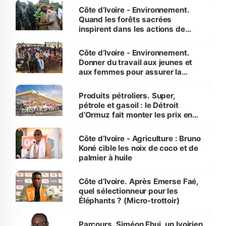
Côte d’Ivoire - Environnement.
Quand les forêts sacrées
inspirent dans les actions de
reboisement
Côte d’Ivoire - Environnement.
Donner du travail aux jeunes et
aux femmes pour assurer la
protection des espèces
menacées
Produits pétroliers. Super,
pétrole et gasoil : le Détroit
d’Ormuz fait monter les prix en
Côte d’Ivoire
Côte d’Ivoire - Agriculture : Bruno
Koné cible les noix de coco et de
palmier à huile
Côte d’Ivoire. Après Emerse Faé,
quel sélectionneur pour les
Éléphants ? (Micro-trottoir)
Parcours. Siméon Ehui, un Ivoirien