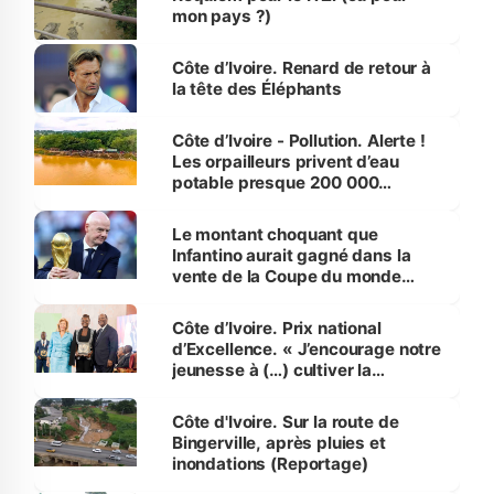
mon pays ?)
Côte d’Ivoire. Renard de retour à
la tête des Éléphants
Côte d’Ivoire - Pollution. Alerte !
Les orpailleurs privent d’eau
potable presque 200 000
habitants autour d’Agboville
Le montant choquant que
Infantino aurait gagné dans la
vente de la Coupe du monde
révélé
Côte d’Ivoire. Prix national
d’Excellence. « J’encourage notre
jeunesse à (…) cultiver la
compétence et l’intégrité »
(Alassane Ouattara
Côte d'Ivoire. Sur la route de
Bingerville, après pluies et
inondations (Reportage)