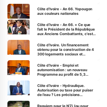
assure du « strict respect de
l'Etat de droit pour préserver les
Côte d'Ivoire - An 66. Yopougon
vies humaines »
aux couleurs nationales
Côte d’Ivoire - An 66. « Ce que
fait le Président de la République
aux Anciens Combattants, c'est
inédit » (Cne Yassoungo Koné ®)
Côte d’Ivoire. Un financement
obtenu pour la construction de 4
300 logements sociaux et
économiques à Abidjan, Bouaké
et Yamoussoukro
Côte d’Ivoire - Emploi et
autonomisation : un nouveau
Programme au profit de 5,3
millions de jeunes
Côte d’Ivoire - Hydraulique.
Autorisation ou taxe pour puiser
de l’eau ? Les précisions
d’Assahoré
Requiem pour le N’Zi (ou pour