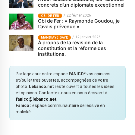
concrets d’un diplomate exceptionnel
22 février 2026
GBI DE FER
Gbi de Fer : « Raymonde Goudou, je
t’avais prévenue »
12 janvier 2026
MANDIAYE GAYE
À propos de la révision de la
constitution et la réforme des
institutions.
Partagez sur notre espace
FANICO*
vos opinions
et/ou lettres ouvertes, accompagnées de votre
photo.
Lebanco.net
reste ouvert à toutes les idées
et opinions. Contactez-nous en nous écrivant à
fanico@lebanco.net
.
Fanico :
espace communautaire de lessive en
malinké