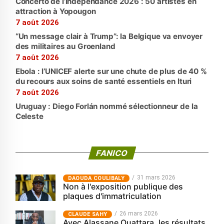
Concerto de l’indépendance 2026 : 50 artistes en
attraction à Yopougon
7 août 2026
“Un message clair à Trump”: la Belgique va envoyer
des militaires au Groenland
7 août 2026
Ebola : l’UNICEF alerte sur une chute de plus de 40 %
du recours aux soins de santé essentiels en Ituri
7 août 2026
Uruguay : Diego Forlán nommé sélectionneur de la
Celeste
FANICO
31 mars 2026
‎DAOUDA COULIBALY
Non à l'exposition publique des
plaques d'immatriculation
26 mars 2026
CLAUDE SAHY
Avec Alassane Ouattara, les résultats