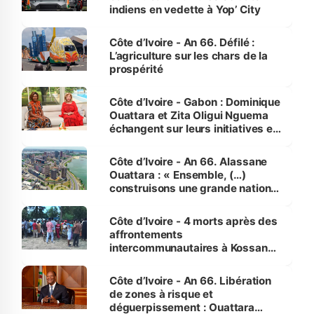
indiens en vedette à Yop’ City
Côte d’Ivoire - An 66. Défilé :
L’agriculture sur les chars de la
prospérité
Côte d’Ivoire - Gabon : Dominique
Ouattara et Zita Oligui Nguema
échangent sur leurs initiatives en
faveur des femmes et des
enfants
Côte d’Ivoire - An 66. Alassane
Ouattara : « Ensemble, (…)
construisons une grande nation
pour nous-mêmes et pour les
générations futures »
Côte d’Ivoire - 4 morts après des
affrontements
intercommunautaires à Kossandji
(Alepé) - Notre correspondant au
milieu des sinistrés
Côte d’Ivoire - An 66. Libération
de zones à risque et
déguerpissement : Ouattara