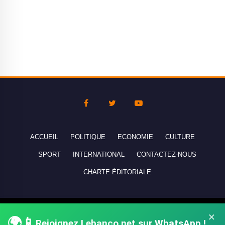
ACCUEIL
POLITIQUE
ECONOMIE
CULTURE
SPORT
INTERNATIONAL
CONTACTEZ-NOUS
CHARTE ÉDITORIALE
Copyright © 2010-2026 lebanco.net - Tous droits de reproduction
×
🌍📱
réservés - All rights reserved.
Rejoignez Lebanco.net sur WhatsApp !