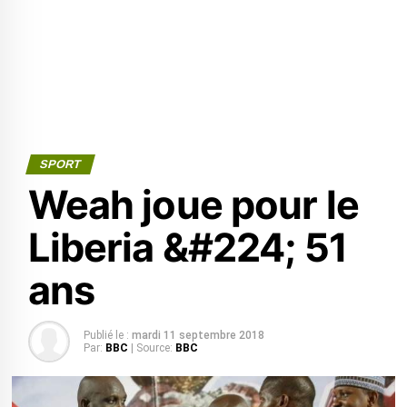
SPORT
Weah joue pour le
Liberia &#224; 51
ans
Publié le :
mardi 11 septembre 2018
Par:
BBC
| Source:
BBC