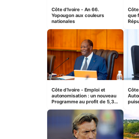
Côte d'Ivoire - An 66.
Côte 
Yopougon aux couleurs
que f
nationales
Répu
Comb
(Cne
Côte d’Ivoire - Emploi et
Côte 
autonomisation : un nouveau
Auto
Programme au profit de 5,3
puise
millions de jeunes
préc