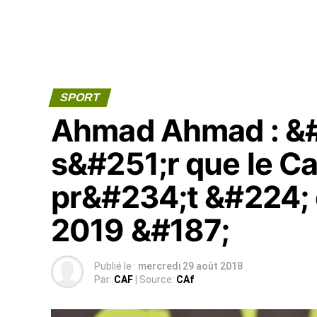
SPORT
Ahmad Ahmad : &#1
s&#251;r que le C
pr&#234;t &#224; 
2019 &#187;
Publié le :
mercredi 29 août 2018
Par:
CAF
| Source:
CAf