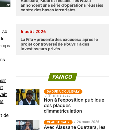
Abéibara, Kidal et Tessalit : les FAMa
annoncent une série d’opérations réussies
contre des bases terroristes
6 août 2026
à 24
 le
La Fifa «présente des excuses» après le
projet controversé de s’ouvrir à des
temps
investisseurs privés
ins
FANICO
ier
it
‎DAOUDA COULIBALY
vait
31 mars 2026
Non à l'exposition publique
ns
des plaques
d'immatriculation
it de
26 mars 2026
CLAUDE SAHY
Avec Alassane Ouattara, les