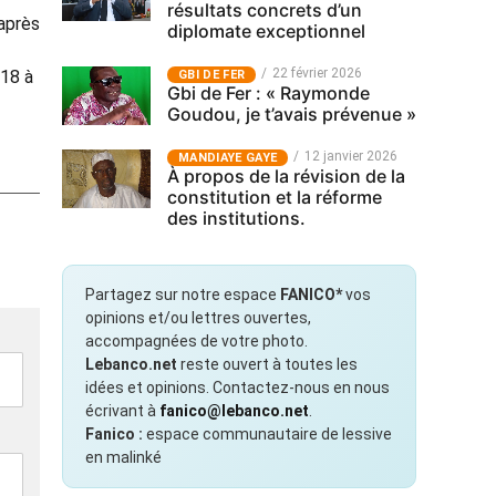
résultats concrets d’un
 après
diplomate exceptionnel
22 février 2026
018 à
GBI DE FER
Gbi de Fer : « Raymonde
Goudou, je t’avais prévenue »
12 janvier 2026
MANDIAYE GAYE
À propos de la révision de la
constitution et la réforme
des institutions.
Partagez sur notre espace
FANICO*
vos
opinions et/ou lettres ouvertes,
accompagnées de votre photo.
Lebanco.net
reste ouvert à toutes les
idées et opinions. Contactez-nous en nous
écrivant à
fanico@lebanco.net
.
Fanico :
espace communautaire de lessive
en malinké