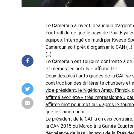
Le Cameroun a investi beaucoup d’argent d
Football de ce que le pays de Paul Biya es
équipes. Interrogé ce mardi par Kwesé Spor
Cameroun soit prêt à organiser la CAN (…
(…)
Le Cameroun est toujours confronté à de 
et mêmes les hôtels », affirme t-il.
Deux des plus hauts gradés de la CAF se s
construction des différents chantiers et 
vice-président, le Nigérian Amaju Pinnick, q
affirmé avoir été « très impressionné » pa
affirmé mot pour mot qu’ « après le tournoi
que le Cameroun ».
Le président de la CAF a un avis contraire.
la CAN 2015 du Maroc à la Guinée Équatorial
déchéance de Issa Hayatou de la Présiden