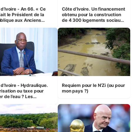
d’Ivoire - An 66. « Ce
Côte d’Ivoire. Un financement
ait le Président de la
obtenu pour la construction
blique aux Anciens
de 4 300 logements sociaux
attants, c'est inédit »
et économiques à Abidjan,
 Yassoungo Koné ®)
Bouaké et Yamoussoukro
d’Ivoire - Hydraulique.
Requiem pour le N’Zi (ou pour
risation ou taxe pour
mon pays ?)
r de l’eau ? Les
isions d’Assahoré