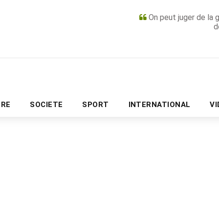
On peut juger de la 
d
PUBLICITÉ
URE
SOCIETE
SPORT
INTERNATIONAL
V