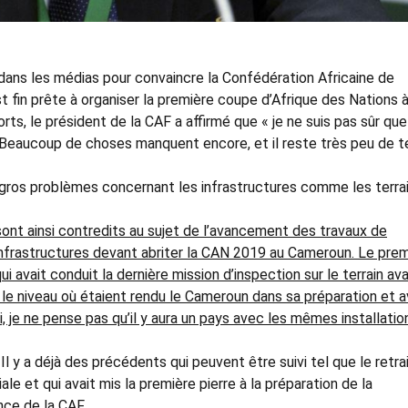
ans les médias pour convaincre la Confédération Africaine de
t fin prête à organiser la première coupe d’Afrique des Nations 
ts, le président de la CAF a affirmé que « je ne suis pas sûr que
) Beaucoup de choses manquent encore, et il reste très peu de 
gros problèmes concernant les infrastructures comme les terra
ont ainsi contredits au sujet de l’avancement des travaux de
infrastructures devant abriter la CAN 2019 au Cameroun. Le prem
ui avait conduit la dernière mission d’inspection sur le terrain ava
r le niveau où étaient rendu le Cameroun dans sa préparation et a
, je ne pense pas qu’il y aura un pays avec les mêmes installatio
 Il y a déjà des précédents qui peuvent être suivi tel que le retra
e et qui avait mis la première pierre à la préparation de la
ce de la CAF.