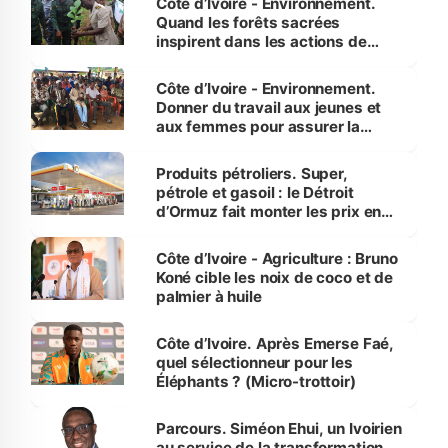
Côte d’Ivoire - Environnement.
Quand les forêts sacrées
inspirent dans les actions de
reboisement
Côte d’Ivoire - Environnement.
Donner du travail aux jeunes et
aux femmes pour assurer la
protection des espèces
menacées
Produits pétroliers. Super,
pétrole et gasoil : le Détroit
d’Ormuz fait monter les prix en
Côte d’Ivoire
Côte d’Ivoire - Agriculture : Bruno
Koné cible les noix de coco et de
palmier à huile
Côte d’Ivoire. Après Emerse Faé,
quel sélectionneur pour les
Éléphants ? (Micro-trottoir)
Parcours. Siméon Ehui, un Ivoirien
au service de la transformation