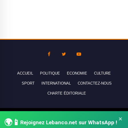
ACCUEIL
POLITIQUE
ECONOMIE
CULTURE
SPORT
INTERNATIONAL
CONTACTEZ-NOUS
CHARTE ÉDITORIALE
Copyright © 2010-2026 lebanco.net - Tous droits de reproduction
×
🌍📱
Rejoignez Lebanco.net sur WhatsApp !
réservés - All rights reserved.