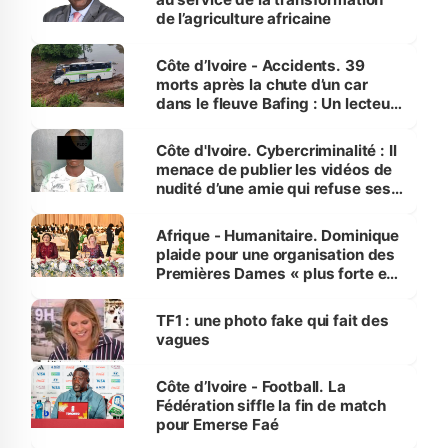
de l’agriculture africaine
Côte d’Ivoire - Accidents. 39
morts après la chute d’un car
dans le fleuve Bafing : Un lecteur
dénonce la légèreté du ministère
des Transports
Côte d'Ivoire. Cybercriminalité : Il
menace de publier les vidéos de
nudité d’une amie qui refuse ses
avances
Afrique - Humanitaire. Dominique
plaide pour une organisation des
Premières Dames « plus forte et
influente, dont l'impact s'affirme
sur la scène internationale »
TF1 : une photo fake qui fait des
vagues
Côte d’Ivoire - Football. La
Fédération siffle la fin de match
pour Emerse Faé