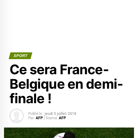
SPORT
Ce sera France-
Belgique en demi-
finale !
Publié le :
jeudi 5 juillet 2018
Par:
AFP
| Source:
AFP