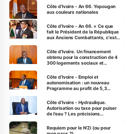
l'Etat de droit pour préserver les
Côte d'Ivoire - An 66. Yopougon
vies humaines »
aux couleurs nationales
Côte d’Ivoire - An 66. « Ce que
fait le Président de la République
aux Anciens Combattants, c'est
inédit » (Cne Yassoungo Koné ®)
Côte d’Ivoire. Un financement
obtenu pour la construction de 4
300 logements sociaux et
économiques à Abidjan, Bouaké
et Yamoussoukro
Côte d’Ivoire - Emploi et
autonomisation : un nouveau
Programme au profit de 5,3
millions de jeunes
Côte d’Ivoire - Hydraulique.
Autorisation ou taxe pour puiser
de l’eau ? Les précisions
d’Assahoré
Requiem pour le N’Zi (ou pour
mon pays ?)