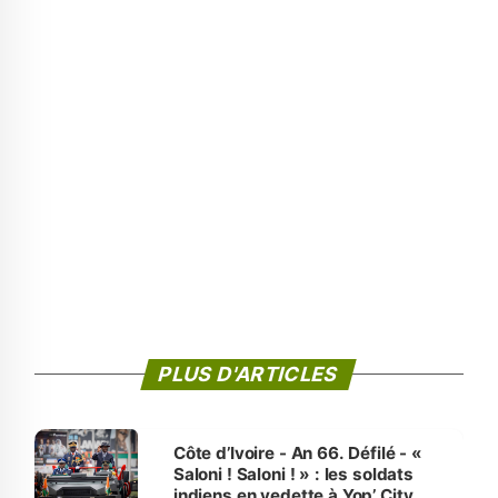
PLUS D'ARTICLES
Côte d’Ivoire - An 66. Défilé - «
Saloni ! Saloni ! » : les soldats
indiens en vedette à Yop’ City