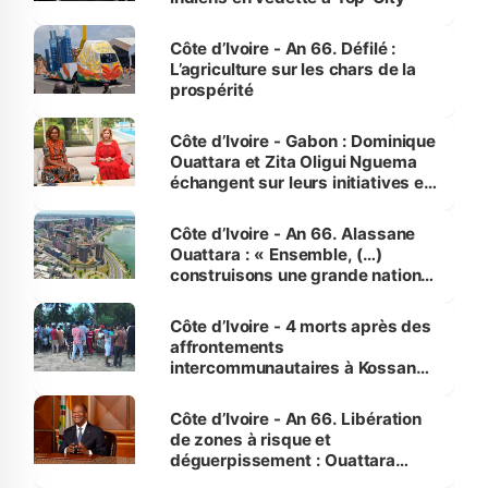
Côte d’Ivoire - An 66. Défilé :
L’agriculture sur les chars de la
prospérité
Côte d’Ivoire - Gabon : Dominique
Ouattara et Zita Oligui Nguema
échangent sur leurs initiatives en
faveur des femmes et des
enfants
Côte d’Ivoire - An 66. Alassane
Ouattara : « Ensemble, (…)
construisons une grande nation
pour nous-mêmes et pour les
générations futures »
Côte d’Ivoire - 4 morts après des
affrontements
intercommunautaires à Kossandji
(Alepé) - Notre correspondant au
milieu des sinistrés
Côte d’Ivoire - An 66. Libération
de zones à risque et
déguerpissement : Ouattara
assure du « strict respect de