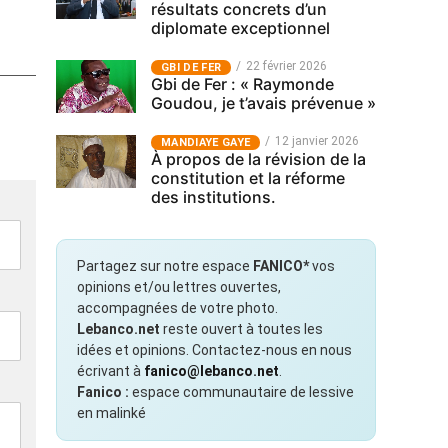
résultats concrets d’un
diplomate exceptionnel
22 février 2026
GBI DE FER
Gbi de Fer : « Raymonde
Goudou, je t’avais prévenue »
12 janvier 2026
MANDIAYE GAYE
À propos de la révision de la
constitution et la réforme
des institutions.
Partagez sur notre espace
FANICO*
vos
opinions et/ou lettres ouvertes,
accompagnées de votre photo.
Lebanco.net
reste ouvert à toutes les
idées et opinions. Contactez-nous en nous
écrivant à
fanico@lebanco.net
.
Fanico :
espace communautaire de lessive
en malinké