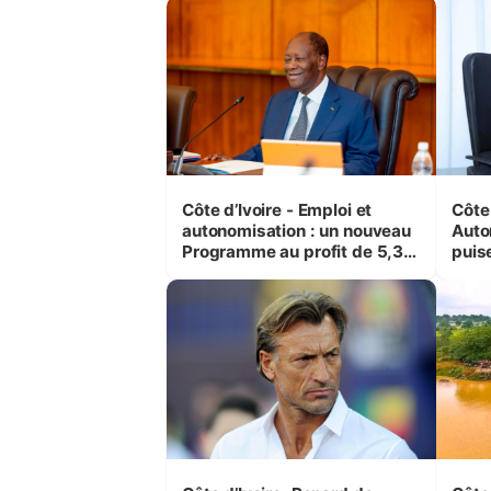
(Cne
Côte d’Ivoire - Emploi et
Côte 
autonomisation : un nouveau
Auto
Programme au profit de 5,3
puise
millions de jeunes
préc