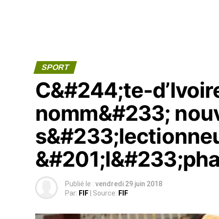
SPORT
C&#244;te-d’Ivoir
nomm&#233; nou
s&#233;lectionne
&#201;l&#233;phan
Publié le :
vendredi 29 juin 2018
Par:
FIF
| Source:
FIF