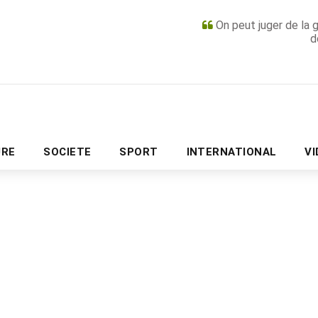
On peut juger de la 
d
PUBLICITÉ
URE
SOCIETE
SPORT
INTERNATIONAL
V