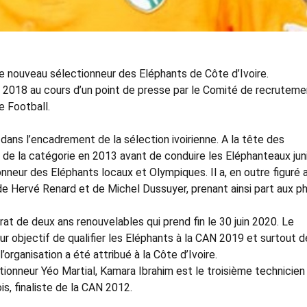
le nouveau sélectionneur des Eléphants de Côte d’Ivoire.
in 2018 au cours d’un point de presse par le Comité de recruteme
e Football.
ans l’encadrement de la sélection ivoirienne. A la tête des
 de la catégorie en 2013 avant de conduire les Eléphanteaux jun
neur des Eléphants locaux et Olympiques. Il a, en outre figuré 
t de Hervé Renard et de Michel Dussuyer, prenant ainsi part aux p
t de deux ans renouvelables qui prend fin le 30 juin 2020. Le
r objectif de qualifier les Eléphants à la CAN 2019 et surtout d
organisation a été attribué à la Côte d’Ivoire.
ionneur Yéo Martial, Kamara Ibrahim est le troisième technicien 
is, finaliste de la CAN 2012.