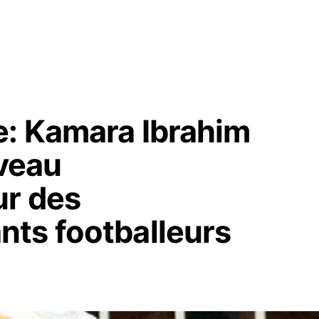
e: Kamara Ibrahim
veau
ur des
ts footballeurs