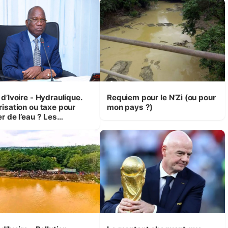
 Yassoungo Koné ®)
Bouaké et Yamoussoukro
d’Ivoire - Hydraulique.
Requiem pour le N’Zi (ou pour
risation ou taxe pour
mon pays ?)
r de l’eau ? Les
isions d’Assahoré