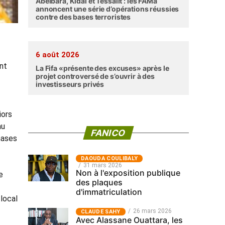
Abéibara, Kidal et Tessalit : les FAMa
annoncent une série d’opérations réussies
contre des bases terroristes
6 août 2026
nt
La Fifa «présente des excuses» après le
projet controversé de s’ouvrir à des
investisseurs privés
iors
au
FANICO
hases
‎DAOUDA COULIBALY
31 mars 2026
Non à l'exposition publique
e
des plaques
d'immatriculation
local
26 mars 2026
CLAUDE SAHY
Avec Alassane Ouattara, les