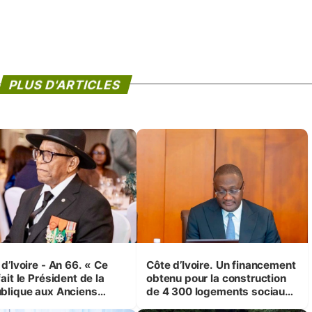
PLUS D'ARTICLES
d’Ivoire - An 66. « Ce
Côte d’Ivoire. Un financement
ait le Président de la
obtenu pour la construction
blique aux Anciens
de 4 300 logements sociaux
attants, c'est inédit »
et économiques à Abidjan,