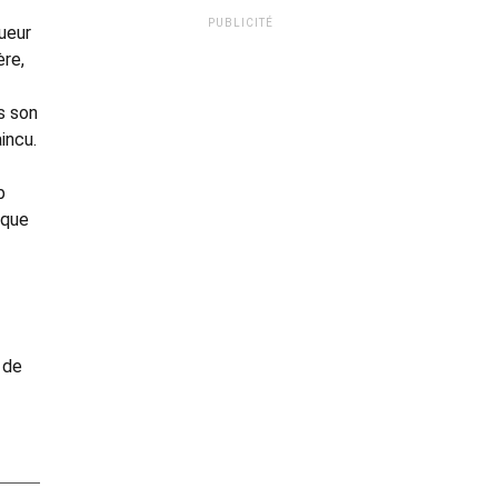
PUBLICITÉ
ueur
ère,
s son
incu.
b
 que
 de