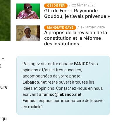
22 février 2026
GBI DE FER
Gbi de Fer : « Raymonde
Goudou, je t’avais prévenue »
12 janvier 2026
MANDIAYE GAYE
À propos de la révision de la
constitution et la réforme
des institutions.
. –
Partagez sur notre espace
FANICO*
vos
à
opinions et/ou lettres ouvertes,
accompagnées de votre photo.
Lebanco.net
reste ouvert à toutes les
aire
idées et opinions. Contactez-nous en nous
écrivant à
fanico@lebanco.net
.
Fanico :
espace communautaire de lessive
en malinké
 qui