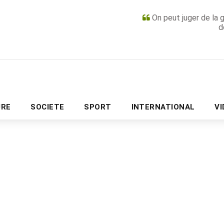
On peut juger de la 
d
PUBLICITÉ
URE
SOCIETE
SPORT
INTERNATIONAL
V