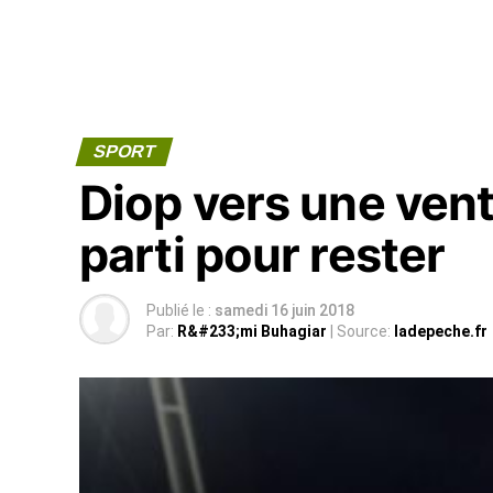
SPORT
Diop vers une vent
parti pour rester
Publié le :
samedi 16 juin 2018
Par:
R&#233;mi Buhagiar
| Source:
ladepeche.fr