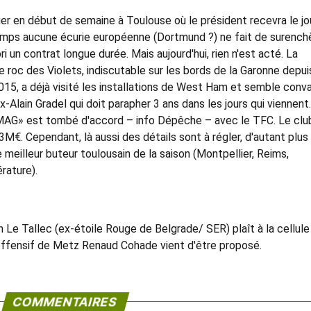
uer en début de semaine à Toulouse où le président recevra le jo
temps aucune écurie européenne (Dortmund ?) ne fait de surench
i un contrat longue durée. Mais aujourd'hui, rien n'est acté. La
 roc des Violets, indiscutable sur les bords de la Garonne depui
15, a déjà visité les installations de West Ham et semble conva
x-Alain Gradel qui doit parapher 3 ans dans les jours qui viennent.
«MAG» est tombé d'accord – info Dépêche – avec le TFC. Le clu
3M€. Cependant, là aussi des détails sont à régler, d'autant plus
 meilleur buteur toulousain de la saison (Montpellier, Reims,
rature).
ien Le Tallec (ex-étoile Rouge de Belgrade/ SER) plaît à la cellule
 offensif de Metz Renaud Cohade vient d'être proposé.
COMMENTAIRES