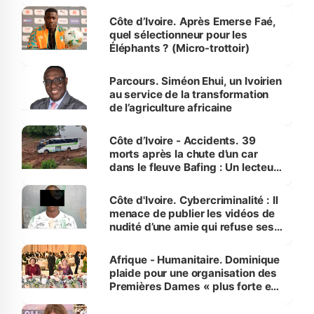
Côte d’Ivoire. Après Emerse Faé,
quel sélectionneur pour les
Éléphants ? (Micro-trottoir)
Parcours. Siméon Ehui, un Ivoirien
au service de la transformation
de l’agriculture africaine
Côte d’Ivoire - Accidents. 39
morts après la chute d’un car
dans le fleuve Bafing : Un lecteur
dénonce la légèreté du ministère
des Transports
Côte d'Ivoire. Cybercriminalité : Il
menace de publier les vidéos de
nudité d’une amie qui refuse ses
avances
Afrique - Humanitaire. Dominique
plaide pour une organisation des
Premières Dames « plus forte et
influente, dont l'impact s'affirme
sur la scène internationale »