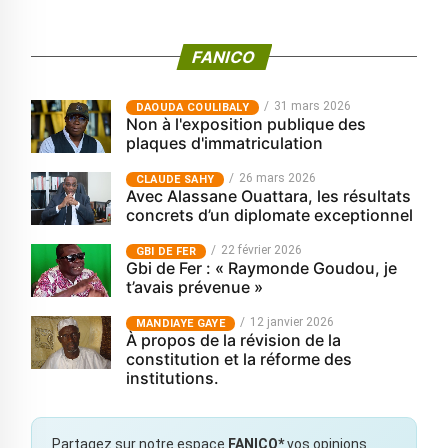
FANICO
31 mars 2026
‎DAOUDA COULIBALY
Non à l'exposition publique des
plaques d'immatriculation
26 mars 2026
CLAUDE SAHY
Avec Alassane Ouattara, les résultats
concrets d’un diplomate exceptionnel
22 février 2026
GBI DE FER
Gbi de Fer : « Raymonde Goudou, je
t’avais prévenue »
12 janvier 2026
MANDIAYE GAYE
À propos de la révision de la
constitution et la réforme des
institutions.
Partagez sur notre espace
FANICO*
vos opinions