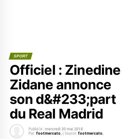
SPORT
Officiel : Zinedine
Zidane annonce
son d&#233;part
du Real Madrid
Publié le :
mercredi 30 mai 2018
Par:
footmercato.
| Source:
footmercato.