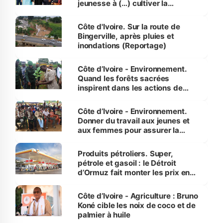
jeunesse à (…) cultiver la
compétence et l’intégrité »
(Alassane Ouattara
Côte d'Ivoire. Sur la route de
Bingerville, après pluies et
inondations (Reportage)
Côte d’Ivoire - Environnement.
Quand les forêts sacrées
inspirent dans les actions de
reboisement
Côte d’Ivoire - Environnement.
Donner du travail aux jeunes et
aux femmes pour assurer la
protection des espèces
menacées
Produits pétroliers. Super,
pétrole et gasoil : le Détroit
d’Ormuz fait monter les prix en
Côte d’Ivoire
Côte d’Ivoire - Agriculture : Bruno
Koné cible les noix de coco et de
palmier à huile