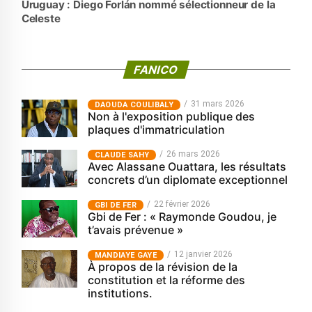
Uruguay : Diego Forlán nommé sélectionneur de la
Celeste
FANICO
31 mars 2026
‎DAOUDA COULIBALY
Non à l'exposition publique des
plaques d'immatriculation
26 mars 2026
CLAUDE SAHY
Avec Alassane Ouattara, les résultats
concrets d’un diplomate exceptionnel
22 février 2026
GBI DE FER
Gbi de Fer : « Raymonde Goudou, je
t’avais prévenue »
12 janvier 2026
MANDIAYE GAYE
À propos de la révision de la
constitution et la réforme des
institutions.