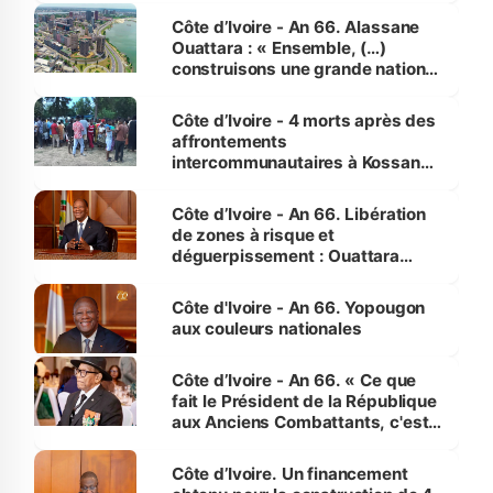
enfants
Côte d’Ivoire - An 66. Alassane
Ouattara : « Ensemble, (…)
construisons une grande nation
pour nous-mêmes et pour les
générations futures »
Côte d’Ivoire - 4 morts après des
affrontements
intercommunautaires à Kossandji
(Alepé) - Notre correspondant au
milieu des sinistrés
Côte d’Ivoire - An 66. Libération
de zones à risque et
déguerpissement : Ouattara
assure du « strict respect de
l'Etat de droit pour préserver les
Côte d'Ivoire - An 66. Yopougon
vies humaines »
aux couleurs nationales
Côte d’Ivoire - An 66. « Ce que
fait le Président de la République
aux Anciens Combattants, c'est
inédit » (Cne Yassoungo Koné ®)
Côte d’Ivoire. Un financement