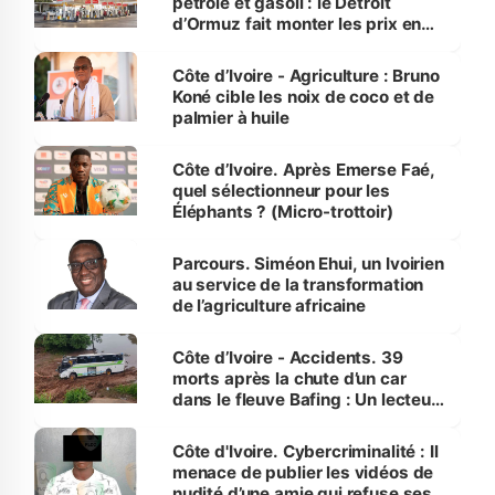
pétrole et gasoil : le Détroit
d’Ormuz fait monter les prix en
Côte d’Ivoire
Côte d’Ivoire - Agriculture : Bruno
Koné cible les noix de coco et de
palmier à huile
Côte d’Ivoire. Après Emerse Faé,
quel sélectionneur pour les
Éléphants ? (Micro-trottoir)
Parcours. Siméon Ehui, un Ivoirien
au service de la transformation
de l’agriculture africaine
Côte d’Ivoire - Accidents. 39
morts après la chute d’un car
dans le fleuve Bafing : Un lecteur
dénonce la légèreté du ministère
des Transports
Côte d'Ivoire. Cybercriminalité : Il
menace de publier les vidéos de
nudité d’une amie qui refuse ses