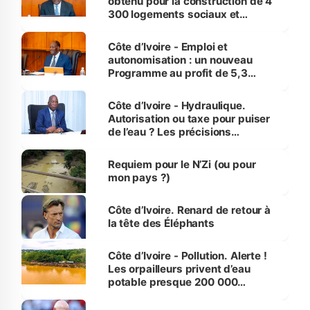
obtenu pour la construction de 4
300 logements sociaux et
économiques à Abidjan, Bouaké
et Yamoussoukro
Côte d’Ivoire - Emploi et
autonomisation : un nouveau
Programme au profit de 5,3
millions de jeunes
Côte d’Ivoire - Hydraulique.
Autorisation ou taxe pour puiser
de l’eau ? Les précisions
d’Assahoré
Requiem pour le N’Zi (ou pour
mon pays ?)
Côte d’Ivoire. Renard de retour à
la tête des Éléphants
Côte d’Ivoire - Pollution. Alerte !
Les orpailleurs privent d’eau
potable presque 200 000
habitants autour d’Agboville