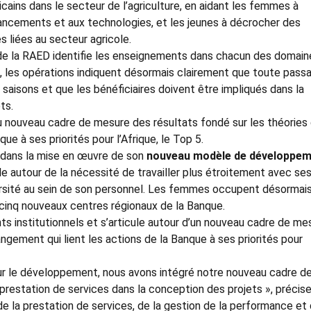
icains dans le secteur de l’agriculture, en aidant les femmes à
inancements et aux technologies, et les jeunes à décrocher des
s liées au secteur agricole.
 de la RAED identifie les enseignements dans chacun des domain
ple, les opérations indiquent désormais clairement que toute pass
saisons et que les bénéficiaires doivent être impliqués dans la
ts.
ouveau cadre de mesure des résultats fondé sur les théories
ue à ses priorités pour l’Afrique, le Top 5.
 dans la mise en œuvre de son
nouveau modèle de développe
cule autour de la nécessité de travailler plus étroitement avec se
versité au sein de son personnel. Les femmes occupent désormai
cinq nouveaux centres régionaux de la Banque.
 institutionnels et s’articule autour d’un nouveau cadre de me
angement qui lient les actions de la Banque à ses priorités pour
 sur le développement, nous avons intégré notre nouveau cadre d
restation de services dans la conception des projets », précis
e la prestation de services, de la gestion de la performance et