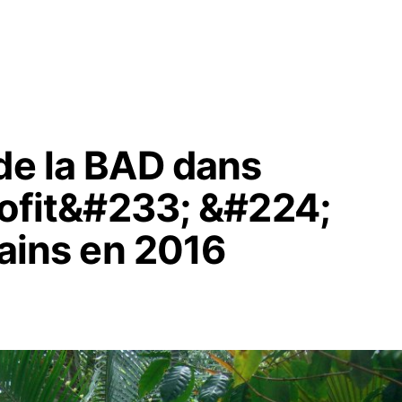
de la BAD dans
profit&#233; &#224;
cains en 2016