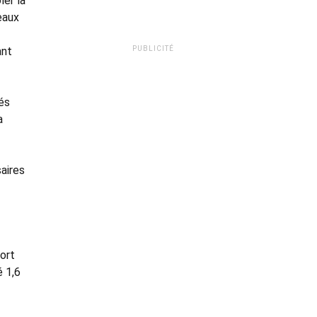
ler la
eaux
ant
PUBLICITÉ
és
a
saires
ort
é 1,6