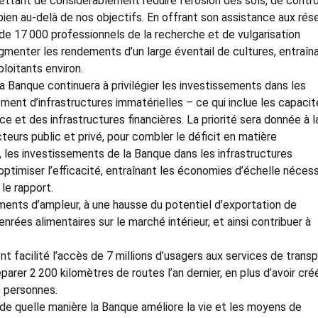
ttant de considérablement réduire l’érosion des sols, de contrô
z bien au-delà de nos objectifs. En offrant son assistance aux rés
de 17 000 professionnels de la recherche et de vulgarisation
gmenter les rendements d’un large éventail de cultures, entraîn
loitants environ.
 la Banque continuera à privilégier les investissements dans les
ment d’infrastructures immatérielles – ce qui inclue les capacit
rce et des infrastructures financières. La priorité sera donnée à l
eurs public et privé, pour combler le déficit en matière
e, les investissements de la Banque dans les infrastructures
optimiser l’efficacité, entraînant les économies d’échelle néces
le rapport.
ements d’ampleur, à une hausse du potentiel d’exportation de
enrées alimentaires sur le marché intérieur, et ainsi contribuer à
 facilité l’accès de 7 millions d’usagers aux services de transp
réparer 2 200 kilomètres de routes l’an dernier, en plus d’avoir cré
0 personnes.
de quelle manière la Banque améliore la vie et les moyens de