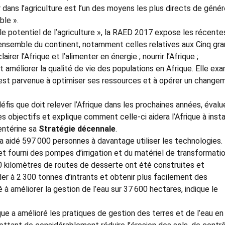
ir dans l’agriculture est l’un des moyens les plus directs de génér
ble ».
 le potentiel de l’agriculture », la RAED 2017 expose les récente
ensemble du continent, notamment celles relatives aux Cinq gr
airer l’Afrique et l’alimenter en énergie ; nourrir l’Afrique ;
 ; et améliorer la qualité de vie des populations en Afrique. Elle ex
est parvenue à optimiser ses ressources et à opérer un change
fis que doit relever l’Afrique dans les prochaines années, évalu
 objectifs et explique comment celle-ci aidera l’Afrique à insta
entérine sa
Stratégie décennale
.
 a aidé 597 000 personnes à davantage utiliser les technologies.
et fourni des pompes d’irrigation et du matériel de transformati
20 kilomètres de routes de desserte ont été construites et
der à 2 300 tonnes d’intrants et obtenir plus facilement des
 améliorer la gestion de l’eau sur 37 600 hectares, indique le
que a amélioré les pratiques de gestion des terres et de l’eau en