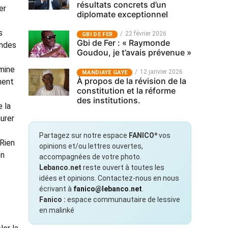
résultats concrets d’un
er
diplomate exceptionnel
s
22 février 2026
GBI DE FER
Gbi de Fer : « Raymonde
andes
Goudou, je t’avais prévenue »
amine
12 janvier 2026
MANDIAYE GAYE
À propos de la révision de la
ment
constitution et la réforme
des institutions.
e la
urer
Partagez sur notre espace
FANICO*
vos
 Rien
opinions et/ou lettres ouvertes,
on
accompagnées de votre photo.
Lebanco.net
reste ouvert à toutes les
idées et opinions. Contactez-nous en nous
écrivant à
fanico@lebanco.net
.
Fanico :
espace communautaire de lessive
en malinké