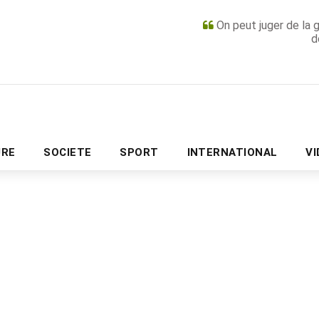
On peut juger de la 
d
PUBLICITÉ
URE
SOCIETE
SPORT
INTERNATIONAL
V