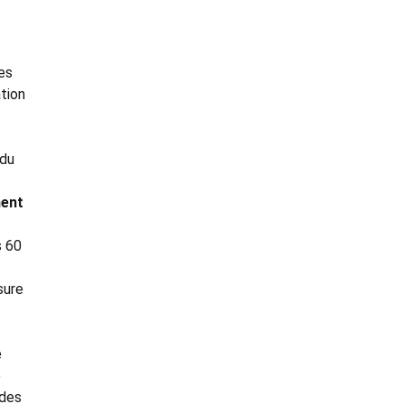
es
ation
 du
ment
s
s 60
sure
e
e
 des