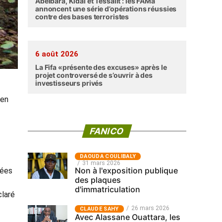
Abéibara, Kidal et Tessalit : les FAMa
annoncent une série d’opérations réussies
contre des bases terroristes
6 août 2026
La Fifa «présente des excuses» après le
projet controversé de s’ouvrir à des
investisseurs privés
 en
FANICO
‎DAOUDA COULIBALY
31 mars 2026
Non à l'exposition publique
lées
des plaques
d'immatriculation
claré
26 mars 2026
CLAUDE SAHY
Avec Alassane Ouattara, les