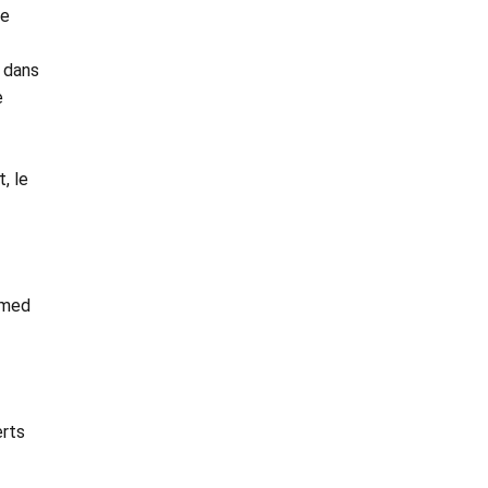
De
r dans
e
, le
mmed
erts