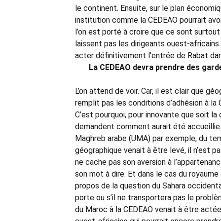
le continent. Ensuite, sur le plan économi
institution comme la CEDEAO pourrait avo
l’on est porté à croire que ce sont surtou
laissent pas les dirigeants ouest-africains
acter définitivement l’entrée de Rabat dan
La CEDEAO devra prendre des garde-
L’on attend de voir. Car, il est clair que 
remplit pas les conditions d’adhésion à l
C’est pourquoi, pour innovante que soit la 
demandent comment aurait été accueillie l
Maghreb arabe (UMA) par exemple, du temp
géographique venait à être levé, il n’est pas
ne cache pas son aversion à l’appartenance
son mot à dire. Et dans le cas du royaume c
propos de la question du Sahara occidental
porte ou s’il ne transportera pas le problè
du Maroc à la CEDEAO venait à être actée, 