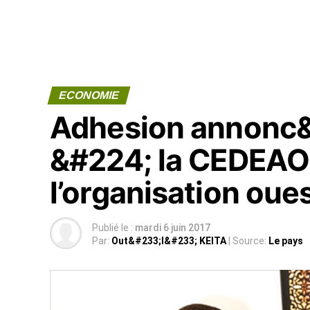
ECONOMIE
Adhesion annonc
&#224; la CEDEAO 
l’organisation oues
Publié le :
mardi 6 juin 2017
Par:
Out&#233;l&#233; KEITA
| Source:
Le pays