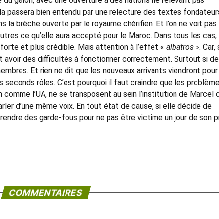
e du galon, avec une ouverture à des nations ne relevant pas
a passera bien entendu par une relecture des textes fondateurs
ns la brèche ouverte par le royaume chérifien. Et l’on ne voit pas
tres ce qu’elle aura accepté pour le Maroc. Dans tous les cas,
 forte et plus crédible. Mais attention à l’effet «
albatros
». Car, s
 avoir des difficultés à fonctionner correctement. Surtout si de
mbres. Et rien ne dit que les nouveaux arrivants viendront pour 
es seconds rôles. C’est pourquoi il faut craindre que les problèm
tion comme l’UA, ne se transposent au sein l’institution de Marcel 
parler d’une même voix. En tout état de cause, si elle décide de
prendre des garde-fous pour ne pas être victime un jour de son p
COMMENTAIRES