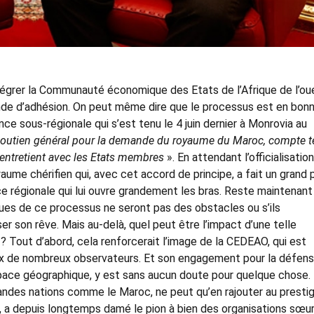
égrer la Communauté économique des Etats de l’Afrique de l’ou
nde d’adhésion. On peut même dire que le processus est en bon
ance sous-régionale qui s’est tenu le 4 juin dernier à Monrovia au
outien général pour la demande du royaume du Maroc, compte 
 entretient avec les Etats membres
». En attendant l’officialisation
aume chérifien qui, avec cet accord de principe, a fait un grand 
e régionale qui lui ouvre grandement les bras. Reste maintenant
iques de ce processus ne seront pas des obstacles ou s’ils
er son rêve. Mais au-delà, quel peut être l’impact d’une telle
 ? Tout d’abord, cela renforcerait l’image de la CEDEAO, qui est
yeux de nombreux observateurs. Et son engagement pour la défen
ace géographique, y est sans aucun doute pour quelque chose.
grandes nations comme le Maroc, ne peut qu’en rajouter au presti
e, a depuis longtemps damé le pion à bien des organisations sœur