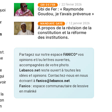
22 février 2026
GBI DE FER
Gbi de Fer : « Raymonde
quoi
Goudou, je t’avais prévenue »
e
ur
12 janvier 2026
MANDIAYE GAYE
À propos de la révision de la
constitution et la réforme
ès
des institutions.
st.
Partagez sur notre espace
FANICO*
vos
se
opinions et/ou lettres ouvertes,
accompagnées de votre photo.
le
Lebanco.net
reste ouvert à toutes les
idées et opinions. Contactez-nous en nous
qui
écrivant à
fanico@lebanco.net
.
voir
Fanico :
espace communautaire de lessive
en malinké
 la
ion
on