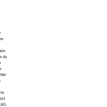
e
re
ion.
;s du
e
e
lier
n
tte
 est
EAO,