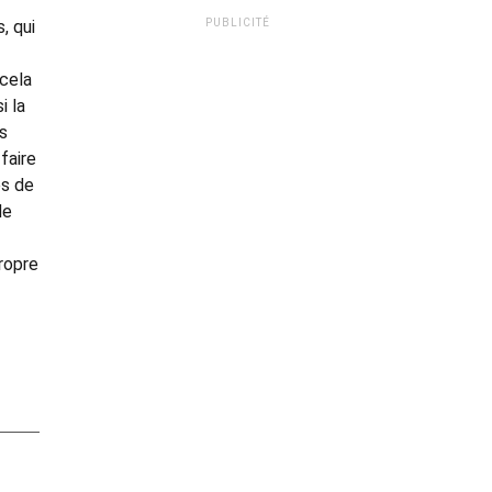
PUBLICITÉ
, qui
 cela
i la
s
faire
es de
de
ropre