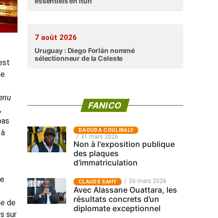
essentiels en Ituri
7 août 2026
Uruguay : Diego Forlán nommé
sélectionneur de la Celeste
est
ne
tenu
FANICO
,
pas
‎DAOUDA COULIBALY
 à
31 mars 2026
Non à l'exposition publique
des plaques
d'immatriculation
se
26 mars 2026
CLAUDE SAHY
Avec Alassane Ouattara, les
résultats concrets d’un
ge de
diplomate exceptionnel
s sur