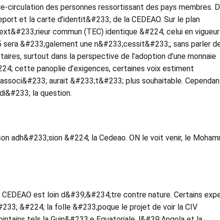
bre-circulation des personnes ressortissant des pays membres. 
ort et la carte d’identit&#233; de la CEDEAO. Sur le plan
f ext&#233;rieur commun (TEC) identique &#224; celui en vigueu
015 sera &#233;galement une n&#233;cessit&#233;, sans parler d
taires, surtout dans la perspective de l’adoption d’une monnaie
4; cette panoplie d’exigences, certaines voix estiment
associ&#233; aurait &#233;t&#233; plus souhaitable. Cependant
i&#233; la question.
n adh&#233;sion &#224; la Cedeao. ON le voit venir, le Moha
CEDEAO est loin d&#39;&#234;tre contre nature. Certains exp
33; &#224; la folle &#233;poque le projet de voir la CIV
intains tels la Guin&#233;e Equatoriale, l&#39;Angola et la