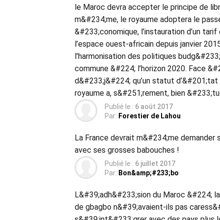
le Maroc devra accepter le principe de li
m&#234;me, le royaume adoptera le passep
&#233;conomique, l’instauration d’un tari
l’espace ouest-africain depuis janvier 2
l’harmonisation des politiques budg&#233;
commune &#224; l’horizon 2020. Face &#22
d&#233;j&#224; qu’un statut d’&#201;tat 
royaume a, s&#251;rement, bien &#233;tud
Publié le :
6 août 2017
Par:
Forestier de Lahou
La France devrait m&#234;me demander so
avec ses grosses babouches !
Publié le :
6 juillet 2017
Par:
Bon&amp;#233;bo
L&#39;adh&#233;sion du Maroc &#224; la 
de gbagbo n&#39;avaient-ils pas caress&#2
s&#39;int&#233;grer avec des pays plus lo