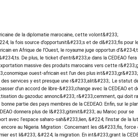
fricaine de la diplomatie marocaine, cette volont&#233;
4; la fois source d’opportunit&#233;s et de d&#233;fis pour l
ricain en Afrique de l’Ouest, le royaume juge opportun d’&#234;t
#234;ts. De plus, le ticket d’entr&#233;e dans la CEDEAO fera
exportation massive des produits marocains vers cette r&#233;g
233;conomique ouest-africain est l’un des plus int&#233;gr&#233
et des services y est presque une r&#233;alit&#233;. Le statut d
 passer d’un accord de libre-&#233;change avec la CEDEAO et d
33;tisation du gazoduc annonc&#233; r&#233;cemment, qui doit ral
e bonne partie des pays membres de la CEDEAO. Enfin, sur le pla
CEDEAO donnera plus de l&#233;gitimit&#233; au Maroc pour se
rt avec l’espace saharo-sah&#233;lien, &#224; l’instar de la lu
encore au Nigeria. Migration : Concernant les d&#233;fis, force
mier est li&#233; &#224; la migration. En int&#233;grant la CED