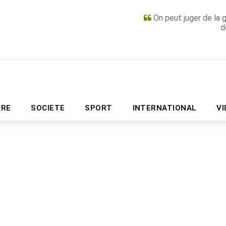
On peut juger de la 
d
PUBLICITÉ
URE
SOCIETE
SPORT
INTERNATIONAL
V