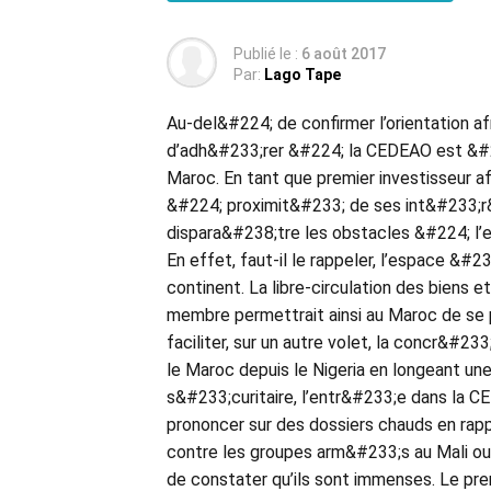
Publié le :
6 août 2017
Par:
Lago Tape
Au-del&#224; de confirmer l’orientation a
d’adh&#233;rer &#224; la CEDEAO est &#22
Maroc. En tant que premier investisseur af
&#224; proximit&#233; de ses int&#233;r&
dispara&#238;tre les obstacles &#224; l’
En effet, faut-il le rappeler, l’espace &#
continent. La libre-circulation des biens 
membre permettrait ainsi au Maroc de se
faciliter, sur un autre volet, la concr&#2
le Maroc depuis le Nigeria en longeant un
s&#233;curitaire, l’entr&#233;e dans la 
prononcer sur des dossiers chauds en rappo
contre les groupes arm&#233;s au Mali ou 
de constater qu’ils sont immenses. Le pre