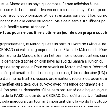
que, le Maroc est un pays qui compte. Et son adhésion à une
ir pour effet de booster les économies de ces pays. C’est pour
t ces raisons économiques et les avantages qui y sont liés, qui n
 insensibles à la cause du Maroc. Mais cela sera-t-il suffisant po
s la famille ouest-africaine ?
fous pour ne pas être victime un jour de son propre succ
géographiquement, le Maroc qui est un pays du Nord de l’Afrique, ne
a CEDEAO qui est un regroupement des Etats de l’Afrique de l’Oue
démarche du Maroc, elle n’en fait pas moins sourire certains qui 
a demande d’adhésion d’un pays au sud du Sahara à l’Union du
s de sa splendeur. Pour en revenir au Maroc, même si l’obstac
 sûr qu’il serait au bout de ses peines car, l’Union africaine (UA) 
 d’un même Etat à plusieurs organisations régionales, pourrait a
hérifien qui a déjà joué au yoyo avec l’instance continentale à
, l’on peut se demander s’il ne sera pas tenté de claquer un jour
me de la RASD au sein de la CEDEAO. Quoi qu’il en soit, si l’adhés
cela marquerait un tournant important dans la vie de l’instituti