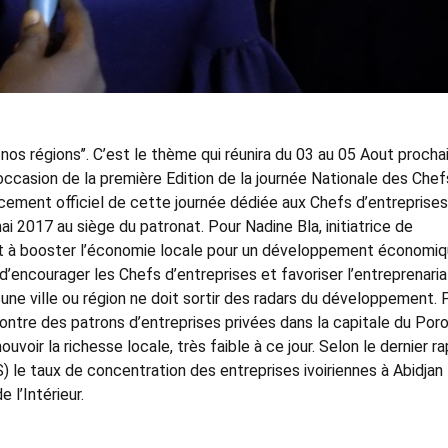
nos régions’’. C’est le thème qui réunira du 03 au 05 Aout procha
’occasion de la première Edition de la journée Nationale des Chef
cement officiel de cette journée dédiée aux Chefs d’entreprise
i 2017 au siège du patronat. Pour Nadine Bla, initiatrice de
nt à booster l’économie locale pour un développement économi
t d’encourager les Chefs d’entreprises et favoriser l’entreprenaria
aucune ville ou région ne doit sortir des radars du développement. 
contre des patrons d’entreprises privées dans la capitale du Poro
voir la richesse locale, très faible à ce jour. Selon le dernier r
NS) le taux de concentration des entreprises ivoiriennes à Abidjan
 l’Intérieur.