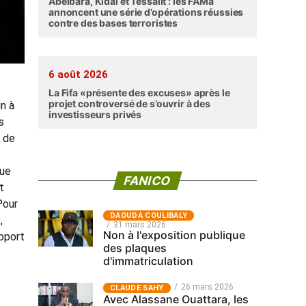
Abéibara, Kidal et Tessalit : les FAMa
annoncent une série d’opérations réussies
contre des bases terroristes
6 août 2026
La Fifa «présente des excuses» après le
projet controversé de s’ouvrir à des
in à
investisseurs privés
s
s de
que
FANICO
t
Pour
‎DAOUDA COULIBALY
,
31 mars 2026
Non à l'exposition publique
apport
des plaques
d'immatriculation
26 mars 2026
CLAUDE SAHY
Avec Alassane Ouattara, les