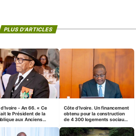
PLUS D'ARTICLES
d’Ivoire - An 66. « Ce
Côte d’Ivoire. Un financement
ait le Président de la
obtenu pour la construction
blique aux Anciens
de 4 300 logements sociaux
attants, c'est inédit »
et économiques à Abidjan,
 Yassoungo Koné ®)
Bouaké et Yamoussoukro