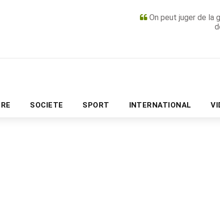
On peut juger de la 
d
PUBLICITÉ
URE
SOCIETE
SPORT
INTERNATIONAL
V