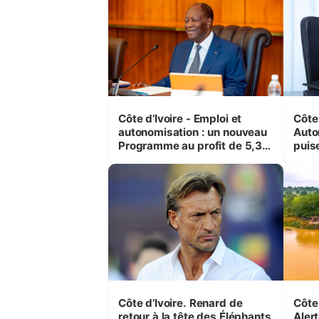
Côte d’Ivoire - Emploi et
Côte 
autonomisation : un nouveau
Auto
Programme au profit de 5,3
puise
millions de jeunes
préc
Côte d’Ivoire. Renard de
Côte 
retour à la tête des Éléphants
Alert