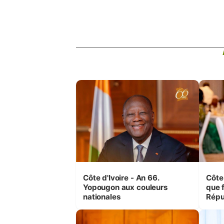
Côte d'Ivoire - An 66.
Côte 
Yopougon aux couleurs
que f
nationales
Répu
Comb
(Cne