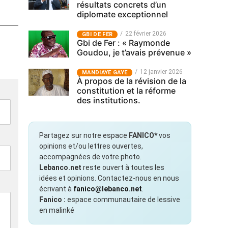
résultats concrets d’un
diplomate exceptionnel
22 février 2026
GBI DE FER
Gbi de Fer : « Raymonde
Goudou, je t’avais prévenue »
12 janvier 2026
MANDIAYE GAYE
À propos de la révision de la
constitution et la réforme
des institutions.
Partagez sur notre espace
FANICO*
vos
opinions et/ou lettres ouvertes,
accompagnées de votre photo.
Lebanco.net
reste ouvert à toutes les
idées et opinions. Contactez-nous en nous
écrivant à
fanico@lebanco.net
.
Fanico :
espace communautaire de lessive
en malinké