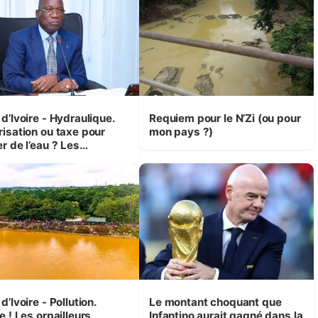
d’Ivoire - Hydraulique.
Requiem pour le N’Zi (ou pour
risation ou taxe pour
mon pays ?)
r de l’eau ? Les
isions d’Assahoré
d’Ivoire - Pollution.
Le montant choquant que
e ! Les orpailleurs
Infantino aurait gagné dans la