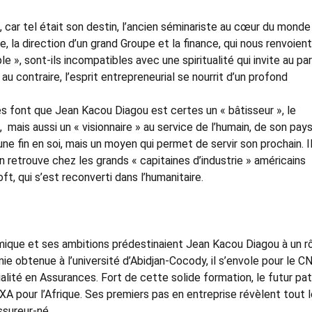
 car tel était son destin, l’ancien séminariste au cœur du monde
se, la direction d’un grand Groupe et la finance, qui nous renvoient
 », sont-ils incompatibles avec une spiritualité qui invite au pa
au contraire, l’esprit entrepreneurial se nourrit d’un profond
és font que Jean Kacou Diagou est certes un « bâtisseur », le
ais aussi un « visionnaire » au service de l’humain, de son pays
 une fin en soi, mais un moyen qui permet de servir son prochain. Il
 retrouve chez les grands « capitaines d’industrie » américains
t, qui s’est reconverti dans l’humanitaire.
mique et ses ambitions prédestinaient Jean Kacou Diagou à un r
ie obtenue à l’université d’Abidjan-Cocody, il s’envole pour le 
ialité en Assurances. Fort de cette solide formation, le futur pa
AXA pour l’Afrique. Ses premiers pas en entreprise révèlent tout 
ssureur-né.