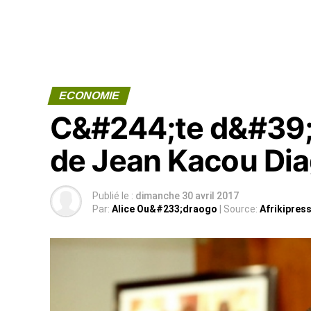
ECONOMIE
C&#244;te d&#39;Iv
de Jean Kacou Di
Publié le :
dimanche 30 avril 2017
Par:
Alice Ou&#233;draogo
| Source:
Afrikipres