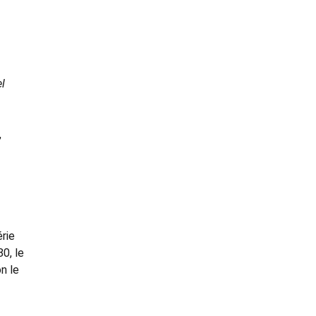
el
,
rie
0, le
n le