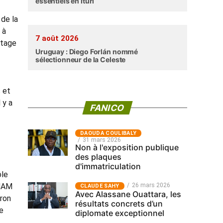
essentiels en Ituri
 de la
 à
7 août 2026
rtage
Uruguay : Diego Forlán nommé
sélectionneur de la Celeste
 et
 y a
FANICO
‎DAOUDA COULIBALY
31 mars 2026
Non à l'exposition publique
des plaques
d'immatriculation
ôle
CNAM
26 mars 2026
CLAUDE SAHY
Avec Alassane Ouattara, les
tron
résultats concrets d’un
le
diplomate exceptionnel