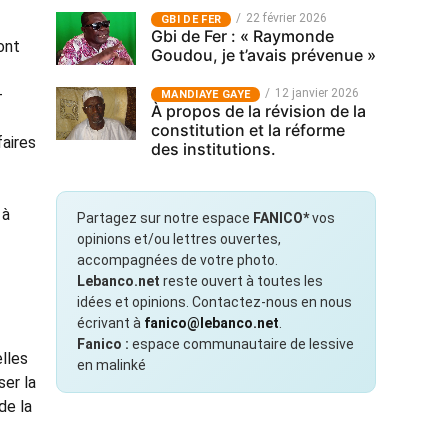
22 février 2026
GBI DE FER
Gbi de Fer : « Raymonde
ont
Goudou, je t’avais prévenue »
-
12 janvier 2026
MANDIAYE GAYE
À propos de la révision de la
constitution et la réforme
faires
des institutions.
 à
Partagez sur notre espace
FANICO*
vos
opinions et/ou lettres ouvertes,
accompagnées de votre photo.
Lebanco.net
reste ouvert à toutes les
idées et opinions. Contactez-nous en nous
écrivant à
fanico@lebanco.net
.
Fanico :
espace communautaire de lessive
lles
en malinké
ser la
de la