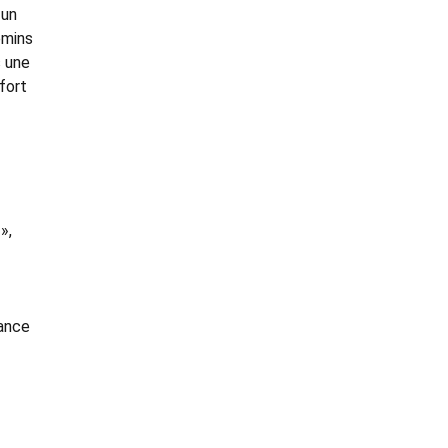
 un
emins
s une
fort
»,
iance