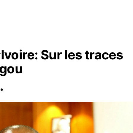
oire: Sur les traces
agou
se