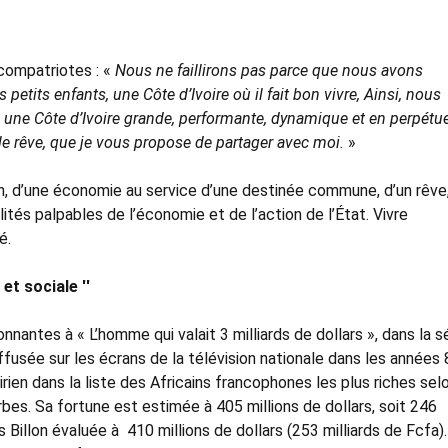
compatriotes : «
Nous ne faillirons pas parce que nous avons
s petits enfants, une Côte d’Ivoire où il fait bon vivre, Ainsi, nous
s à une Côte d’Ivoire grande, performante, dynamique et en perpétu
e le rêve, que je vous propose de partager avec moi.
»
en, d’une économie au service d’une destinée commune, d’un rêve
alités palpables de l’économie et de l’action de l’État. Vivre
é.
et sociale ''
ntes à « L’homme qui valait 3 milliards de dollars », dans la sé
ffusée sur les écrans de la télévision nationale dans les années 8
en dans la liste des Africains francophones les plus riches selo
s. Sa fortune est estimée à 405 millions de dollars, soit 246
s Billon évaluée à 410 millions de dollars (253 milliards de Fcfa).