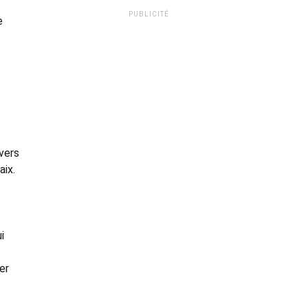
PUBLICITÉ
e
avers
aix.
i
er