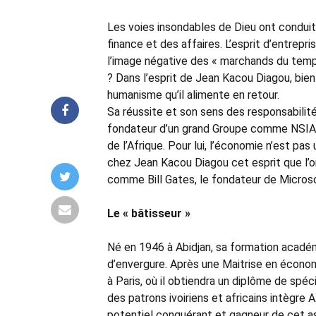
Les voies insondables de Dieu ont conduit,
finance et des affaires. L’esprit d’entrepri
l’image négative des « marchands du temple
? Dans l’esprit de Jean Kacou Diagou, bien 
humanisme qu’il alimente en retour.
Sa réussite et son sens des responsabilit
fondateur d’un grand Groupe comme NSIA, m
de l’Afrique. Pour lui, l’économie n’est pas
chez Jean Kacou Diagou cet esprit que l’on
comme Bill Gates, le fondateur de Microsof
Le « bâtisseur »
Né en 1946 à Abidjan, sa formation acadé
d’envergure. Après une Maitrise en économ
à Paris, où il obtiendra un diplôme de spéc
des patrons ivoiriens et africains intègre 
potentiel conquérant et gagneur de cet a