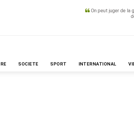
On peut juger de la 
d
PUBLICITÉ
URE
SOCIETE
SPORT
INTERNATIONAL
V