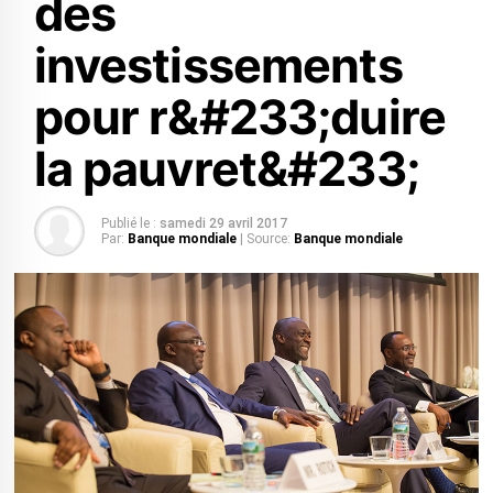
des
investissements
pour r&#233;duire
la pauvret&#233;
Publié le :
samedi 29 avril 2017
Par:
Banque mondiale
| Source:
Banque mondiale