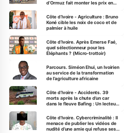
d’Ormuz fait monter les prix en
Côte d’Ivoire
Côte d’Ivoire - Agriculture : Bruno
Koné cible les noix de coco et de
palmier à huile
Côte d’Ivoire. Après Emerse Faé,
quel sélectionneur pour les
Éléphants ? (Micro-trottoir)
Parcours. Siméon Ehui, un Ivoirien
au service de la transformation
de l’agriculture africaine
Côte d’Ivoire - Accidents. 39
morts après la chute d’un car
dans le fleuve Bafing : Un lecteur
dénonce la légèreté du ministère
des Transports
Côte d'Ivoire. Cybercriminalité : Il
menace de publier les vidéos de
nudité d’une amie qui refuse ses