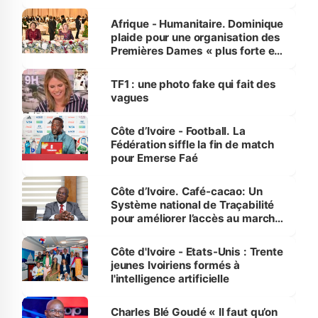
avances
Afrique - Humanitaire. Dominique
plaide pour une organisation des
Premières Dames « plus forte et
influente, dont l'impact s'affirme
sur la scène internationale »
TF1 : une photo fake qui fait des
vagues
Côte d’Ivoire - Football. La
Fédération siffle la fin de match
pour Emerse Faé
Côte d’Ivoire. Café-cacao: Un
Système national de Traçabilité
pour améliorer l’accès au marché
international
Côte d'Ivoire - Etats-Unis : Trente
jeunes Ivoiriens formés à
l'intelligence artificielle
Charles Blé Goudé « Il faut qu’on