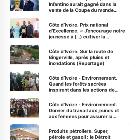
Infantino aurait gagné dans la
vente de la Coupe du monde
révélé
Côte d’Ivoire. Prix national
d’Excellence. « J’encourage notre
jeunesse à (…) cultiver la
compétence et l’intégrité »
(Alassane Ouattara
Côte d'Ivoire. Sur la route de
Bingerville, après pluies et
inondations (Reportage)
Côte d’Ivoire - Environnement.
Quand les forêts sacrées
inspirent dans les actions de
reboisement
Côte d’Ivoire - Environnement.
Donner du travail aux jeunes et
aux femmes pour assurer la
protection des espèces
menacées
Produits pétroliers. Super,
pétrole et gasoil : le Détroit