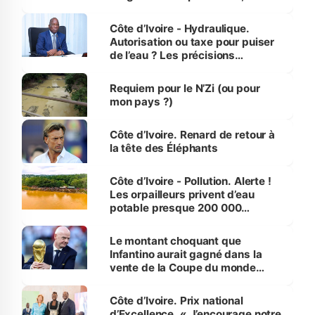
millions de jeunes
Côte d’Ivoire - Hydraulique.
Autorisation ou taxe pour puiser
de l’eau ? Les précisions
d’Assahoré
Requiem pour le N’Zi (ou pour
mon pays ?)
Côte d’Ivoire. Renard de retour à
la tête des Éléphants
Côte d’Ivoire - Pollution. Alerte !
Les orpailleurs privent d’eau
potable presque 200 000
habitants autour d’Agboville
Le montant choquant que
Infantino aurait gagné dans la
vente de la Coupe du monde
révélé
Côte d’Ivoire. Prix national
d’Excellence. « J’encourage notre