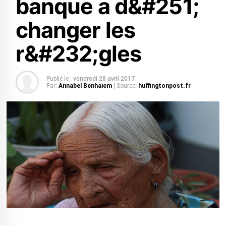
banque a d&#251;
changer les
r&#232;gles
Publié le :
vendredi 28 avril 2017
Par:
Annabel Benhaiem
| Source:
huffingtonpost.fr