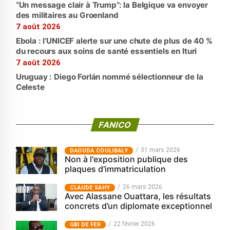
“Un message clair à Trump”: la Belgique va envoyer
des militaires au Groenland
7 août 2026
Ebola : l’UNICEF alerte sur une chute de plus de 40 %
du recours aux soins de santé essentiels en Ituri
7 août 2026
Uruguay : Diego Forlán nommé sélectionneur de la
Celeste
FANICO
31 mars 2026
‎DAOUDA COULIBALY
Non à l'exposition publique des
plaques d'immatriculation
26 mars 2026
CLAUDE SAHY
Avec Alassane Ouattara, les résultats
concrets d’un diplomate exceptionnel
22 février 2026
GBI DE FER