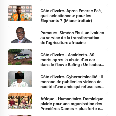
Côte d’Ivoire. Après Emerse Faé,
quel sélectionneur pour les
Éléphants ? (Micro-trottoir)
Parcours. Siméon Ehui, un Ivoirien
au service de la transformation
de l’agriculture africaine
Côte d’Ivoire - Accidents. 39
morts après la chute d’un car
dans le fleuve Bafing : Un lecteur
dénonce la légèreté du ministère
des Transports
Côte d'Ivoire. Cybercriminalité : Il
menace de publier les vidéos de
nudité d’une amie qui refuse ses
avances
Afrique - Humanitaire. Dominique
plaide pour une organisation des
Premières Dames « plus forte et
influente, dont l'impact s'affirme