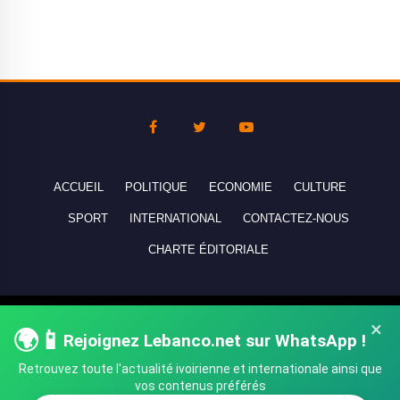
ACCUEIL
POLITIQUE
ECONOMIE
CULTURE
SPORT
INTERNATIONAL
CONTACTEZ-NOUS
CHARTE ÉDITORIALE
Copyright © 2010-2026 lebanco.net - Tous droits de reproduction
×
🌍📱
réservés - All rights reserved.
Rejoignez Lebanco.net sur WhatsApp !
Retrouvez toute l'actualité ivoirienne et internationale ainsi que
vos contenus préférés