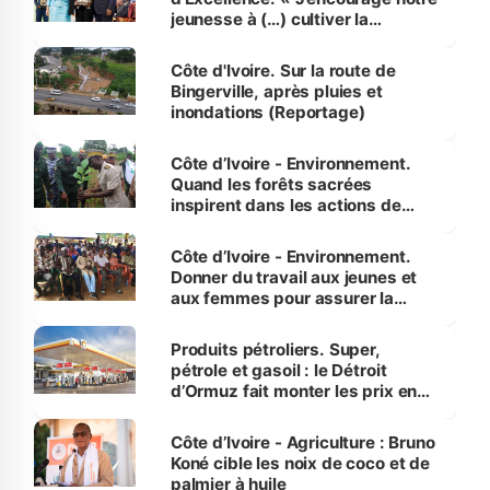
jeunesse à (…) cultiver la
compétence et l’intégrité »
(Alassane Ouattara
Côte d'Ivoire. Sur la route de
Bingerville, après pluies et
inondations (Reportage)
Côte d’Ivoire - Environnement.
Quand les forêts sacrées
inspirent dans les actions de
reboisement
Côte d’Ivoire - Environnement.
Donner du travail aux jeunes et
aux femmes pour assurer la
protection des espèces
menacées
Produits pétroliers. Super,
pétrole et gasoil : le Détroit
d’Ormuz fait monter les prix en
Côte d’Ivoire
Côte d’Ivoire - Agriculture : Bruno
Koné cible les noix de coco et de
palmier à huile