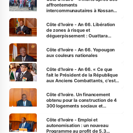
affrontements
intercommunautaires à Kossandji
(Alepé) - Notre correspondant au
milieu des sinistrés
Côte d’Ivoire - An 66. Libération
de zones à risque et
déguerpissement : Ouattara
assure du « strict respect de
l'Etat de droit pour préserver les
Côte d'Ivoire - An 66. Yopougon
vies humaines »
aux couleurs nationales
Côte d’Ivoire - An 66. « Ce que
fait le Président de la République
aux Anciens Combattants, c'est
inédit » (Cne Yassoungo Koné ®)
Côte d’Ivoire. Un financement
obtenu pour la construction de 4
300 logements sociaux et
économiques à Abidjan, Bouaké
et Yamoussoukro
Côte d’Ivoire - Emploi et
autonomisation : un nouveau
Programme au profit de 5,3