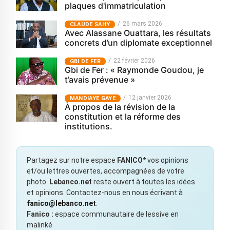
plaques d'immatriculation
26 mars 2026
CLAUDE SAHY
Avec Alassane Ouattara, les résultats
concrets d’un diplomate exceptionnel
22 février 2026
GBI DE FER
Gbi de Fer : « Raymonde Goudou, je
t’avais prévenue »
12 janvier 2026
MANDIAYE GAYE
À propos de la révision de la
constitution et la réforme des
institutions.
Partagez sur notre espace
FANICO*
vos opinions
et/ou lettres ouvertes, accompagnées de votre
photo.
Lebanco.net
reste ouvert à toutes les idées
et opinions. Contactez-nous en nous écrivant à
fanico@lebanco.net
.
Fanico :
espace communautaire de lessive en
malinké