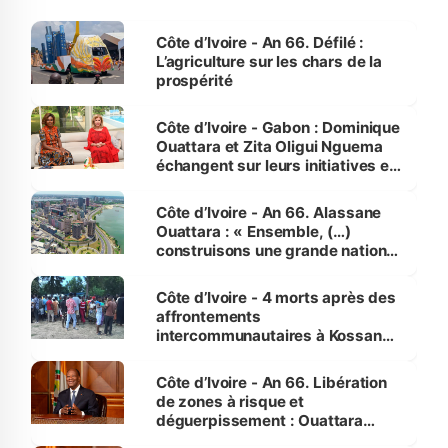
Côte d’Ivoire - An 66. Défilé :
L’agriculture sur les chars de la
prospérité
Côte d’Ivoire - Gabon : Dominique
Ouattara et Zita Oligui Nguema
échangent sur leurs initiatives en
faveur des femmes et des
enfants
Côte d’Ivoire - An 66. Alassane
Ouattara : « Ensemble, (…)
construisons une grande nation
pour nous-mêmes et pour les
générations futures »
Côte d’Ivoire - 4 morts après des
affrontements
intercommunautaires à Kossandji
(Alepé) - Notre correspondant au
milieu des sinistrés
Côte d’Ivoire - An 66. Libération
de zones à risque et
déguerpissement : Ouattara
assure du « strict respect de