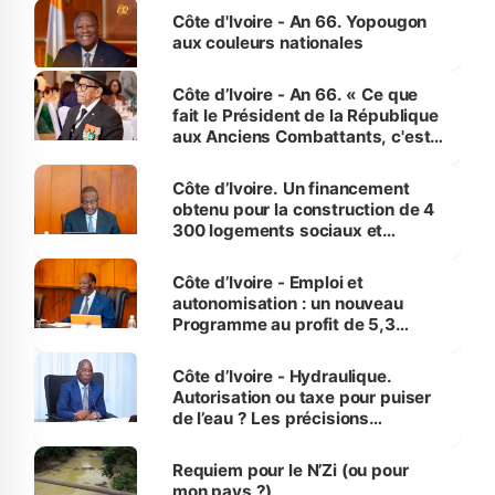
l'Etat de droit pour préserver les
Côte d'Ivoire - An 66. Yopougon
vies humaines »
aux couleurs nationales
Côte d’Ivoire - An 66. « Ce que
fait le Président de la République
aux Anciens Combattants, c'est
inédit » (Cne Yassoungo Koné ®)
Côte d’Ivoire. Un financement
obtenu pour la construction de 4
300 logements sociaux et
économiques à Abidjan, Bouaké
et Yamoussoukro
Côte d’Ivoire - Emploi et
autonomisation : un nouveau
Programme au profit de 5,3
millions de jeunes
Côte d’Ivoire - Hydraulique.
Autorisation ou taxe pour puiser
de l’eau ? Les précisions
d’Assahoré
Requiem pour le N’Zi (ou pour
mon pays ?)