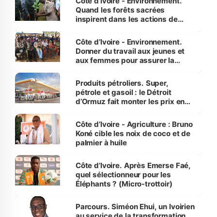
Côte d’Ivoire - Environnement.
Quand les forêts sacrées
inspirent dans les actions de
reboisement
Côte d’Ivoire - Environnement.
Donner du travail aux jeunes et
aux femmes pour assurer la
protection des espèces
menacées
Produits pétroliers. Super,
pétrole et gasoil : le Détroit
d’Ormuz fait monter les prix en
Côte d’Ivoire
Côte d’Ivoire - Agriculture : Bruno
Koné cible les noix de coco et de
palmier à huile
Côte d’Ivoire. Après Emerse Faé,
quel sélectionneur pour les
Éléphants ? (Micro-trottoir)
Parcours. Siméon Ehui, un Ivoirien
au service de la transformation