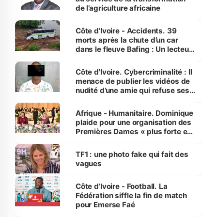
de l’agriculture africaine
Côte d’Ivoire - Accidents. 39
morts après la chute d’un car
dans le fleuve Bafing : Un lecteur
dénonce la légèreté du ministère
des Transports
Côte d'Ivoire. Cybercriminalité : Il
menace de publier les vidéos de
nudité d’une amie qui refuse ses
avances
Afrique - Humanitaire. Dominique
plaide pour une organisation des
Premières Dames « plus forte et
influente, dont l'impact s'affirme
sur la scène internationale »
TF1 : une photo fake qui fait des
vagues
Côte d’Ivoire - Football. La
Fédération siffle la fin de match
pour Emerse Faé