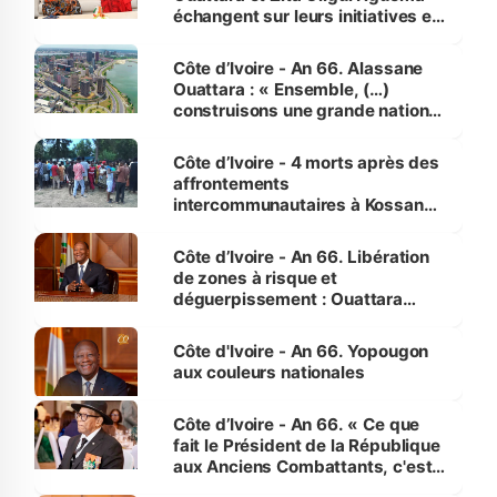
échangent sur leurs initiatives en
faveur des femmes et des
enfants
Côte d’Ivoire - An 66. Alassane
Ouattara : « Ensemble, (…)
construisons une grande nation
pour nous-mêmes et pour les
générations futures »
Côte d’Ivoire - 4 morts après des
affrontements
intercommunautaires à Kossandji
(Alepé) - Notre correspondant au
milieu des sinistrés
Côte d’Ivoire - An 66. Libération
de zones à risque et
déguerpissement : Ouattara
assure du « strict respect de
l'Etat de droit pour préserver les
Côte d'Ivoire - An 66. Yopougon
vies humaines »
aux couleurs nationales
Côte d’Ivoire - An 66. « Ce que
fait le Président de la République
aux Anciens Combattants, c'est
inédit » (Cne Yassoungo Koné ®)