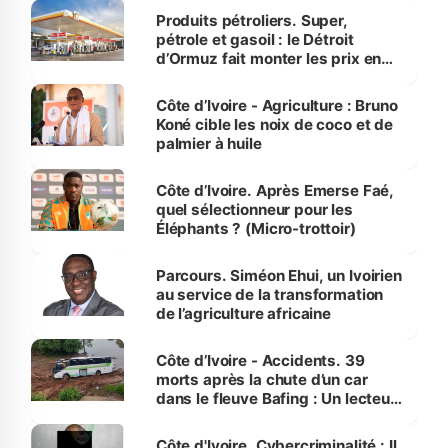
menacées
Produits pétroliers. Super,
pétrole et gasoil : le Détroit
d’Ormuz fait monter les prix en
Côte d’Ivoire
Côte d’Ivoire - Agriculture : Bruno
Koné cible les noix de coco et de
palmier à huile
Côte d’Ivoire. Après Emerse Faé,
quel sélectionneur pour les
Éléphants ? (Micro-trottoir)
Parcours. Siméon Ehui, un Ivoirien
au service de la transformation
de l’agriculture africaine
Côte d’Ivoire - Accidents. 39
morts après la chute d’un car
dans le fleuve Bafing : Un lecteur
dénonce la légèreté du ministère
des Transports
Côte d'Ivoire. Cybercriminalité : Il