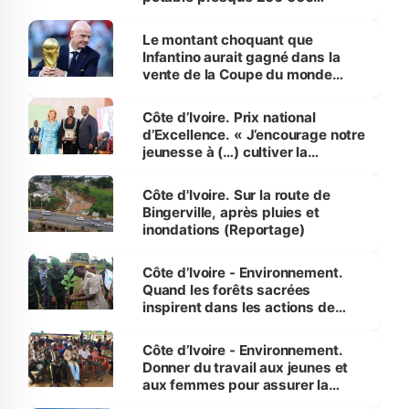
habitants autour d’Agboville
Le montant choquant que
Infantino aurait gagné dans la
vente de la Coupe du monde
révélé
Côte d’Ivoire. Prix national
d’Excellence. « J’encourage notre
jeunesse à (…) cultiver la
compétence et l’intégrité »
(Alassane Ouattara
Côte d'Ivoire. Sur la route de
Bingerville, après pluies et
inondations (Reportage)
Côte d’Ivoire - Environnement.
Quand les forêts sacrées
inspirent dans les actions de
reboisement
Côte d’Ivoire - Environnement.
Donner du travail aux jeunes et
aux femmes pour assurer la
protection des espèces