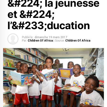
&#224; la jeunesse
et &#224;
l’&#233;ducation
Publié le :
dimanche 19 mars 2017
Par:
Children Of Africa
| Source:
Children Of Africa