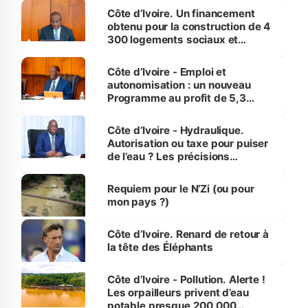
Côte d’Ivoire. Un financement
obtenu pour la construction de 4
300 logements sociaux et
économiques à Abidjan, Bouaké
et Yamoussoukro
Côte d’Ivoire - Emploi et
autonomisation : un nouveau
Programme au profit de 5,3
millions de jeunes
Côte d’Ivoire - Hydraulique.
Autorisation ou taxe pour puiser
de l’eau ? Les précisions
d’Assahoré
Requiem pour le N’Zi (ou pour
mon pays ?)
Côte d’Ivoire. Renard de retour à
la tête des Éléphants
Côte d’Ivoire - Pollution. Alerte !
Les orpailleurs privent d’eau
potable presque 200 000