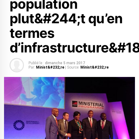
population
plut&#244;t qu’en
termes
d’infrastructure&#18
Publié le :
dimanche 5 mars 2017
Par:
Minist&#232;re
| Source:
Minist&#232;re