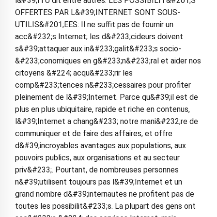
l&#39;ITU dit entre autres: LES POSSIBILIT&#201;S
OFFERTES PAR L&#39;INTERNET SONT SOUS-
UTILIS&#201;EES: Il ne suffit pas de fournir un
acc&#232;s Internet; les d&#233;cideurs doivent
s&#39;attaquer aux in&#233;galit&#233;s socio-
&#233;conomiques en g&#233;n&#233;ral et aider nos
citoyens &#224; acqu&#233;rir les
comp&#233;tences n&#233;cessaires pour profiter
pleinement de l&#39;Internet. Parce qu&#39;il est de
plus en plus ubiquitaire, rapide et riche en contenus,
l&#39;Internet a chang&#233; notre mani&#232;re de
communiquer et de faire des affaires, et offre
d&#39;incroyables avantages aux populations, aux
pouvoirs publics, aux organisations et au secteur
priv&#233;. Pourtant, de nombreuses personnes
n&#39;utilisent toujours pas l&#39;Internet et un
grand nombre d&#39;internautes ne profitent pas de
toutes les possibilit&#233;s. La plupart des gens ont