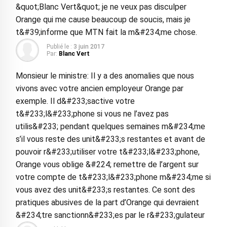
&quot;Blanc Vert&quot; je ne veux pas disculper
Orange qui me cause beaucoup de soucis, mais je
t&#39;informe que MTN fait la m&#234;me chose.
Publié le :
3 juin 2017
Par:
Blanc Vert
Monsieur le ministre: Il y a des anomalies que nous
vivons avec votre ancien employeur Orange par
exemple. Il d&#233;sactive votre
t&#233;l&#233;phone si vous ne l’avez pas
utilis&#233; pendant quelques semaines m&#234;me
s’il vous reste des unit&#233;s restantes et avant de
pouvoir r&#233;utiliser votre t&#233;l&#233;phone,
Orange vous oblige &#224; remettre de l’argent sur
votre compte de t&#233;l&#233;phone m&#234;me si
vous avez des unit&#233;s restantes. Ce sont des
pratiques abusives de la part d’Orange qui devraient
&#234;tre sanctionn&#233;es par le r&#233;gulateur