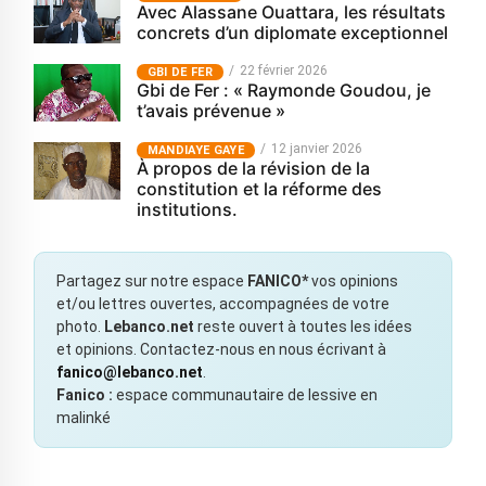
Avec Alassane Ouattara, les résultats
concrets d’un diplomate exceptionnel
22 février 2026
GBI DE FER
Gbi de Fer : « Raymonde Goudou, je
t’avais prévenue »
12 janvier 2026
MANDIAYE GAYE
À propos de la révision de la
constitution et la réforme des
institutions.
Partagez sur notre espace
FANICO*
vos opinions
et/ou lettres ouvertes, accompagnées de votre
photo.
Lebanco.net
reste ouvert à toutes les idées
et opinions. Contactez-nous en nous écrivant à
fanico@lebanco.net
.
Fanico :
espace communautaire de lessive en
malinké