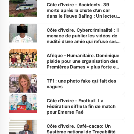
Côte d’Ivoire - Accidents. 39
morts après la chute d’un car
dans le fleuve Bafing : Un lecteur
dénonce la légèreté du ministère
des Transports
Côte d'Ivoire. Cybercriminalité : Il
menace de publier les vidéos de
nudité d’une amie qui refuse ses
avances
Afrique - Humanitaire. Dominique
plaide pour une organisation des
Premières Dames « plus forte et
influente, dont l'impact s'affirme
sur la scène internationale »
TF1 : une photo fake qui fait des
vagues
Côte d’Ivoire - Football. La
Fédération siffle la fin de match
pour Emerse Faé
Côte d’Ivoire. Café-cacao: Un
Système national de Traçabilité