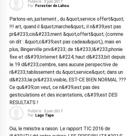
Publié le :
3 juin 2017
Par:
Forestier de Lahou
Parlons-en, justement , du &quot;service offert&quot;
!!! art, quand il &quot;marche&quot;, il n&#39;est pas
pr&#233;cis&#233;ment &quot;offert&quot; (comme
on dit : &quot;c&#39;est pas cadeau&quot;), mais en
plus, Bingerville priv&#233; de t&#233;l&#233;phonie
fixe et d&#39;Internet &#224; haut d&#233;bit depuis
le 19 d&#233;cembre, sans aucune perspective de
r&#233;tablissement du &quot;service&quot; dans un
d&#233;lai pr&#233;visible, EST-CE BIEN NORMAL ???
Ce qu&#39;on veut, ce n&#39;est pas des
gesticulations et des incantations, c&#39;est DES
RESULTATS !
Publié le :
3 juin 2017
Par:
Lago Tape
Oui, le ministre a raison. Le rapport TIC 2016 de