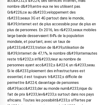
acc&#232;s &#224; des services Internet, mais
nombre d&#39;entre eux ne les utilisent pas.
Gr&#226;ce au d&#233;veloppement des
r&#233;seaux 3G et 4G partout dans le monde,
l&#39;Internet est de plus accessible pour de plus en
plus de personnes. En 2016, les r&#233;seaux mobiles
large bande desservaient 84% de la population
mondiale, et pourtant, avec un taux de
p&#233;n&#233;tration de l&#39;utilisation de
l&#39;Internet de 47,1%, le nombre d&#39;internautes
reste tr&#232;s inf&#233;rieur au nombre de
personnes ayant acc&#232;s &#224; un r&#233;seau.
Si le d&#233;ploiement des infrastructures est
essentiel, il est toujours tr&#232;s difficile de
permettre &#224; davantage de personnes
d&#39;acc&#233;der au monde num&#233;rique du
fait de prix &#233;lev&#233;s surtout dans nos pays
africains. Toutes les possibilit&#233;s offertes par