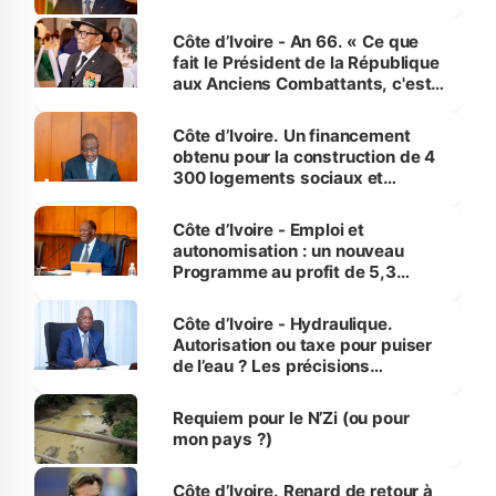
Côte d’Ivoire - An 66. « Ce que
fait le Président de la République
aux Anciens Combattants, c'est
inédit » (Cne Yassoungo Koné ®)
Côte d’Ivoire. Un financement
obtenu pour la construction de 4
300 logements sociaux et
économiques à Abidjan, Bouaké
et Yamoussoukro
Côte d’Ivoire - Emploi et
autonomisation : un nouveau
Programme au profit de 5,3
millions de jeunes
Côte d’Ivoire - Hydraulique.
Autorisation ou taxe pour puiser
de l’eau ? Les précisions
d’Assahoré
Requiem pour le N’Zi (ou pour
mon pays ?)
Côte d’Ivoire. Renard de retour à