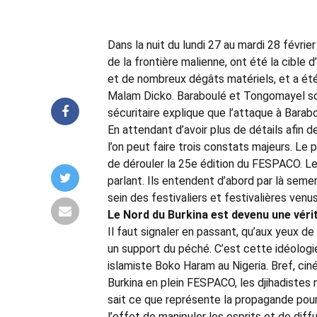
Dans la nuit du lundi 27 au mardi 28 févri
de la frontière malienne, ont été la cible 
et de nombreux dégâts matériels, et a été 
Malam Dicko. Baraboulé et Tongomayel son
sécuritaire explique que l’attaque à Barab
En attendant d’avoir plus de détails afin 
l’on peut faire trois constats majeurs. Le
de dérouler la 25e édition du FESPACO. L
parlant. Ils entendent d’abord par là semer
sein des festivaliers et festivalières venus
Le Nord du Burkina est devenu une véri
Il faut signaler en passant, qu’aux yeux de 
un support du péché. C’est cette idéologie
islamiste Boko Haram au Nigeria. Bref, cin
Burkina en plein FESPACO, les djihadistes n
sait ce que représente la propagande pour
l’effet de manipuler les esprits et de diff