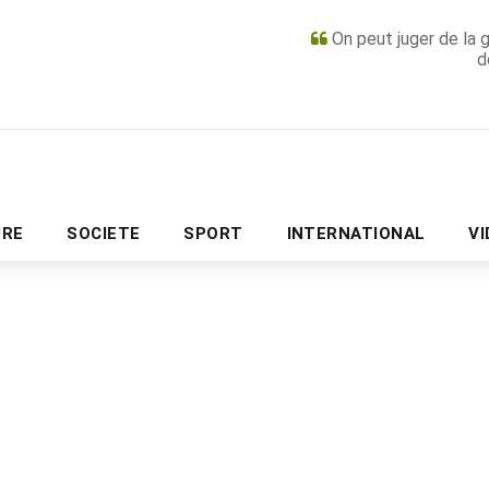
On peut juger de la 
d
PUBLICITÉ
URE
SOCIETE
SPORT
INTERNATIONAL
V