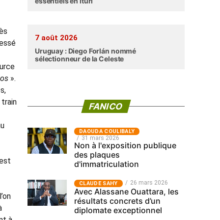
essentiels en Ituri
rès
7 août 2026
lessé
Uruguay : Diego Forlán nommé
sélectionneur de la Celeste
ource
tos
».
s,
train
FANICO
au
‎DAOUDA COULIBALY
31 mars 2026
Non à l'exposition publique
des plaques
 est
d'immatriculation
26 mars 2026
CLAUDE SAHY
Avec Alassane Ouattara, les
l’on
résultats concrets d’un
à
diplomate exceptionnel
nt à