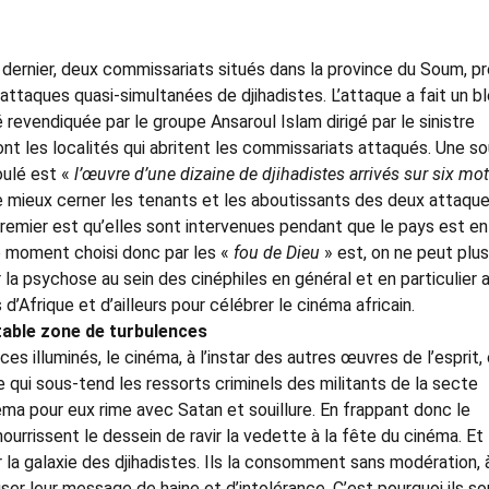
er dernier, deux commissariats situés dans la province du Soum, p
d’attaques quasi-simultanées de djihadistes. L’attaque a fait un b
revendiquée par le groupe Ansaroul Islam dirigé par le sinistre
t les localités qui abritent les commissariats attaqués. Une s
oulé est «
l’œuvre d’une dizaine de djihadistes arrivés sur
six mo
de mieux cerner les tenants et les aboutissants des deux attaque
 premier est qu’elles sont intervenues pendant que le pays est en 
e moment choisi donc par les «
fou de Dieu
» est, on ne peut plus
 la psychose au sein des cinéphiles en général et en particulier 
 d’Afrique et d’ailleurs pour célébrer le cinéma africain.
table zone de turbulences
ces illuminés, le cinéma, à l’instar des autres œuvres de l’esprit,
 qui sous-tend les ressorts criminels des militants de la secte
éma pour eux rime avec Satan et souillure. En frappant donc le
ourrissent le dessein de ravir la vedette à la fête du cinéma. Et 
 la galaxie des djihadistes. Ils la consomment sans modération, 
user leur message de haine et d’intolérance. C’est pourquoi ils so