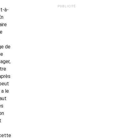
PUBLICITÉ
st-à-
En
aire
re
e
ge de
de
sager,
tre
après
 peut
 a le
aut
es
on
t
 cette