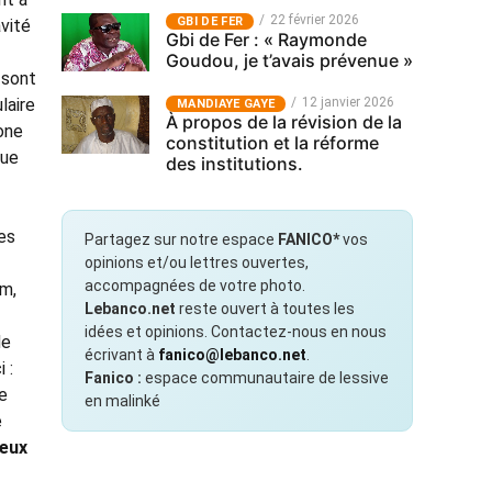
22 février 2026
GBI DE FER
vité
Gbi de Fer : « Raymonde
Goudou, je t’avais prévenue »
 sont
laire
12 janvier 2026
MANDIAYE GAYE
À propos de la révision de la
zone
constitution et la réforme
que
des institutions.
les
Partagez sur notre espace
FANICO*
vos
opinions et/ou lettres ouvertes,
accompagnées de votre photo.
um,
Lebanco.net
reste ouvert à toutes les
idées et opinions. Contactez-nous en nous
de
écrivant à
fanico@lebanco.net
.
 :
Fanico :
espace communautaire de lessive
e
en malinké
e
deux