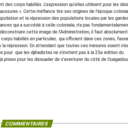
t des corps habillés. L’expression qu’elles utilisent pour les dés
haussures
». Cette méfiance tire ses origines de l’époque colonia
 spoliation et la répression des populations locales par les garde
ndances qui a succédé à celle coloniale, n’a pas fondamentalemen
t déconstruire cette image de l’Administration, il faut absolumen
 corps habillés en particulier, qui officient dans ces zones, fass
 la répression. En attendant que toutes ces mesures soient mi
re pour que les djihadistes ne s’invitent pas à la 25e édition du
jà prises pour les dissuader de s’aventurer du côté de Ouagadou
COMMENTAIRES