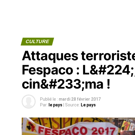
CULTURE
Attaques terrorist
Fespaco : L&#224;,
cin&#233;ma !
Publié le :
mardi 28 février 2017
Par:
le pays
| Source:
Le pays