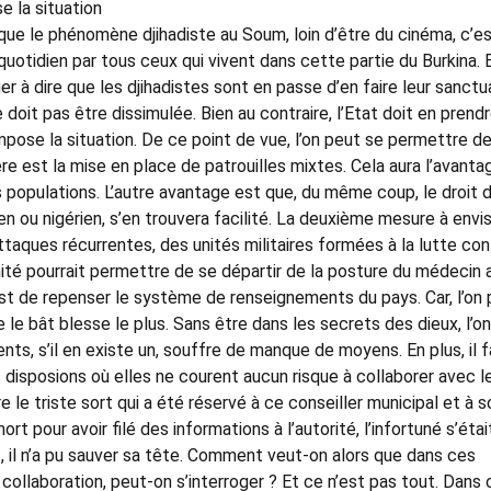
e la situation
 que le phénomène djihadiste au Soum, loin d’être du cinéma, c’e
u quotidien par tous ceux qui vivent dans cette partie du Burkina. 
er à dire que les djihadistes sont en passe d’en faire leur sanctu
ne doit pas être dissimulée. Bien au contraire, l’Etat doit en prend
mpose la situation. De ce point de vue, l’on peut se permettre d
e est la mise en place de patrouilles mixtes. Cela aura l’avanta
es populations. L’autre avantage est que, du même coup, le droit 
ien ou nigérien, s’en trouvera facilité. La deuxième mesure à envi
attaques récurrentes, des unités militaires formées à la lutte con
ximité pourrait permettre de se départir de la posture du médecin 
est de repenser le système de renseignements du pays. Car, l’on
 le bât blesse le plus. Sans être dans les secrets des dieux, l’on
s, s’il en existe un, souffre de manque de moyens. En plus, il f
 disposions où elles ne courent aucun risque à collaborer avec l
e le triste sort qui a été réservé à ce conseiller municipal et à s
t pour avoir filé des informations à l’autorité, l’infortuné s’étai
, il n’a pu sauver sa tête. Comment veut-on alors que dans ces
 collaboration, peut-on s’interroger ? Et ce n’est pas tout. Dans