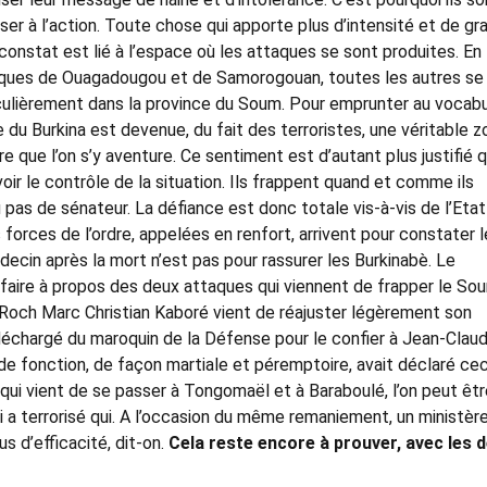
r à l’action. Toute chose qui apporte plus d’intensité et de gra
onstat est lié à l’espace où les attaques se sont produites. En
taques de Ouagadougou et de Samorogouan, toutes les autres se
iculièrement dans la province du Soum. Pour emprunter au vocabu
ie du Burkina est devenue, du fait des terroristes, une véritable 
e que l’on s’y aventure. Ce sentiment est d’autant plus justifié 
oir le contrôle de la situation. Ils frappent quand et comme ils
au pas de sénateur. La défiance est donc totale vis-à-vis de l’Etat
 forces de l’ordre, appelées en renfort, arrivent pour constater 
cin après la mort n’est pas pour rassurer les Burkinabè. Le
 faire à propos des deux attaques qui viennent de frapper le So
e Roch Marc Christian Kaboré vient de réajuster légèrement son
déchargé du maroquin de la Défense pour le confier à Jean-Clau
 de fonction, de façon martiale et péremptoire, avait déclaré ceci
qui vient de se passer à Tongomaël et à Baraboulé, l’on peut êtr
i a terrorisé qui. A l’occasion du même remaniement, un ministèr
us d’efficacité, dit-on.
Cela reste encore à prouver, avec les 