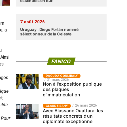
essentiels en Ituri
7 août 2026
um
Uruguay : Diego Forlán nommé
e, a
sélectionneur de la Celeste
u
Ainsi
FANICO
es
‎DAOUDA COULIBALY
anges
31 mars 2026
Non à l'exposition publique
des plaques
gique
d'immatriculation
et
lité
26 mars 2026
CLAUDE SAHY
Avec Alassane Ouattara, les
résultats concrets d’un
 Pour
diplomate exceptionnel