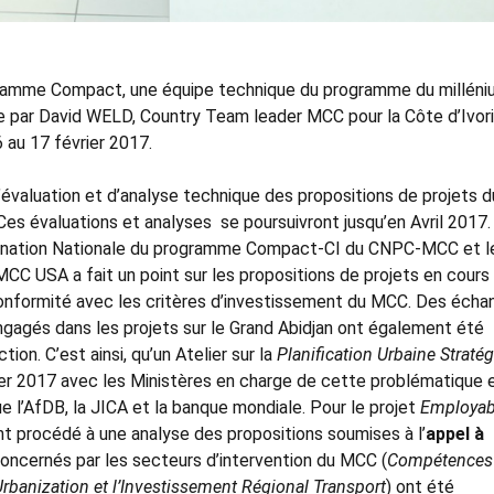
ramme Compact, une équipe technique du programme du milléni
 par David WELD, Country Team leader MCC pour la Côte d’Ivori
6 au 17 février 2017.
évaluation et d’analyse technique des propositions de projets d
s évaluations et analyses se poursuivront jusqu’en Avril 2017. 
ordination Nationale du programme Compact-CI du CNPC-MCC et l
MCC USA a fait un point sur les propositions de projets en cours
n conformité avec les critères d’investissement du MCC. Des éch
gagés dans les projets sur le Grand Abidjan ont également été
tion. C’est ainsi, qu’un Atelier sur la
Planification Urbaine Straté
ier 2017 avec les Ministères en charge de cette problématique 
 l’AfDB, la JICA et la banque mondiale. Pour le projet
Employabi
nt procédé à une analyse des propositions soumises à l’
appel à
concernés par les secteurs d’intervention du MCC (
Compétences
t Urbanization et l’Investissement Régional Transport
) ont été