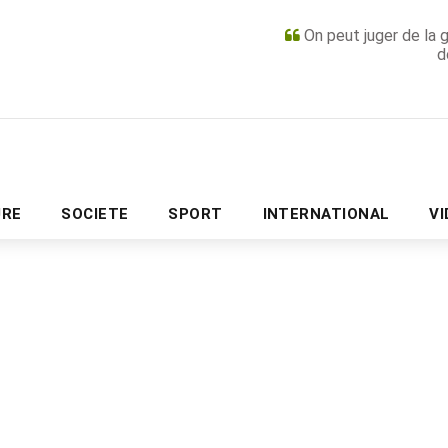
On peut juger de la 
d
PUBLICITÉ
URE
SOCIETE
SPORT
INTERNATIONAL
V