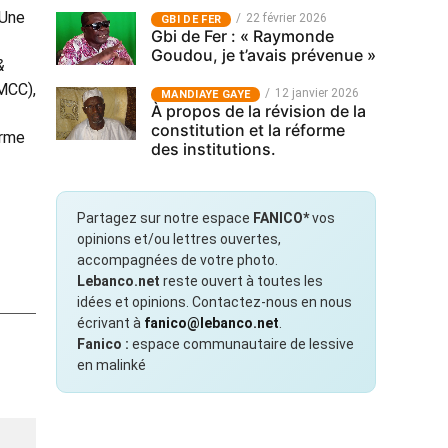
 Une
22 février 2026
GBI DE FER
Gbi de Fer : « Raymonde
Goudou, je t’avais prévenue »
&
(MCC),
12 janvier 2026
MANDIAYE GAYE
À propos de la révision de la
constitution et la réforme
orme
des institutions.
Partagez sur notre espace
FANICO*
vos
opinions et/ou lettres ouvertes,
accompagnées de votre photo.
Lebanco.net
reste ouvert à toutes les
idées et opinions. Contactez-nous en nous
écrivant à
fanico@lebanco.net
.
Fanico :
espace communautaire de lessive
en malinké