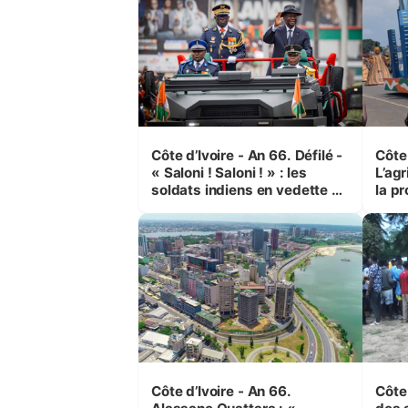
Côte d’Ivoire - An 66. Défilé -
Côte 
« Saloni ! Saloni ! » : les
L’agr
soldats indiens en vedette à
la pr
Yop’ City
Côte d’Ivoire - An 66.
Côte 