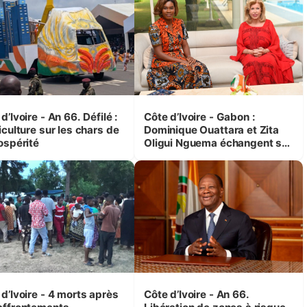
d’Ivoire - An 66. Défilé :
Côte d’Ivoire - Gabon :
iculture sur les chars de
Dominique Ouattara et Zita
ospérité
Oligui Nguema échangent sur
leurs initiatives en faveur des
femmes et des enfants
d’Ivoire - 4 morts après
Côte d’Ivoire - An 66.