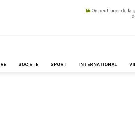
On peut juger de la 
d
PUBLICITÉ
URE
SOCIETE
SPORT
INTERNATIONAL
V