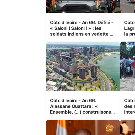
Côte d’Ivoire - An 66. Défilé -
Côte 
« Saloni ! Saloni ! » : les
L’agr
soldats indiens en vedette à
la pr
Yop’ City
Côte d’Ivoire - An 66.
Côte 
Alassane Ouattara : «
des 
Ensemble, (…) construisons
inte
une grande nation pour nous-
Koss
mêmes et pour les
corr
générations futures »
sinis