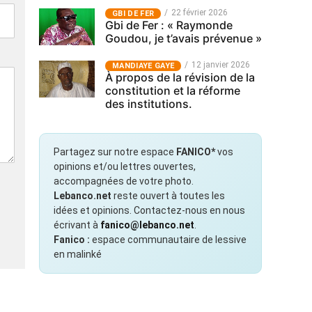
22 février 2026
GBI DE FER
Gbi de Fer : « Raymonde
Goudou, je t’avais prévenue »
12 janvier 2026
MANDIAYE GAYE
À propos de la révision de la
constitution et la réforme
des institutions.
Partagez sur notre espace
FANICO*
vos
opinions et/ou lettres ouvertes,
accompagnées de votre photo.
Lebanco.net
reste ouvert à toutes les
idées et opinions. Contactez-nous en nous
écrivant à
fanico@lebanco.net
.
Fanico :
espace communautaire de lessive
en malinké