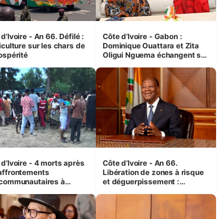
d’Ivoire - An 66. Défilé :
Côte d’Ivoire - Gabon :
iculture sur les chars de
Dominique Ouattara et Zita
ospérité
Oligui Nguema échangent sur
leurs initiatives en faveur des
femmes et des enfants
d’Ivoire - 4 morts après
Côte d’Ivoire - An 66.
affrontements
Libération de zones à risque
rcommunautaires à
et déguerpissement :
andji (Alepé) - Notre
Ouattara assure du « strict
espondant au milieu des
respect de l'Etat de droit pour
trés
préserver les vies humaines
»