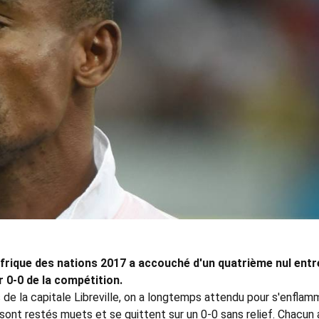
rique des nations 2017 a accouché d'un quatrième nul entre
r 0-0 de la compétition.
de la capitale Libreville, on a longtemps attendu pour s'enflamme
 sont restés muets et se quittent sur un 0-0 sans relief. Chacun 