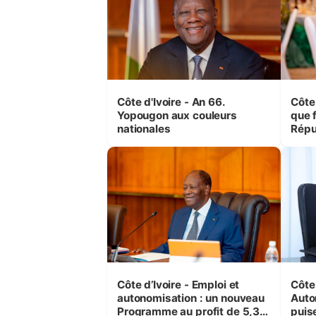
Côte d'Ivoire - An 66.
Côte 
Yopougon aux couleurs
que f
nationales
Répu
Comb
(Cne
Côte d’Ivoire - Emploi et
Côte 
autonomisation : un nouveau
Auto
Programme au profit de 5,3
puise