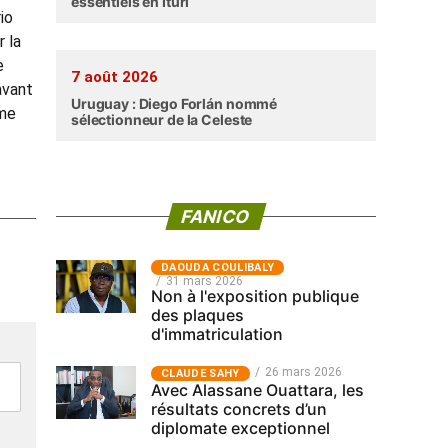
essentiels en Ituri
io
 la
e
7 août 2026
avant
Uruguay : Diego Forlán nommé
mme
sélectionneur de la Celeste
FANICO
‎DAOUDA COULIBALY
31 mars 2026
Non à l'exposition publique
des plaques
d'immatriculation
26 mars 2026
CLAUDE SAHY
Avec Alassane Ouattara, les
résultats concrets d’un
diplomate exceptionnel