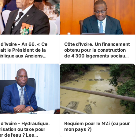
d’Ivoire - An 66. « Ce
Côte d’Ivoire. Un financement
ait le Président de la
obtenu pour la construction
blique aux Anciens
de 4 300 logements sociaux
attants, c'est inédit »
et économiques à Abidjan,
 Yassoungo Koné ®)
Bouaké et Yamoussoukro
d’Ivoire - Hydraulique.
Requiem pour le N’Zi (ou pour
risation ou taxe pour
mon pays ?)
r de l’eau ? Les