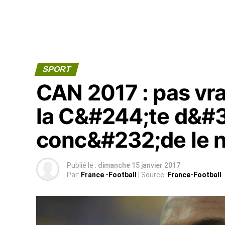
SPORT
CAN 2017 : pas vr
la C&#244;te d&#3
conc&#232;de le n
Publié le :
dimanche 15 janvier 2017
Par:
France -Football
| Source:
France-Football