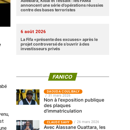
Abéibara, Kidal et Tessalit : les FAMa
annoncent une série d’opérations réussies
contre des bases terroristes
6 août 2026
La Fifa «présente des excuses» après le
projet controversé de s’ouvrir à des
e
investisseurs privés
FANICO
nabé
‎DAOUDA COULIBALY
31 mars 2026
Non à l'exposition publique
des plaques
d'immatriculation
venu,
st
26 mars 2026
CLAUDE SAHY
Avec Alassane Ouattara, les
 une