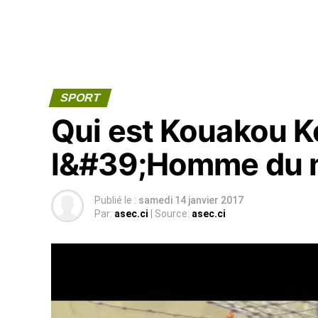
SPORT
Qui est Kouakou K
l&#39;Homme du 
Publié le :
samedi 14 janvier 2017
Par:
asec.ci
| Source:
asec.ci