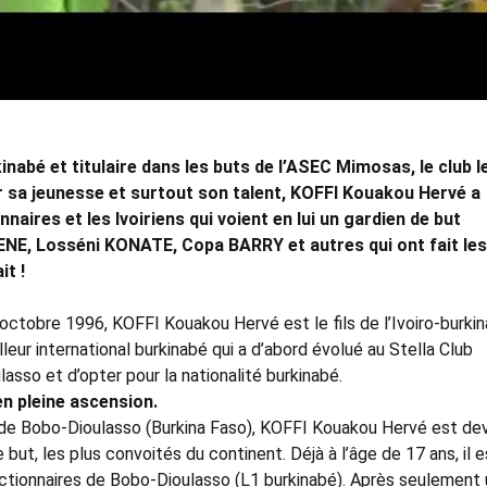
kinabé et titulaire dans les buts de l’ASEC Mimosas, le club l
ar sa jeunesse et surtout son talent, KOFFI Kouakou Hervé a
aires et les Ivoiriens qui voient en lui un gardien de but
ENE, Losséni KONATE, Copa BARRY et autres qui ont fait les
it !
octobre 1996, KOFFI Kouakou Hervé est le fils de l’Ivoiro-burki
eur international burkinabé qui a d’abord évolué au Stella Club
asso et d’opter pour la nationalité burkinabé.
en pleine ascension.
de Bobo-Dioulasso (Burkina Faso), KOFFI Kouakou Hervé est de
but, les plus convoités du continent. Déjà à l’âge de 17 ans, il e
nctionnaires de Bobo-Dioulasso (L1 burkinabé). Après seulement