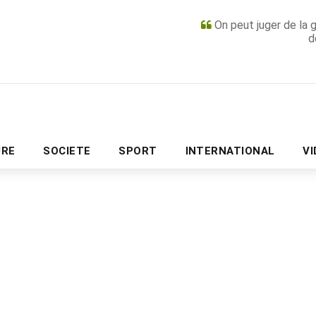
On peut juger de la 
d
PUBLICITÉ
URE
SOCIETE
SPORT
INTERNATIONAL
V