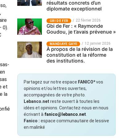
résultats concrets d’un
so,
diplomate exceptionnel
,
aire
22 février 2026
GBI DE FER
Gbi de Fer : « Raymonde
 0).
Goudou, je t’avais prévenue »
C
12 janvier 2026
MANDIAYE GAYE
À propos de la révision de la
constitution et la réforme
des institutions.
osas-
ien
osas
Partagez sur notre espace
FANICO*
vos
e et
opinions et/ou lettres ouvertes,
e la
accompagnées de votre photo.
Lebanco.net
reste ouvert à toutes les
idées et opinions. Contactez-nous en nous
onfié
écrivant à
fanico@lebanco.net
.
Fanico :
espace communautaire de lessive
en malinké