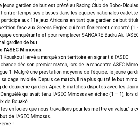
le jeune gardien de but est prêté au Racing Club de Bobo-Dioulas
fait entre-temps ses classes dans les équipes nationales cadette
l participe aux 11e jeux Africains en tant que gardien de but titul
pétition face aux Greens Eagles qui l’ont finalement emporté (1 –
e équipe conquérante et pour remplacer SANGARE Badra Ali, l’ASE
nal gardien de but.
c l’ASEC Mimosas.
FI Kouakou Hervé a marqué son territoire en signant à l’ASEC
sa chance dès son premier match, lors de la rencontre ASEC Mim
gue 1. Malgré une prestation moyenne de l’équipe, le jeune gard
t sa cage inviolée. Depuis ce match, il n’a plus quitté le but mim
 de deuxième gardien. Après 8 matches disputés avec les Jaun
’AS Denguélé qui avait tenu l’ASEC Mimosas en échec (1 – 1), lors d
aix de Bouaké.
tés enfouies que nous travaillons pour les mettre en valeur,’’ a c
 but de l’ASEC Mimosas.
Hervé !